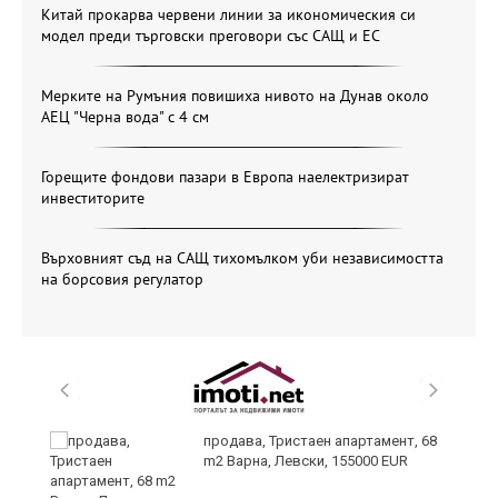
Китай прокарва червени линии за икономическия си
модел преди търговски преговори със САЩ и ЕС
Мерките на Румъния повишиха нивото на Дунав около
АЕЦ "Черна вода" с 4 см
Горещите фондови пазари в Европа наелектризират
инвеститорите
Върховният съд на САЩ тихомълком уби независимостта
на борсовия регулатор
продава, Тристаен апартамент, 68
m2 Варна, Левски, 155000 EUR