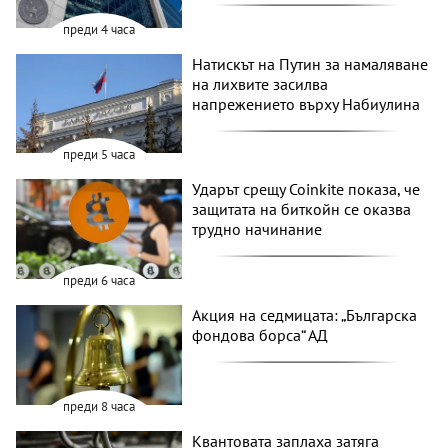
преди 4 часа
Натискът на Путин за намаляване
на лихвите засилва
напрежението върху Набиулина
преди 5 часа
Ударът срещу Coinkite показа, че
защитата на биткойн се оказва
трудно начинание
преди 6 часа
Акция на седмицата: „Българска
фондова борса“ АД
преди 8 часа
Квантовата заплаха затяга