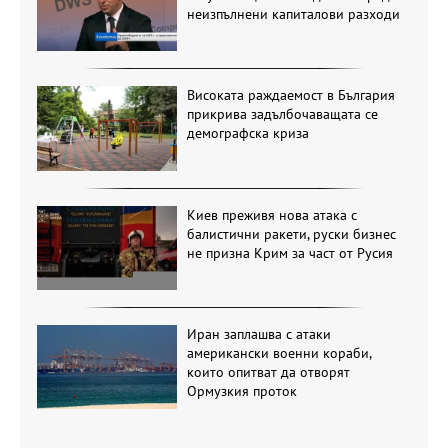
неизпълнени капиталови разходи
Високата раждаемост в България
прикрива задълбочаващата се
демографска криза
Киев преживя нова атака с
балистични ракети, руски бизнес
не призна Крим за част от Русия
Иран заплашва с атаки
американски военни кораби,
които опитват да отворят
Ормузкия проток