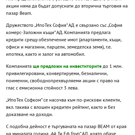
акции няма да бъдат допуснати до вторична търговия на
пазар Beam.
Дружеството „ИпоТех София“ АД е свързано със „София
комерс-Заложни къщи“ АД. Компанията предлага
кредити срещу обезпечение имот (апартаменти, къщи,
офиси и магазини, парцели, земеделска земя), т.е.
ипотека, както и залог на автомобил.
Компанията
ще предложи на инвеститорите
до 1 млн.
привилегировани, конвертируеми, безналични,
поименни, свободнопрехвърляеми акции с право на
глас с емисионна стойност 3 лева.
„ИпоТех Софком“ се насочва към по-рискови клиенти,
вкл. такива с влошен кредитен рейтинг, както и без
доказване на доходи.
С подобна дейност е търгуваната на пазар BEAM от края
на миналата година „Ай Ти Еф Груп“ АД, която обаче