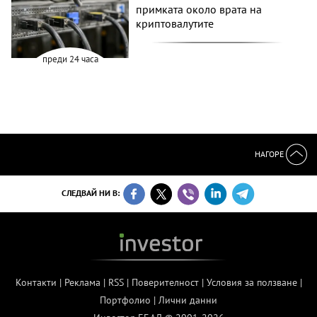
примката около врата на
криптовалутите
преди 24 часа
НАГОРЕ
СЛЕДВАЙ НИ В:
Контакти
|
Реклама
|
RSS
|
Поверителност
|
Условия за ползване
|
Портфолио
|
Лични данни