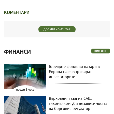
КОМЕНТАРИ
ДОБАВИ КОМЕНТАР
ФИНАНСИ
ВИЖ ОЩЕ
Горещите фондови пазари в
Европа наелектризират
инвеститорите
преди 3 часа
Върховният съд на САЩ
тихомълком уби независимостта
на борсовия регулатор