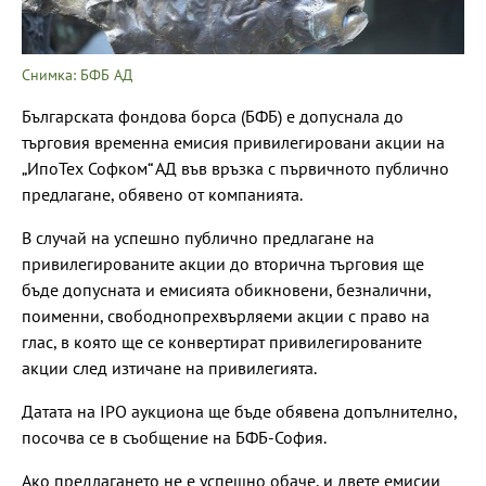
Снимка: БФБ АД
Българската фондова борса (БФБ) е допуснала до
търговия временна емисия привилегировани акции на
„ИпоТех Софком“ АД във връзка с първичното публично
предлагане, обявено от компанията.
В случай на успешно публично предлагане на
привилегированите акции до вторична търговия ще
бъде допусната и емисията обикновени, безналични,
поименни, свободнопрехвърляеми акции с право на
глас, в която ще се конвертират привилегированите
акции след изтичане на привилегията.
Датата на IPO аукциона ще бъде обявена допълнително,
посочва се в съобщение на БФБ-София.
Ако предлагането не е успешно обаче, и двете емисии