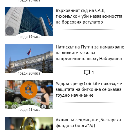
преди 18 часа
Върховният съд на САЩ
тихомълком уби независимостта
на борсовия регулатор
преди 19 часа
Натискът на Путин за намаляване
на лихвите засилва
напрежението върху Набиулина
1
преди 20 часа
Ударът срещу Coinkite показа, че
защитата на биткойна се оказва
трудно начинание
преди 21 часа
Акция на седмицата: „Българска
фондова борса“ АД