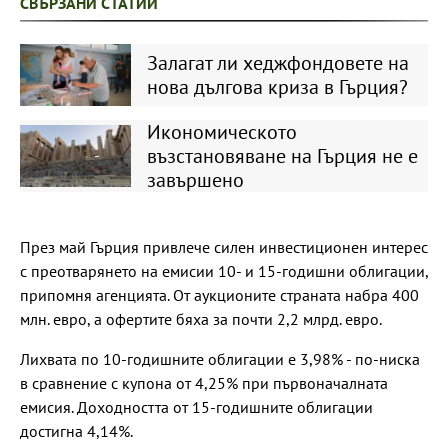
СВЪРЗАНИ СТАТИИ
Залагат ли хеджфондовете на
нова дългова криза в Гърция?
Икономическото
възстановяване на Гърция не е
завършено
През май Гърция привлече силен инвестиционен интерес
с преотварянето на емисии 10- и 15-годишни облигации,
припомня агенцията. От аукционите страната набра 400
млн. евро, а офертите бяха за почти 2,2 млрд. евро.
Лихвата по 10-годишните облигации е 3,98% - по-ниска
в сравнение с купона от 4,25% при първоначалната
емисия. Доходността от 15-годишните облигации
достигна 4,14%.