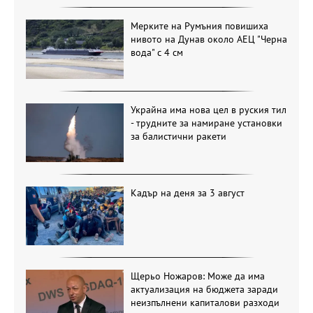
Мерките на Румъния повишиха
нивото на Дунав около АЕЦ "Черна
вода" с 4 см
Украйна има нова цел в руския тил
- трудните за намиране установки
за балистични ракети
Кадър на деня за 3 август
Щерьо Ножаров: Може да има
актуализация на бюджета заради
неизпълнени капиталови разходи