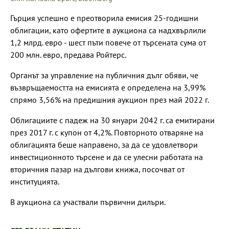
Гърция успешно е преотворила емисия 25-годишни
облигации, като офертите в аукциона са надхвърлили
1,2 млрд. евро - шест пъти повече от търсената сума от
200 млн. евро, предава Ройтерс.
Органът за управление на публичния дълг обяви, че
възвръщаемостта на емисията е определена на 3,99%
спрямо 3,56% на предишния аукцион през май 2022 г.
Облигациите с падеж на 30 януари 2042 г. са емитирани
през 2017 г. с купон от 4,2%. Повторното отваряне на
облигацията беше направено, за да се удовлетвори
инвестиционното търсене и да се улесни работата на
вторичния пазар на дългови книжа, посочват от
институцията.
В аукциона са участвали първични дилъри.