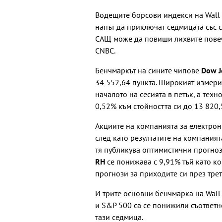
Водещите борсови индекси на Wall S
напът да приключат седмицата със 
САЩ може да повиши лихвите повеч
CNBC.
Бенчмаркът на сините чипове
Dow J
34 552,64 пункта. Широкият измер
началото на сесията в петък, а тех
0,52% към стойността си до 13 820,
Акциите на компанията за електро
след като резултатите на компания
тя публикува оптимистични прогноз
RH
се понижава с 9,91% тъй като 
прогнози за приходите си през тре
И трите основни бенчмарка на Wall 
и S&P 500 са се понижили съответно
тази седмица.