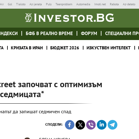
Air
Gol
Tialoto
Az-jenata
Puls
Teenproblem
Automedia
Imoti.net
Rabota
Az-deteto
ИНДЕКСИ
БФБ В РЕАЛНО ВРЕМЕ
ФОРУМ
СПЕЦИАЛНИ ПР
ТА
КРИЗАТА В ИРАН
БЮДЖЕТ 2026
ИЗКУСТВЕН ИНТЕЛЕКТ
treet започват с оптимизъм
 седмицата*
 напът да запишат седмичен спад
СПОДЕЛИ: