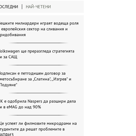
ОСЛЕДНИ
НАЙ-ЧЕТЕНИ
Чешките милиардери играят водеща роля
 европейския сектор на сливания и
придобивания
olkswagen ще преразгледа стратегията
си за САЩ
одписан е петгодишен договор за
метосъбиране за „Слатина“, „Изгрев“ и
„Подуяне“
К е одобрила Naspers да разшири дела
си в eMAG до над 90%
Ще успеят ли филмовите микродрами на
тудентите да решат проблемите в
НАТФИЗ