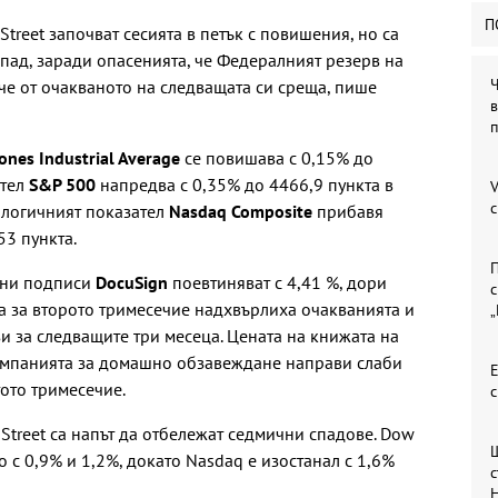
П
treet започват сесията в петък с повишения, но са
спад, заради опасенията, че Федералният резерв на
е от очакваното на следващата си среща, пише
в
ones Industrial Average
се повишава с 0,15% до
ител
S&P 500
напредва с 0,35% до 4466,9 пункта в
V
нологичният показател
Nasdaq Composite
прибавя
53 пункта.
П
нни подписи
DocuSign
поевтиняват с 4,41 %, дори
с
та за второто тримесечие надхвърлиха очакванията и
и за следващите три месеца. Цената на книжата на
компанията за домашно обзавеждане направи слаби
Е
тото тримесечие.
Street са напът да отбележат седмични спадове. Dow
 с 0,9% и 1,2%, докато Nasdaq е изостанал с 1,6%
с