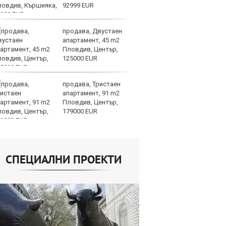
92999 EUR
но
продава, Двустаен
Хи
апартамент, 45 m2
Ки
Пловдив, Център,
ев
125000 EUR
по
част 2
продава, Тристаен
Би
апартамент, 91 m2
му
Пловдив, Център,
от
179000 EUR
да
алгоритми
СПЕЦИАЛНИ ПРОЕКТИ