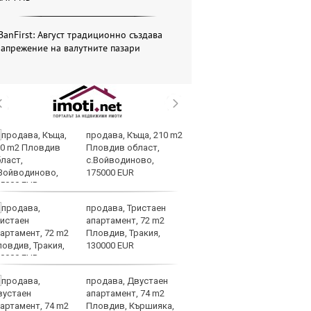
BanFirst: Август традиционно създава
апрежение на валутните пазари
продава, Къща, 210 m2
AI
Пловдив област,
ви
с.Войводиново,
р
175000 EUR
л
продава, Тристаен
Се
апартамент, 72 m2
Ми
Пловдив, Тракия,
си
130000 EUR
ко
продава, Двустаен
Па
апартамент, 74 m2
се
Пловдив, Кършияка,
на