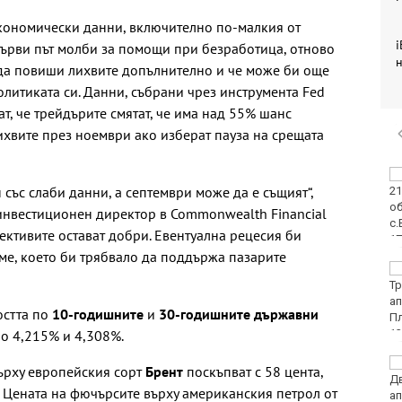
кономически данни, включително по-малкия от
i
първи път молби за помощи при безработица, отново
н
 да повиши лихвите допълнително и че може би още
олитиката си. Данни, събрани чрез инструмента Fed
ат, че трейдърите смятат, че има над 55% шанс
хвите през ноември ако изберат пауза на срещата
"Изкуството на Джън-
 със слаби данни, а септември може да е същият“,
Шан-Жен" отново е
във Варна
инвестиционен директор в Commonwealth Financial
ективите остават добри. Евентуална рецесия би
еме, което би трябвало да поддържа пазарите
Какво време ни
очаква в събота?
остта по
10-годишните
и
30-годишните държавни
о 4,215% и 4,308%.
Затварят за кратко
ърху европейския сорт
Брент
поскъпват с 58 цента,
ул. „Вълноломна“ в
. Цената на фючърсите върху американския петрол от
неделя