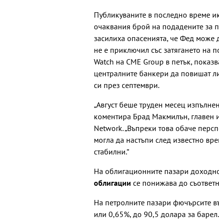
Публикуваните в последно време и
очаквания брой на подадените за 
засилиха опасенията, че Фед може
не е приключил със затягането на п
Watch на CME Group в петък, показв
централните банкери да повишат ли
си през септември.
„Август беше труден месец изпълнен
коментира Брад Макмилън, главен 
Network. „Въпреки това обаче персп
могла да настъпи след известно вр
стабилни.“
На облигационните пазари доходн
облигации
се понижава до съответн
На петролните пазари фючърсите в
или 0,65%, до 90,5 долара за барел