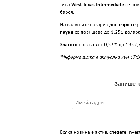
типа
West Texas Intermediate
се пов
барел.
На валутните пазари едно
евро
се р
паунд
се повишава до 1,251 долара
Златото
поскъпва с 0,53% до 1952,7
*Информацията е актуална към 17:1
Всяка новина е актив, следете Inves