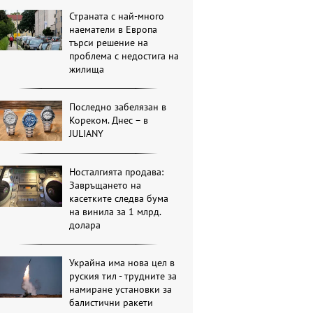
Страната с най-много
наематели в Европа
търси решение на
проблема с недостига на
жилища
Последно забелязан в
Кореком. Днес – в
JULIANY
Носталгията продава:
Завръщането на
касетките следва бума
на винила за 1 млрд.
долара
Украйна има нова цел в
руския тил - трудните за
намиране установки за
балистични ракети