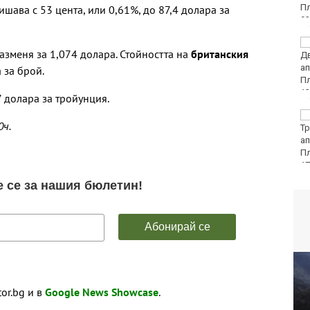
ишава с 53 цента, или 0,61%, до 87,4 долара за
40 пияни и дрогирани
азменя за 1,074 долара. Стойността на
британския
шофьори спипа КАТ за
ден
 за брой.
 долара за тройунция.
DARA, Орлин Павлов и
0ч.
любими варненски
изпълнители ще пеят
на празника на Варна
tor.bg и в
Google News Showcase
.