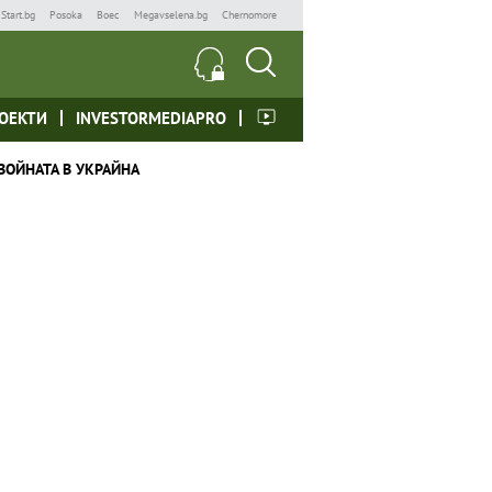
Start.bg
Posoka
Boec
Megavselena.bg
Chernomore
ОЕКТИ
INVESTORMEDIAPRO
ВОЙНАТА В УКРАЙНА