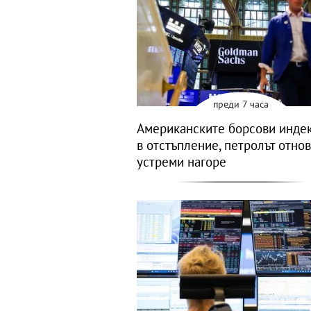
преди 7 часа
Американските борсови индек
в отстъпление, петролът отнов
устреми нагоре