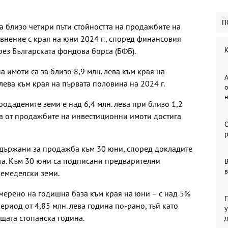
П
 близо четири пъти стойността на продажбите на
авнение с края на юни 2024 г., според финансовия
К
рез Българската фондова борса (БФБ).
 имоти са за близо 8,9 млн. лева към края на
А
 лева към края на първата половина на 2024 г.
о
одадените земи е над 6,4 млн. лева при близо 1,2
та от продажбите на инвестиционни имоти достига
р
са държани за продажба към 30 юни, според докладите
та. Към 30 юни са подписани предварителни
В
в
земеделски земи.
мерено на годишна база към края на юни – с над 5%
П
период от 4,85 млн. лева година по-рано, тъй като
у
ущата стопанска година.