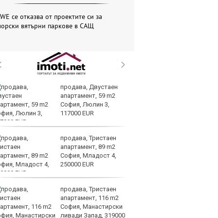
WE се отказва от проектите си за
морски вятърни паркове в САЩ
продава, Двустаен
Ea
апартамент, 59 m2
пр
София, Люлин 3,
мл
117000 EUR
ам
Global
продава, Тристаен
Me
апартамент, 89 m2
пл
София, Младост 4,
за
250000 EUR
на
продава, Тристаен
Ир
апартамент, 116 m2
на
София, Манастирски
Из
ливади Запад, 319000
О