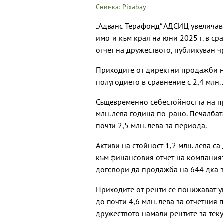
Снимка: Pixabay
„Адванс Терафонд“ АДСИЦ увеличава
имоти към края на юни 2025 г. в ср
отчет на дружеството, публикуван ч
Приходите от директни продажби на
полугодието в сравнение с 2,4 млн.
Същевременно себестойността на пр
млн. лева година по-рано. Печалба
почти 2,5 млн. лева за периода.
Активи на стойност 1,2 млн. лева 
към финансовия отчет на компания
договори да продажба на 644 дка 
Приходите от ренти се понижават у
до почти 4,6 млн. лева за отчетния 
дружеството намали рентите за тек