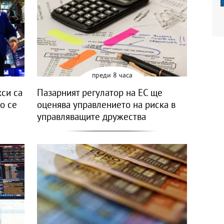
преди 8 часа
си са
Пазарният регулатор на ЕС ще
о се
оценява управлението на риска в
управляващите дружества