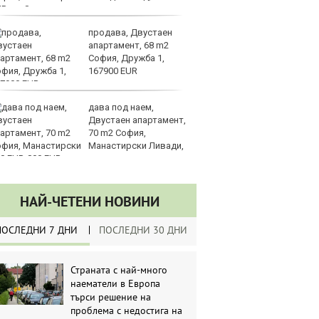
UR
продава, Двустаен
Вс
апартамент, 68 m2
Ду
София, Дружба 1,
Съ
167900 EUR
дава под наем,
Са
Двустаен апартамент,
м
70 m2 София,
г
Манастирски Ливади,
ху
0 EUR
НАЙ-ЧЕТЕНИ НОВИНИ
ПОСЛЕДНИ 7 ДНИ
ПОСЛЕДНИ 30 ДНИ
Страната с най-много
наематели в Европа
търси решение на
проблема с недостига на