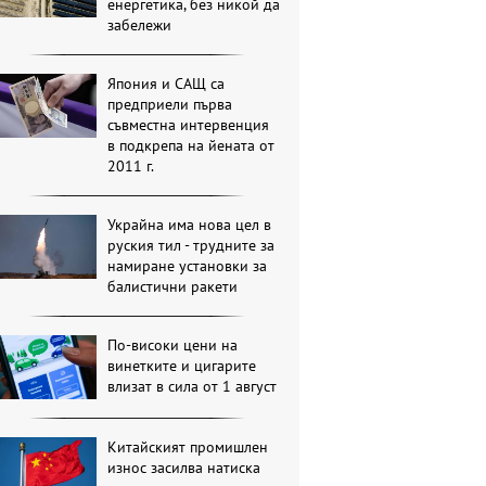
енергетика, без никой да
забележи
Япония и САЩ са
предприели първа
съвместна интервенция
в подкрепа на йената от
2011 г.
Украйна има нова цел в
руския тил - трудните за
намиране установки за
балистични ракети
По-високи цени на
винетките и цигарите
влизат в сила от 1 август
Китайският промишлен
износ засилва натиска