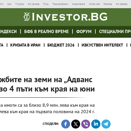
Air
Gol
Tialoto
Az-jenata
Puls
Teenproblem
Automedia
Imoti.net
Rabota
Az-deteto
ИНДЕКСИ
БФБ В РЕАЛНО ВРЕМЕ
ФОРУМ
СПЕЦИАЛНИ ПР
ТА
КРИЗАТА В ИРАН
БЮДЖЕТ 2026
ИЗКУСТВЕН ИНТЕЛЕКТ
жбите на земи на „Адванс
зо 4 пъти към края на юни
 имоти са за близо 8,9 млн. лева към края на
 лева към края на първата половина на 2024 г.
СПОДЕЛИ: