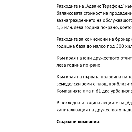
Разходите на „Адванс Терафонд“ към
балансовата стойност на продадени
възнаграждението на обслужващото 
1,5 млн. лева година по-рано, коет
Разходите за комисиони на брокери
годишна база до малко под 500 хил.
Към края на юни дружеството отчита
лева година по-рано.
Към края на първата половина на т
земеделски земи с площ приблизител
Компанията има и 61 дка урбанизир
В последната година акциите на „Ад
капитализация на дружеството надв
Свързани компании: