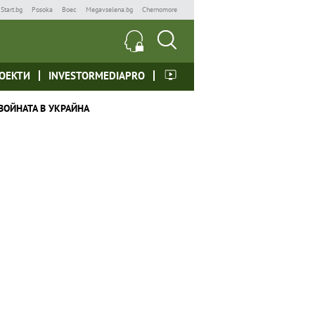
Start.bg
Posoka
Boec
Megavselena.bg
Chernomore
ОЕКТИ
INVESTORMEDIAPRO
ВОЙНАТА В УКРАЙНА