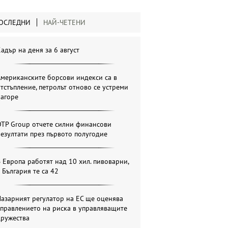
ОСЛЕДНИ
НАЙ-ЧЕТЕНИ
адър на деня за 6 август
мериканските борсови индекси са в
тстъпление, петролът отново се устреми
нагоре
OTP Group отчете силни финансови
езултати през първото полугодие
 Европа работят над 10 хил. пивоварни,
 България те са 42
азарният регулатор на ЕС ще оценява
правлението на риска в управляващите
дружества