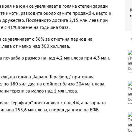
 края на юни се увеличават в голяма степен заради
R
те имоти, разходите около самите продажби, както и
дружество. Последното достига 2,15 млн. лева при
о е с 41% повече на годишна база.
 се увеличават с 56% за отчетния период на
 лева от малко над 300 хил. лева.
Винисиус Жуниор
 печалба в размер на над 4,2 млн. лева при 4,3 млн.
преподписа с Реал
(Мадрид)
екущата година „Адванс Терафонд“ притежава
но 180 хил. дка на стойност близо 304 млн. лева.
ЦСКА удари с 3:0
Макаби като гост
ани терени за малко над 1 млн. лева.
ванс Терафонд“ поевтиняват с над 4%, а пазарната
ишава 253,6 млн. лева, според данните на БФБ.
Тъжна вест! Почина
голямо име в
медицината