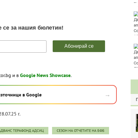
E
Златото стигна до
4295 долара за унция
Във Варна наградиха
победителите в
Спартакиадата на ВМС
80
tor.bg и в
Google News Showcase
.
→
източници в Google
8.07.25 г.
АДВАНС ТЕРАФОНД АДСИЦ
СЕЗОН НА ОТЧЕТИТЕ НА БФБ