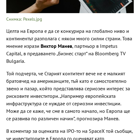
Снимка: Pexels.jpg
Целта на Европа е да се конкурира на глобално ниво и
континентът разполага с някои много силни страни. Това
мнение изрази
Виктор Манев
, партньор в Impetus
Capital, в предаването „Бизнес старт“ на Bloomberg TV
Bulgaria.
Той подчерта, че Старият контитент вече не е малкият
братовчед на американците, тъй като е самостоятелно
звено и пазар, който представлява сериозен интерес за
рисковите инвеститори. „Например европейската
инфраструктура се нуждае от сериозни инвестиции.
Може да се каже, че сме в самото начало, но Европа ще
се развива по различен начин“, прогнозира Манев.
В коментар за оценката на IPO-то на SpaceX той съобщи,
че инвеститорите в Европа го оценяват като