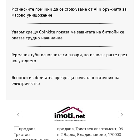
Истинските причини да се страхуваме от AI и оръжията за
масово унищожение
Ударът срещу Coinkite показа, че защитата на биткойн се
оказва трудно начинание
Германия губи основните си пазари, но износът расте през
полугодието
Японски изобретател превръща почвата в източник на
електричество
продава, Тристаен апартамент, 96
я"
m2 Варна, Владиславово, 170000