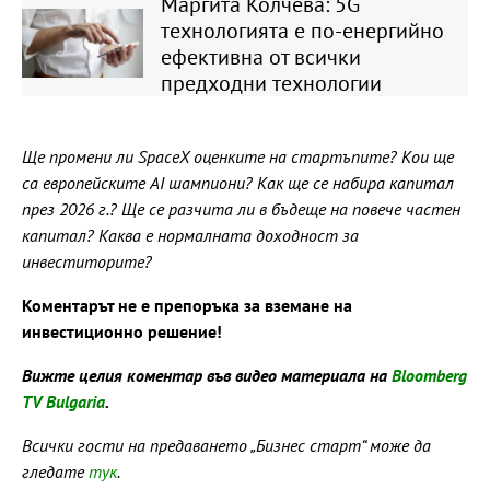
Маргита Колчева: 5G
технологията е по-енергийно
ефективна от всички
предходни технологии
Ще промени ли SpaceX оценките на стартъпите? Кои ще
са европейските AI шампиони? Как ще се набира капитал
през 2026 г.? Ще се разчита ли в бъдеще на повече частен
капитал? Каква е нормалната доходност за
инвеститорите?
Коментарът не е препоръка за вземане на
инвестиционно решение!
Вижте целия коментар във видео материала на
Bloomberg
TV Bulgaria
.
Всички гости на предаването „Бизнес старт“ може да
гледате
тук
.