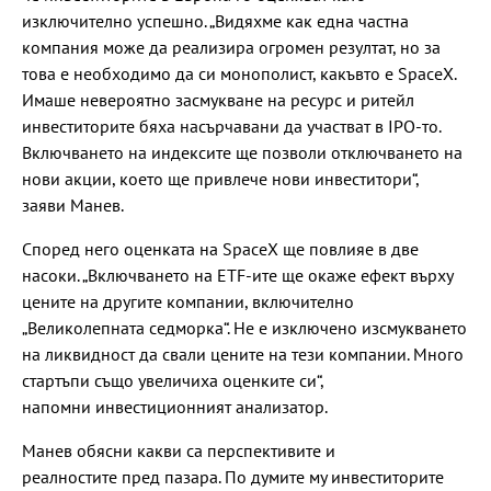
изключително успешно. „Видяхме как една частна
компания може да реализира огромен резултат, но за
това е необходимо да си монополист, какъвто е SpaceX.
Имаше невероятно засмукване на ресурс и ритейл
инвеститорите бяха насърчавани да участват в IPO-то.
Включването на индексите ще позволи отключването на
нови акции, което ще привлече нови инвеститори“,
заяви Манев.
Според него оценката на SpaceX ще повлияе в две
насоки. „Включването на ETF-ите ще окаже ефект върху
цените на другите компании, включително
„Великолепната седморка“. Не е изключено изсмукването
на ликвидност да свали цените на тези компании. Много
стартъпи също увеличиха оценките си“,
напомни инвестиционният анализатор.
Манев обясни какви са перспективите и
реалностите пред пазара. По думите му инвеститорите