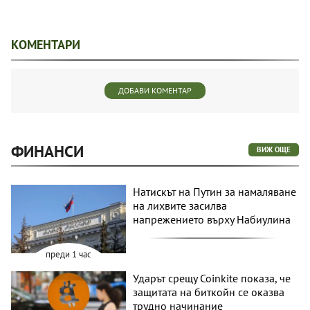
КОМЕНТАРИ
ДОБАВИ КОМЕНТАР
ФИНАНСИ
ВИЖ ОЩЕ
Натискът на Путин за намаляване
на лихвите засилва
напрежението върху Набиулина
преди 1 час
Ударът срещу Coinkite показа, че
защитата на биткойн се оказва
трудно начинание