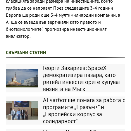
класацията заради размера на инвестициите, които
трябва да се направят. През следващите 3-4 години
Европа ще роди още 3-4 мултимилиардни компании, а
AI ще се въведе във вертикали като правото и
биотехнологиите“, прогнозира инвестиционният
анализатор.
СВЪРЗАНИ СТАТИИ
Георги Захариев: SpaceX
демократизира пазара, като
ритейл инвеститорите купуват
визията на Мъск
АI чатбот ще помага за работа с
програмите „Еразъм+“ и
„Европейски корпус за
солидарност“