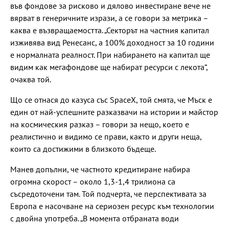
във фондове за рисково и дялово инвестиране вече не
вярват в генеричните изрази, а се говори за метрика –
каква е възвращаемостта. „Секторът на частния капитал
изживява вид Ренесанс, а 100% доходност за 10 години
е нормалната реалност. При набирането на капитал ще
видим как мегафондове ще набират ресурси с лекота“,
очаква той.
Що се отнася до казуса със SpaceX, той смята, че Мъск е
един от най-успешните разказвачи на истории и майстор
на космическия разказ – говори за нещо, което е
реалистично и видимо се прави, както и други неща,
които са достижими в близкото бъдеще.
Манев допълни, че частното кредитиране набира
огромна скорост – около 1,3-1,4 трилиона са
съсредоточени там. Той подчерта, че перспективата за
Европа е насочване на сериозен ресурс към технологии
с двойна употреба. „В момента отбраната води