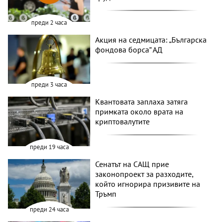
преди 2 часа
Акция на седмицата: „Българска
фондова борса“ АД
преди 3 часа
Квантовата заплаха затяга
примката около врата на
криптовалутите
преди 19 часа
Сенатът на САЩ прие
законопроект за разходите,
който игнорира призивите на
Тръмп
преди 24 часа