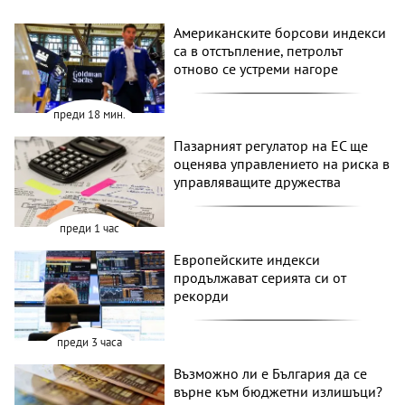
Американските борсови индекси
са в отстъпление, петролът
отново се устреми нагоре
преди 18 мин.
Пазарният регулатор на ЕС ще
оценява управлението на риска в
управляващите дружества
преди 1 час
Европейските индекси
продължават серията си от
рекорди
преди 3 часа
Възможно ли е България да се
върне към бюджетни излишъци?