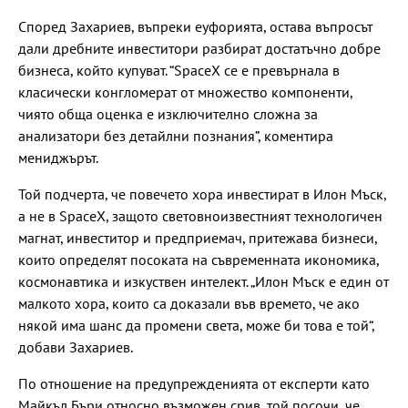
Според Захариев, въпреки еуфорията, остава въпросът
дали дребните инвеститори разбират достатъчно добре
бизнеса, който купуват. “SpaceX се е превърнала в
класически конгломерат от множество компоненти,
чиято обща оценка е изключително сложна за
анализатори без детайлни познания”, коментира
мениджърът.
Той подчерта, че повечето хора инвестират в Илон Мъск,
а не в SpaceX, защото световноизвестният технологичен
магнат, инвеститор и предприемач, притежава бизнеси,
които определят посоката на съвременната икономика,
космонавтика и изкуствен интелект. „Илон Мъск е един от
малкото хора, които са доказали във времето, че ако
някой има шанс да промени света, може би това е той“,
добави Захариев.
По отношение на предупрежденията от експерти като
Майкъл Бъри относно възможен срив, той посочи, че