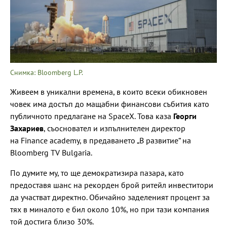
Снимка: Bloomberg L.P.
Живеем в уникални времена, в които всеки обикновен
човек има достъп до мащабни финансови събития като
публичното предлагане на SpaceX. Това каза
Георги
Захариев
, съосновател и изпълнителен директор
на Finance academy, в предаването „В развитие“ на
Bloomberg TV Bulgaria.
По думите му, то ще демократизира пазара, като
предоставя шанс на рекорден брой ритейл инвеститори
да участват директно. Обичайно заделеният процент за
тях в миналото е бил около 10%, но при тази компания
той достига близо 30%.