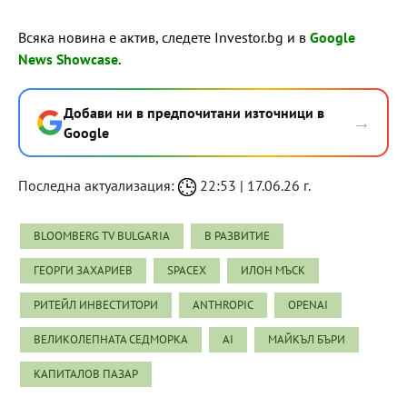
Всяка новина е актив, следете Investor.bg и в
Google
News Showcase
.
Добави ни в предпочитани източници в
→
Google
Последна актуализация:
22:53 | 17.06.26 г.
BLOOMBERG TV BULGARIA
В РАЗВИТИЕ
ГЕОРГИ ЗАХАРИЕВ
SPACEX
ИЛОН МЪСК
РИТЕЙЛ ИНВЕСТИТОРИ
ANTHROPIC
OPENAI
ВЕЛИКОЛЕПНАТА СЕДМОРКА
AI
МАЙКЪЛ БЪРИ
КАПИТАЛОВ ПАЗАР