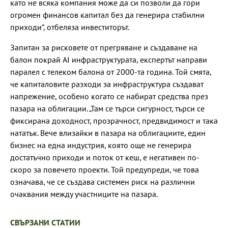
като не всяка компания може да си позволи да гори
огромен финансов капитал без да генерира стабилни
приходи“, отбеляза инвеститорът.
Запитан за рисковете от прегряване и създаване на
балон покрай AI инфраструктурата, експертът направи
паралел с телеком балона от 2000-та година. Той смята,
че капиталовите разходи за инфраструктура създават
напрежение, особено когато се набират средства през
пазара на облигации. „Там се търси сигурност, търси се
фиксирана доходност, прозрачност, предвидимост и така
нататък. Вече влизайки в пазара на облигациите, един
бизнес на една индустрия, която още не генерира
достатъчно приходи и поток от кеш, е негативен по-
скоро за повечето проекти. Той предупреди, че това
означава, че се създава системен риск на различни
очаквания между участниците на пазара.
СВЪРЗАНИ СТАТИИ