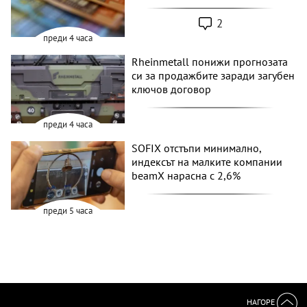
2
преди 4 часа
Rheinmetall понижи прогнозата
си за продажбите заради загубен
ключов договор
преди 4 часа
SOFIX отстъпи минимално,
индексът на малките компании
beamX нарасна с 2,6%
преди 5 часа
НАГОРЕ