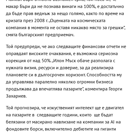
макар Бъри да не познава винаги на 100%, е достатъчно
да бъде прав веднъж за нещо голямо, както по време на
кризата през 2008 г. „Оценката на космическата
компания в момента не оставя никакво място за грешки“,
смята българският предприемач.
Той предупреди, че ако следващите финансови отчети не
оправдаят високите очаквания, е възможна сериозна
корекция от над 50%. „Илон Мъск обаче разполага с
нужната визия, ресурси и доверие, за да реализира
плановете си в дългосрочен хоризонт. Способността му
да управлява паралелно няколко огромни бизнеса
продължава да впечатлява пазарите“, коментира Георги
Захариев.
Той прогнозира, че изкуственият интелект ще е двигател
на пазарите в следващите години, които ще бъдат
белязани от масирано навлизане на компании за AI на
фондовите борси, включително дебютите на гиганти