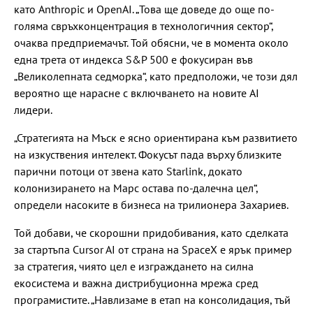
като Anthropic и OpenAI. „Това ще доведе до още по-
голяма свръхконцентрация в технологичния сектор“,
очаква предприемачът. Той обясни, че в момента около
една трета от индекса S&P 500 е фокусиран във
„Великолепната седморка“, като предположи, че този дял
вероятно ще нарасне с включването на новите AI
лидери.
„Стратегията на Мъск е ясно ориентирана към развитието
на изкуствения интелект. Фокусът пада върху близките
парични потоци от звена като Starlink, докато
колонизирането на Марс остава по-далечна цел“,
определи насоките в бизнеса на трилионера Захариев.
Той добави, че скорошни придобивания, като сделката
за стартъпа Cursor AI от страна на SpaceX е ярък пример
за стратегия, чиято цел е изграждането на силна
екосистема и важна дистрибуционна мрежа сред
програмистите. „Навлизаме в етап на консолидация, тъй