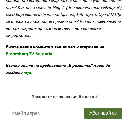
пазари (prediction markets)? Какъв риск носи участието им
там? Как ще изглежда Mag 7" ("Великолепната седморка")
след борсовите дебюти на SpaceX, Anthropic и OpenAI? Ще
се отрази ли пазарите прогнозите? Какво е поведението
на трейдърите при използването на вътрешна
информация?
Вижте целия коментар във видео материала на
Bloomberg TV Bulgaria
.
Всички гости на предаването „В развитие“ може да
гледате
тук
.