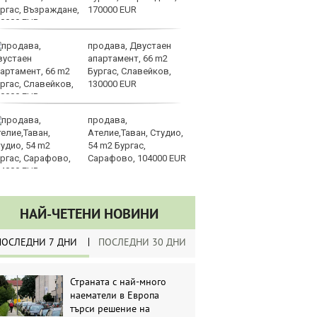
170000 EUR
д
продава, Двустаен
Ка
апартамент, 66 m2
се
Бургас, Славейков,
па
130000 EUR
р
продава,
Ст
Ателие,Таван, Студио,
на
54 m2 Бургас,
Сарафово, 104000 EUR
НАЙ-ЧЕТЕНИ НОВИНИ
ПОСЛЕДНИ 7 ДНИ
ПОСЛЕДНИ 30 ДНИ
Страната с най-много
наематели в Европа
търси решение на