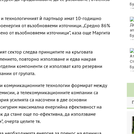
евро по закон
 и технологичният ѝ партньор имат 10-годишно
Хванаха за ден 29
роенергия от възобновяеми източници. „Средно 86%
шофьори с алкохол
или наркотици
рено от възобновяеми източници“, каза още Маргита
Три главни дирекции
ият сектор следва принципите на кръговата
поемат дейностите на
лението, повторно използване и едва накрая
Регионалните здравни
отделни компоненти се използват като резервни
инспекции
ании от групата.
и комуникационните технологии формират между
 емисии, а телекомуникационните компании са
гария усилията са насочени в две основни
осигурим максимална енергийна ефективност на
как да стане още по-ефективна, да използваме
, очерта целите тя.
т за необходимата енергия за пренос на единица