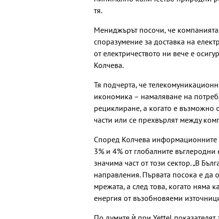
тя.
Мениджърът посочи, че компанията
споразумение за доставка на елект
от електричеството ни вече е осигу
Колчева.
Тя подчерта, че телекомуникационн
икономика – намаляване на потреб
рециклиране, а когато е възможно 
части или се прехвърлят между комп
Според Колчева информационните 
3% и 4% от глобалните въглеродни
значима част от този сектор. „В Бъл
направления. Първата посока е да 
мрежата, а след това, когато няма 
енергия от възобновяеми източници“
По думите ѝ при Yettel показателя