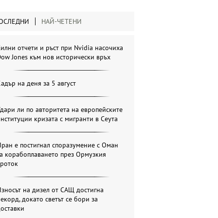
ОСЛЕДНИ
НАЙ-ЧЕТЕНИ
илни отчети и ръст при Nvidia насочиха
ow Jones към нов исторически връх
адър на деня за 5 август
дари ли по авторитета на европейските
нституции кризата с мигранти в Сеута
ран е постигнал споразумение с Оман
за корабоплаването през Ормузкия
проток
зносът на дизел от САЩ достигна
екорд, докато светът се бори за
доставки