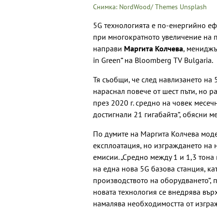
Снимка: NordWood/ Themes Unsplash
5G технологията е по-енергийно е
при многократното увеличение на 
направи
Маргита Колчева
, мениджъ
in Green“ на Bloomberg TV Bulgaria.
Тя съобщи, че след навлизането на 
нараснал повече от шест пъти, но р
през 2020 г. средно на човек месечно
достигнали 21 гигабайта“, обясни м
По думите на Маргита Колчева мод
експлоатация, но изграждането на 
емисии. „Средно между 1 и 1,3 тона
на една нова 5G базова станция, ка
производството на оборудването“, п
новата технология се внедрява вър
намалява необходимостта от изгра