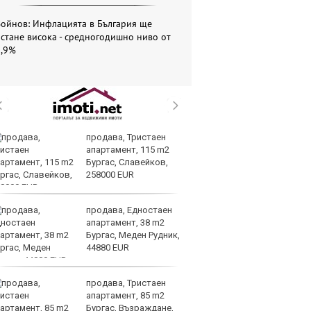
Войнов: Инфлацията в България ще
стане висока - средногодишно ниво от
5,9%
продава, Тристаен
Си
апартамент, 115 m2
съ
Бургас, Славейков,
в 
258000 EUR
ре
изостават
продава, Едностаен
Ко
апартамент, 38 m2
ки
Бургас, Меден Рудник,
за
44880 EUR
уб
продава, Тристаен
Ки
апартамент, 85 m2
м
Бургас, Възраждане,
ин