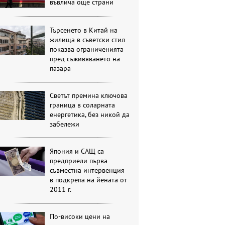
въвлича още страни
Търсенето в Китай на
жилища в съветски стил
показва ограниченията
пред съживяването на
пазара
Светът премина ключова
граница в соларната
енергетика, без никой да
забележи
Япония и САЩ са
предприели първа
съвместна интервенция
в подкрепа на йената от
2011 г.
По-високи цени на