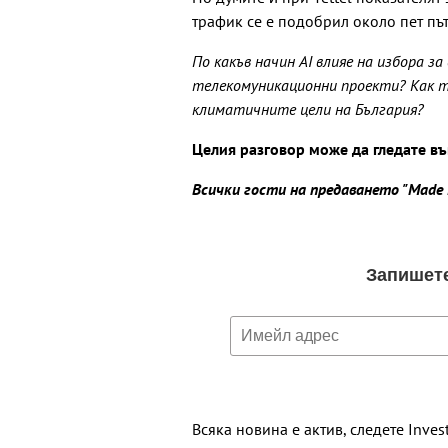
трафик се е подобрил около пет път
По какъв начин AI влияе на избора з
телекомуникационни проекти? Как т
климатичните цели на България?
Целия разговор може да гледате в
Всички гости на предаването "Made 
Всяка новина е актив, следете Inves