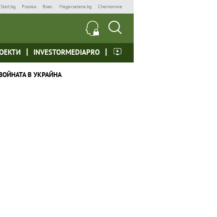
Start.bg
Posoka
Boec
Megavselena.bg
Chernomore
ОЕКТИ
INVESTORMEDIAPRO
ВОЙНАТА В УКРАЙНА