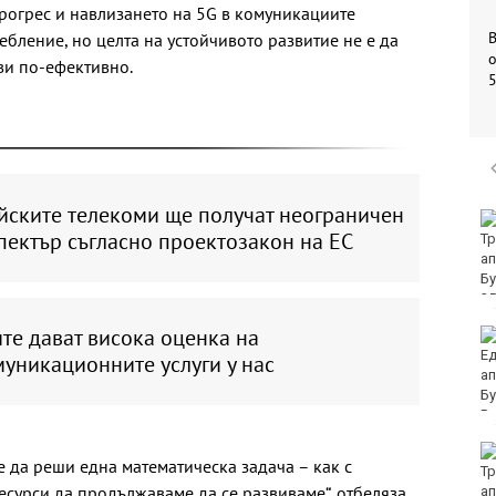
прогрес и навлизането на 5G в комуникациите
бление, но целта на устойчивото развитие не е да
о
ви по-ефективно.
йските телекоми ще получат неограничен
Убитият мъж на
пектър съгласно проектозакон на ЕС
Младежкия хълм в
Пловдив е от Кричим
те дават висока оценка на
Кола се преобърна по
таван на тротоар
уникационните услуги у нас
Това са последните
е да реши една математическа задача – как с
дни, в които цените ще
сурси да продължаваме да се развиваме“, отбеляза
се изписват в лева и в