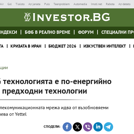
Air
Gol
Tialoto
Az-jenata
Puls
Teenproblem
Automedia
Imoti.net
Rabota
Az-deteto
ИНДЕКСИ
БФБ В РЕАЛНО ВРЕМЕ
ФОРУМ
СПЕЦИАЛНИ ПР
ТА
КРИЗАТА В ИРАН
БЮДЖЕТ 2026
ИЗКУСТВЕН ИНТЕЛЕКТ
АЦИИ
 технологията е по-енергийно
и предходни технологии
телекомуникационната мрежа идва от възобновяеми
ва от Yettel
СПОДЕЛИ: