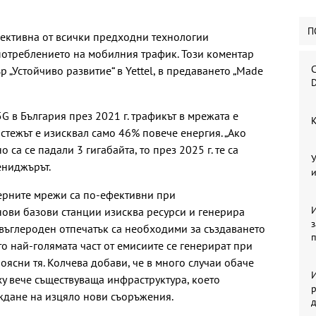
П
фективна от всички предходни технологии
потреблението на мобилния трафик. Този коментар
С
р „Устойчиво развитие“ в Yettel, в предаването „Made
D
5G в България през 2021 г. трафикът в мрежата е
К
астежът е изисквал само 46% повече енергия. „Ако
 са се падали 3 гигабайта, то през 2025 г. те са
У
ениджърът.
и
ерните мрежи са по-ефективни при
И
нови базови станции изисква ресурси и генерира
 въглероден отпечатък са необходими за създаването
то най-голямата част от емисиите се генерират при
оясни тя. Колчева добави, че в много случаи обаче
И
ху вече съществуваща инфраструктура, което
р
ждане на изцяло нови съоръжения.