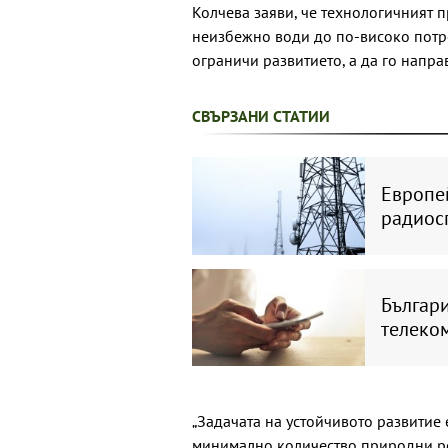
Колчева заяви, че технологичният 
неизбежно води до по-високо потре
ограничи развитието, а да го напра
СВЪРЗАНИ СТАТИИ
Европе
радиос
Българи
телеком
„Задачата на устойчивото развитие 
минимално количество природни ре