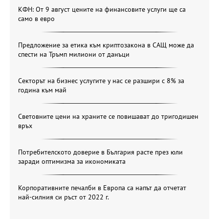
КФН: От 9 август цените на финансовите услуги ще са
само в евро
Предложение за етика към криптозакона в САЩ може да
спести на Тръмп милиони от данъци
Секторът на бизнес услугите у нас се разшири с 8% за
година към май
Световните цени на храните се повишават до тригодишен
връх
Потребителското доверие в България расте през юли
заради оптимизма за икономиката
Корпоративните печалби в Европа са напът да отчетат
най-силния си ръст от 2022 г.