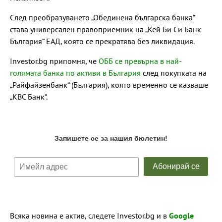
След преобразуването „Обединена българска банка“
става универсален правоприемник на „Кей Би Си Банк
България“ ЕАД, която се прекратява без ликвидация.
Investor.bg припомня, че
ОББ се превърна в най-
голямата банка по активи в България
след покупката на
„Райфайзенбанк“ (България), която временно се казваше
„КВС Банк“.
Всяка новина е актив, следете Investor.bg и в
Google