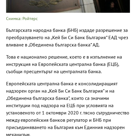
Снимка: Ройтерс
Българската народна банка (БНБ) издаде разрешение за
преобразуването на „Кей Би Си Банк България“ ЕАД чрез
вливане в „Обединена българска банка“ АД.
Това е национално решение, което е в изпълнение на
инструкция на Европейската централна банка (ЕЦБ),
съобщи пресцентърът на централната банка.
Европейската централна банка е консолидиращият
надзорен орган на „Кей Би Си Банк България“ и на
„Обединена българска банка“, които са значими
институции под надзора на ЕЦБ при условията на
установеното от 1 октомври 2020 г. тясно сътрудничество
между европейския банков регулатор и БНБ при
присъединяването на България към Единния надзорен
механизъм.