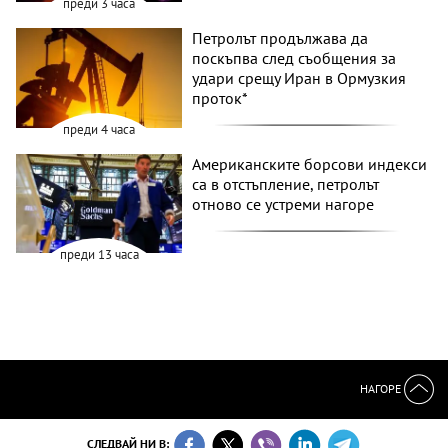
преди 3 часа
Петролът продължава да
поскъпва след съобщения за
удари срещу Иран в Ормузкия
проток*
преди 4 часа
Американските борсови индекси
са в отстъпление, петролът
отново се устреми нагоре
преди 13 часа
НАГОРЕ
СЛЕДВАЙ НИ В: