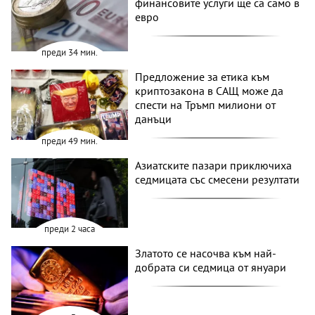
финансовите услуги ще са само в
евро
преди 34 мин.
Предложение за етика към
криптозакона в САЩ може да
спести на Тръмп милиони от
данъци
преди 49 мин.
Азиатските пазари приключиха
седмицата със смесени резултати
преди 2 часа
Златото се насочва към най-
добрата си седмица от януари