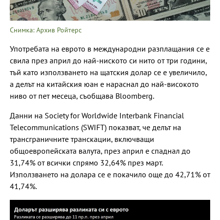
Снимка: Архив Ройтерс
Употребата на еврото в международни разплащания се е
свила през април до най-ниското си нито от три години,
тъй като използването на щатския долар се е увеличило,
а делът на китайския юан е нараснал до най-високото
ниво от пет месеца, съобщава Bloomberg.
Данни на Society for Worldwide Interbank Financial
Telecommunications (SWIFT) показват, че делът на
трансграничните транскации, включващи
общоевропейската валута, през април е спаднал до
31,74% от всички спрямо 32,64% през март.
Използването на долара се е покачило още до 42,71% от
41,74%.