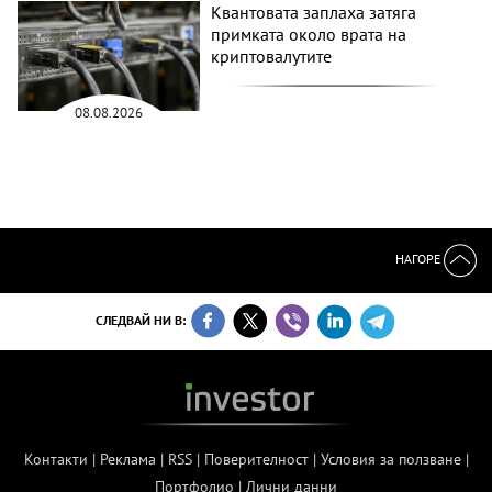
Квантовата заплаха затяга
примката около врата на
криптовалутите
08.08.2026
НАГОРЕ
СЛЕДВАЙ НИ В:
Контакти
|
Реклама
|
RSS
|
Поверителност
|
Условия за ползване
|
Портфолио
|
Лични данни