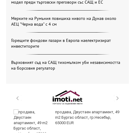
модел преди търговски преговори със САЩ и ЕС
Мерките на Румъния повишиха нивото на Дунав около
АЕЦ "Черна вода" с 4 см
Горещите фондови пазари в Европа наелектризират
инвеститорите
Върховният съд на САЩ тихомълком уби независимостта
на борсовия регулатор
продава, Двустаен апартамент, 49
m2 Бургас област, гр.Несебър,
65000 EUR