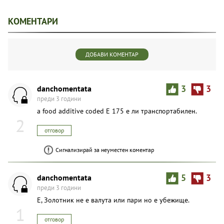
КОМЕНТАРИ
ДОБАВИ КОМЕНТАР
danchomentata
3
3
преди 3 години
a food additive coded E 175 е ли транспортабилен.
2
отговор
Сигнализирай за неуместен коментар
danchomentata
5
3
преди 3 години
Е, Золотник не е валута или пари но е убежище.
1
отговор