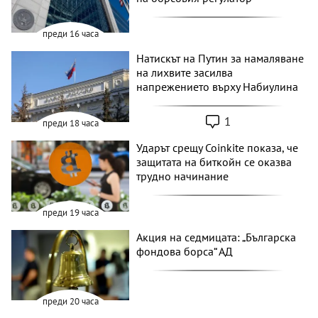
преди 16 часа
Натискът на Путин за намаляване
на лихвите засилва
напрежението върху Набиулина
1
преди 18 часа
Ударът срещу Coinkite показа, че
защитата на биткойн се оказва
трудно начинание
преди 19 часа
Акция на седмицата: „Българска
фондова борса“ АД
преди 20 часа