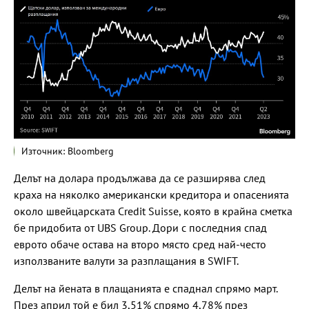
Източник: Bloomberg
Делът на долара продължава да се разширява след
краха на няколко американски кредитора и опасенията
около швейцарската Credit Suisse, която в крайна сметка
бе придобита от UBS Group. Дори с последния спад
еврото обаче остава на второ място сред най-често
използваните валути за разплащания в SWIFT.
Делът на йената в плащанията е спаднал спрямо март.
През април той е бил 3,51% спрямо 4,78% през