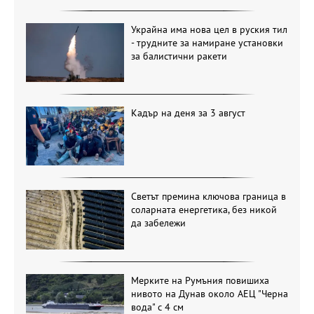
Украйна има нова цел в руския тил
- трудните за намиране установки
за балистични ракети
Кадър на деня за 3 август
Светът премина ключова граница в
соларната енергетика, без никой
да забележи
Мерките на Румъния повишиха
нивото на Дунав около АЕЦ "Черна
вода" с 4 см