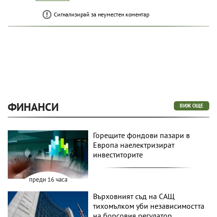
Сигнализирай за неуместен коментар
ФИНАНСИ
ВИЖ ОЩЕ
Горещите фондови пазари в
Европа наелектризират
инвеститорите
преди 16 часа
Върховният съд на САЩ
тихомълком уби независимостта
на борсовия регулатор