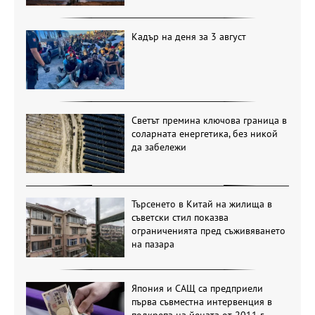
Кадър на деня за 3 август
Светът премина ключова граница в
соларната енергетика, без никой
да забележи
Търсенето в Китай на жилища в
съветски стил показва
ограниченията пред съживяването
на пазара
Япония и САЩ са предприели
първа съвместна интервенция в
подкрепа на йената от 2011 г.