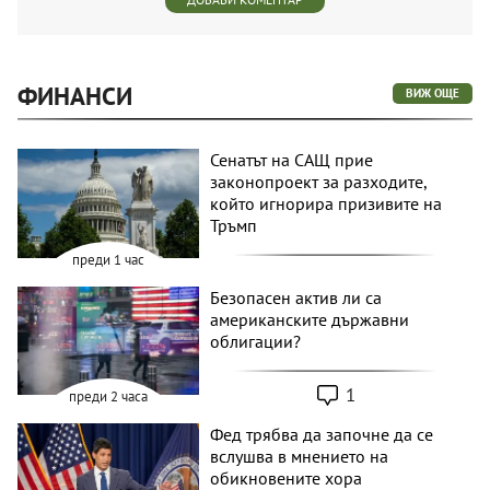
ФИНАНСИ
ВИЖ ОЩЕ
Сенатът на САЩ прие
законопроект за разходите,
който игнорира призивите на
Тръмп
преди 1 час
Безопасен актив ли са
американските държавни
облигации?
1
преди 2 часа
Фед трябва да започне да се
вслушва в мнението на
обикновените хора