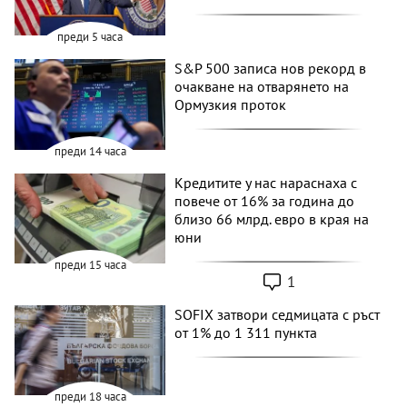
преди 5 часа
S&P 500 записа нов рекорд в
очакване на отварянето на
Ормузкия проток
преди 14 часа
Кредитите у нас нараснаха с
повече от 16% за година до
близо 66 млрд. евро в края на
юни
преди 15 часа
1
SOFIX затвори седмицата с ръст
от 1% до 1 311 пункта
преди 18 часа