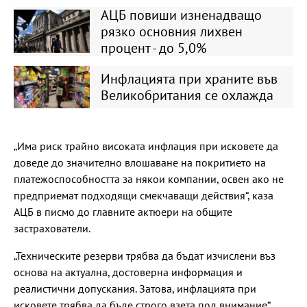
АЦБ повиши изненадващо
рязко основния лихвен
процент - до 5,0%
Инфлацията при храните във
Великобритания се охлажда
„Има риск трайно високата инфлация при исковете да
доведе до значително влошаване на покритието на
платежоспособността за някои компании, освен ако не
предприемат подходящи смекчаващи действия“, каза
АЦБ в писмо до главните актюери на общите
застрахователи.
„Техническите резерви трябва да бъдат изчислени въз
основа на актуална, достоверна информация и
реалистични допускания. Затова, инфлацията при
исковете трябва да бъде строго взета под внимание“,