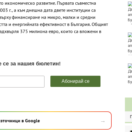
то икономическо развитие. Първата съвместна
Това са последните
03 г., а към днешна дата двете институции са
дни, в които цените ще
се изписват в лева и в
върху финансиране на микро, малки и средни
евро по закон
стта и енергийната ефективност в България. Общият
адхвърля 375 милиона евро, които са вложени в
Хванаха за ден 29
шофьори с алкохол
или наркотици
11
Три главни дирекции
поемат дейностите на
Регионалните здравни
инспекции
→
източници в Google