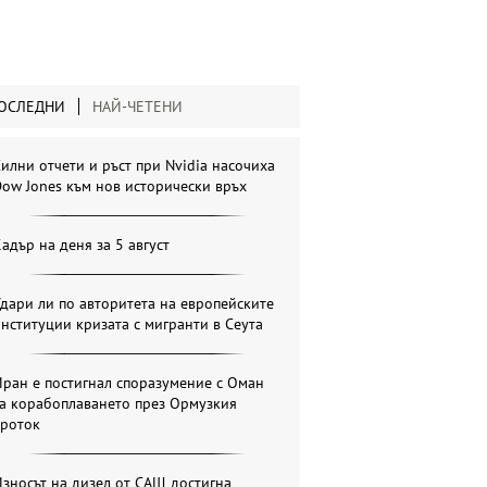
ОСЛЕДНИ
НАЙ-ЧЕТЕНИ
илни отчети и ръст при Nvidia насочиха
ow Jones към нов исторически връх
адър на деня за 5 август
дари ли по авторитета на европейските
нституции кризата с мигранти в Сеута
ран е постигнал споразумение с Оман
за корабоплаването през Ормузкия
проток
зносът на дизел от САЩ достигна