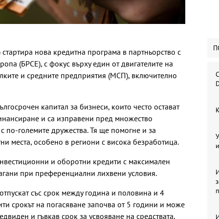
П
) стартира нова кредитна програма в партньорство с
ропа (БРСЕ), с фокус върху един от двигателите на
С
лките и средните предприятия (МСП), включително
D
лгосрочен капитал за бизнеси, които често остават
К
инансиране и са изправени пред множество
с по-големите дружества. Тя ще помогне и за
У
ни места, особено в региони с висока безработица.
и
нвестиционни и оборотни кредити с максимален
И
лагани при преференциални лихвени условия.
отпускат със срок между година и половина и 4
ти срокът на погасяване започва от 5 години и може
едвиден и гъвкав срок за усвояване на средствата,
И