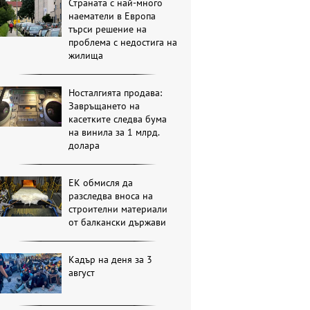
Страната с най-много
наематели в Европа
търси решение на
проблема с недостига на
жилища
Носталгията продава:
Завръщането на
касетките следва бума
на винила за 1 млрд.
долара
ЕК обмисля да
разследва вноса на
строителни материали
от балкански държави
Кадър на деня за 3
август