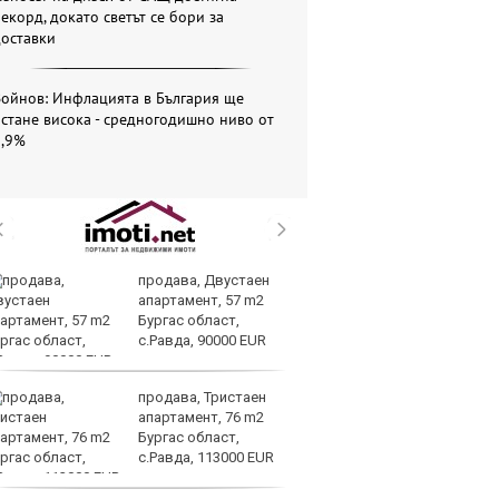
екорд, докато светът се бори за
доставки
Войнов: Инфлацията в България ще
стане висока - средногодишно ниво от
5,9%
продава, Двустаен
Ве
апартамент, 57 m2
на
Бургас област,
на
с.Равда, 90000 EUR
п
ръководството
продава, Тристаен
Си
апартамент, 76 m2
съ
Бургас област,
в 
с.Равда, 113000 EUR
ре
изостават