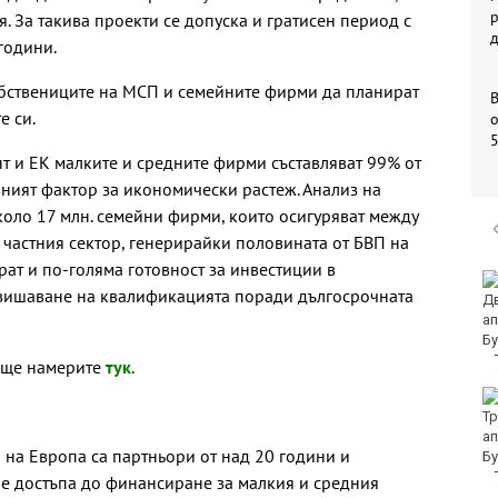
р
. За такива проекти се допуска и гратисен период с
години.
обствениците на МСП и семейните фирми да планират
е си.
о
 и ЕК малките и средните фирми съставляват 99% от
вният фактор за икономически растеж. Анализ на
коло 17 млн. семейни фирми, които осигуряват между
 частния сектор, генерирайки половината от БВП на
ат и по-голяма готовност за инвестиции в
Убитият мъж на
вишаване на квалификацията поради дългосрочната
Младежкия хълм в
Пловдив е от Кричим
 ще намерите
тук
.
Кола се преобърна по
таван на тротоар
а на Европа са партньори от над 20 години и
е достъпа до финансиране за малкия и средния