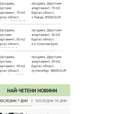
продава, Двустаен
Ко
апартамент, 70 m2
ки
Бургас област,
за
с.Равда, 85000 EUR
уб
продава, Двустаен
Ки
апартамент, 50 m2
м
Бургас област,
ин
к.к.Слънчев Бряг,
д
8000 EUR
продава, Двустаен
Ка
апартамент, 59 m2
се
Бургас област,
па
гр.Несебър, 98000 EUR
р
НАЙ-ЧЕТЕНИ НОВИНИ
ПОСЛЕДНИ 7 ДНИ
ПОСЛЕДНИ 30 ДНИ