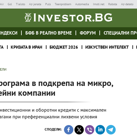
Air
Gol
Tialoto
Az-jenata
Puls
Teenproblem
Automedia
Imoti.net
Rabota
Az-deteto
ИНДЕКСИ
БФБ В РЕАЛНО ВРЕМЕ
ФОРУМ
СПЕЦИАЛНИ ПР
ТА
КРИЗАТА В ИРАН
БЮДЖЕТ 2026
ИЗКУСТВЕН ИНТЕЛЕКТ
ТЕЛИ
рограма в подкрепа на микро,
мейни компании
нвестиционни и оборотни кредити с максимален
лагани при преференциални лихвени условия
СПОДЕЛИ: