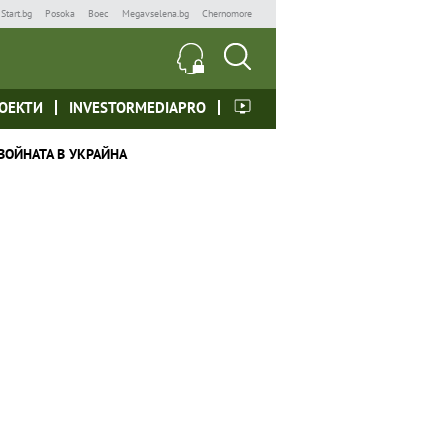
Start.bg
Posoka
Boec
Megavselena.bg
Chernomore
ОЕКТИ
INVESTORMEDIAPRO
ВОЙНАТА В УКРАЙНА