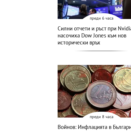
преди 6 часа
Силни отчети и ръст при Nvidi
насочиха Dow Jones към нов
исторически връх
преди 8 часа
Войнов: Инфлацията в Българ