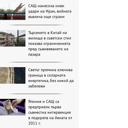
САЩ нанесоха нови
удари на Иран, войната
въвлича още страни
Търсенето в Китай на
жилища в съветски стил
показва ограниченията
пред съживяването на
пазара
Светът премина ключова
граница в соларната
енергетика, без никой да
забележи
Япония и САЩ са
предприели първа
съвместна интервенция
в подкрепа на йената от
2011 г.