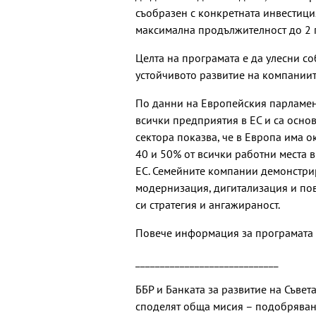
съобразен с конкретната инвестиция
максимална продължителност до 2 
Целта на програмата е да улесни с
устойчивото развитие на компаниит
По данни на Европейския парламент
всички предприятия в ЕС и са осно
сектора показва, че в Европа има о
40 и 50% от всички работни места в
ЕС. Семейните компании демонстрир
модернизация, дигитализация и по
си стратегия и ангажираност.
Повече информация за програмата
_____________________________
ББР и Банката за развитие на Съвет
споделят обща мисия – подобряван