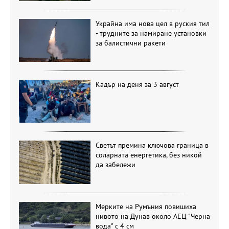
Украйна има нова цел в руския тил
- трудните за намиране установки
за балистични ракети
Кадър на деня за 3 август
Светът премина ключова граница в
соларната енергетика, без никой
да забележи
Мерките на Румъния повишиха
нивото на Дунав около АЕЦ "Черна
вода" с 4 см