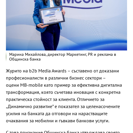
Марина Михайлова, директор Маркетинг, PR и реклама в
Общинска банка
Журито на b2b Media Awards – съставено от доказани
професионалисти в различни бизнес сектори –
оцени MB-mobile като пример за ефективна дигитална
трансформация, която съчетава иновация с конкретна
практическа стойност за клиента. Отличието за
„Динамично развитие“ е показател за целенасочените
усилия на банката да отговори на нарастващите
очаквания за мобилни и гъвкави банкови услуги.
С това признание Общинска банка утвърждава своето