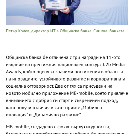
Петър Колев, директор ИТ в Общинска банка. Снимка: банката
Общинска банка бе отличена с три награди на 11-ото
издание на престижния национален конкурс b2b Media
Awards, който оценява значими постижения в областта
на иновациите, устойчивото развитие и корпоративната
социална отговорност. Две от тях са присъдени на
новото мобилно приложение MB-mobile, което привлече
вниманието с добрия си старт и съвременен подход,
като получи отличия в категориите „Мобилна
иновация“ и „Динамично развитие“.
MB-mobile, създадено с фокус върху сигурността,
бързината и потребителското удобство, бе представено