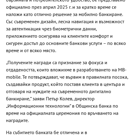
официално през април 2025 г. и за кратко време се
наложи като отлично решение за мобилно банкиране.
Със съвременен дизайн, лесна навигация и възможност
за автентикация чрез биометрични данни,
приложението осигурява на клиентите комфорт и
сигурен достъп до основните банкови услуги – по всяко
време и от всяко място.
„Получените награди са признание за фокуса и
отдадеността, които вложихме в разработването на MB-
mobile. Те потвърждават, че вървим в правилната посока,
създавайки продукт, който поставя клиента в центъра и
отговаря на нуждите на съвременното дигитално
банкиране,“ заяви Петър Колев, директор
„Информационни технологии“ в Общинска банка по
време на официалната церемония по връчването на
наградите.
На събитието банката бе отличена и в