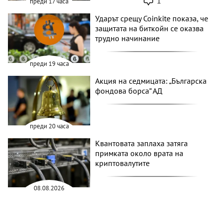
1
преди 17 часа
Ударът срещу Coinkite показа, че
защитата на биткойн се оказва
трудно начинание
преди 19 часа
Акция на седмицата: „Българска
фондова борса“ АД
преди 20 часа
Квантовата заплаха затяга
примката около врата на
криптовалутите
08.08.2026