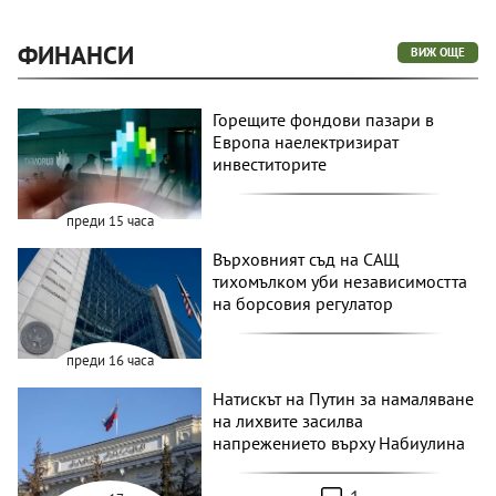
ФИНАНСИ
ВИЖ ОЩЕ
Горещите фондови пазари в
Европа наелектризират
инвеститорите
преди 15 часа
Върховният съд на САЩ
тихомълком уби независимостта
на борсовия регулатор
преди 16 часа
Натискът на Путин за намаляване
на лихвите засилва
напрежението върху Набиулина