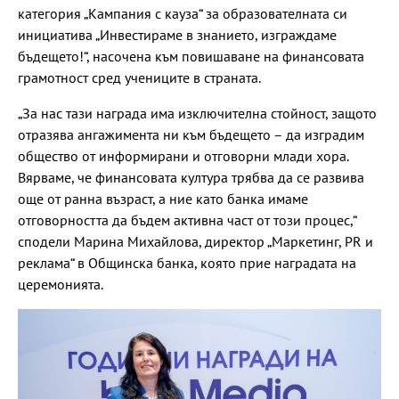
категория „Кампания с кауза“ за образователната си
инициатива „Инвестираме в знанието, изграждаме
бъдещето!“, насочена към повишаване на финансовата
грамотност сред учениците в страната.
„За нас тази награда има изключителна стойност, защото
отразява ангажимента ни към бъдещето – да изградим
общество от информирани и отговорни млади хора.
Вярваме, че финансовата култура трябва да се развива
още от ранна възраст, а ние като банка имаме
отговорността да бъдем активна част от този процес,“
сподели Марина Михайлова, директор „Маркетинг, PR и
реклама“ в Общинска банка, която прие наградата на
церемонията.