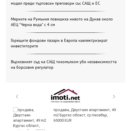
модел преди търговски преговори със САЩ и ЕС
Мерките на Румъния повишиха нивото на Дунав около
АЕЦ "Черна вода" с 4 см
Горещите фондови пазари в Европа наелектризират
инвеститорите
Върховният съд на САЩ тихомълком уби независимостта
на борсовия регулатор
продава, Двустаен апартамент, 49
m2 Бургас област, гр.Несебър,
65000 EUR