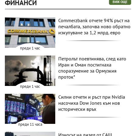
ФИНАНСИ
ВИЖ ОЩЕ
Commerzbank отчете 94% ръст на
печалбата, започва ново обратно
изкупуване за 1,2 млрд. евро
преди 1 час
Петролът поевтинява, след като
Иран и Оман постигнаха
споразумение за Ормузкия
проток*
преди 1 час
Силни отчети и ръст при Nvidia
насочиха Dow Jones към нов
исторически връх
преди 11 часа
Износът на дизел от САЩ