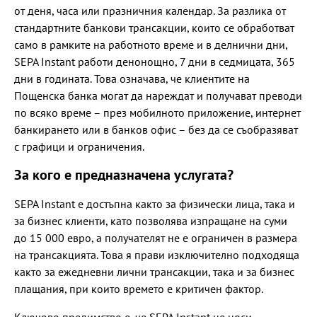
от деня, часа или празничния календар. За разлика от
стандартните банкови трансакции, които се обработват
само в рамките на работното време и в делнични дни,
SEPA Instant работи денонощно, 7 дни в седмицата, 365
дни в годината. Това означава, че клиентите на
Пощенска банка могат да нареждат и получават преводи
по всяко време – през мобилното приложение, интернет
банкирането или в банков офис – без да се съобразяват
с графици и ограничения.
За кого е предназначена услугата?
SEPA Instant е достъпна както за физически лица, така и
за бизнес клиенти, като позволява изпращане на суми
до 15 000 евро, а получателят не е ограничен в размера
на трансакцията. Това я прави изключително подходяща
както за ежедневни лични трансакции, така и за бизнес
плащания, при които времето е критичен фактор.
Ключово предимство е, че SEPA Instant не носи