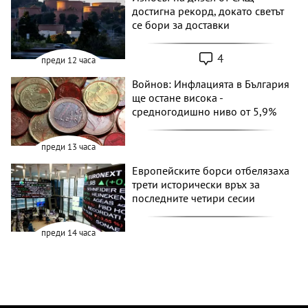
достигна рекорд, докато светът
се бори за доставки
4
преди 12 часа
Войнов: Инфлацията в България
ще остане висока -
средногодишно ниво от 5,9%
преди 13 часа
Европейските борси отбелязаха
трети исторически връх за
последните четири сесии
преди 14 часа