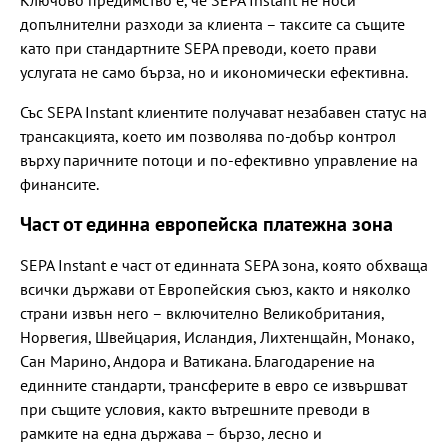
допълнителни разходи за клиента – таксите са същите
като при стандартните SEPA преводи, което прави
услугата не само бърза, но и икономически ефективна.
Със SEPA Instant клиентите получават незабавен статус на
трансакцията, което им позволява по-добър контрол
върху паричните потоци и по-ефективно управление на
финансите.
Част от единна европейска платежна зона
SEPA Instant е част от единната SEPA зона, която обхваща
всички държави от Европейския съюз, както и няколко
страни извън него – включително Великобритания,
Норвегия, Швейцария, Исландия, Лихтенщайн, Монако,
Сан Марино, Андора и Ватикана. Благодарение на
единните стандарти, трансферите в евро се извършват
при същите условия, както вътрешните преводи в
рамките на една държава – бързо, лесно и