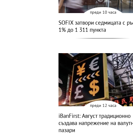
преди 10 часа
SOFIX затвори седмицата с ръ
1% до 1 311 пункта
преди 12 часа
iBanFirst: Август традиционно
създава напрежение на валут
пазари