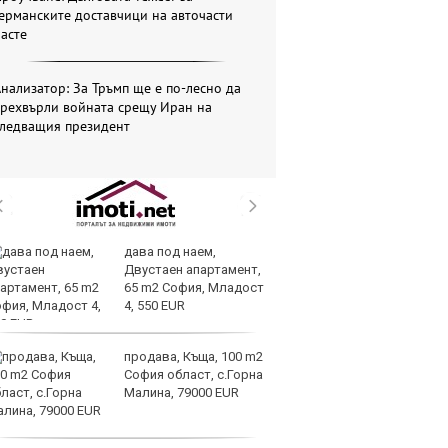
ерманските доставчици на авточасти
асте
нализатор: За Тръмп ще е по-лесно да
прехвърли войната срещу Иран на
следващия президент
дава под наем,
Ук
Двустаен апартамент,
ат
65 m2 София, Младост
та
4, 550 EUR
об
продава, Къща, 100 m2
Те
София област, с.Горна
ги
Малина, 79000 EUR
иг
ст
отшумяват