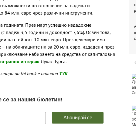
г
ви възможности по отношение на падежа и
р
о 84 млн. евро чрез различни инструменти.
на годината. През март успешно издадохме
А
(с падеж 3,5 години и доходност 7,6%). Освен това,
ии на стойност 10 млн. евро. През декември има
 – на облигациите ни за 20 млн. евро, издадени през
 приключваме набирането на средства от капиталовия
по-ранно интервю
Лукас Турса.
гации на tbi bank е налична
ТУК
.
Двоен ръст на
чревните инфекции за
седмица във
Варненско
Вечерен крос ще се
проведе тази събота в
Морската градина на
Варна