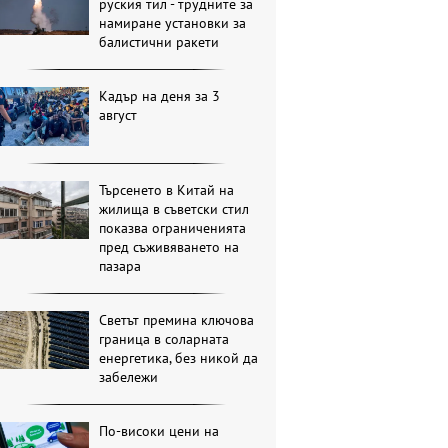
руския тил - трудните за
намиране установки за
балистични ракети
Кадър на деня за 3
август
Търсенето в Китай на
жилища в съветски стил
показва ограниченията
пред съживяването на
пазара
Светът премина ключова
граница в соларната
енергетика, без никой да
забележи
По-високи цени на