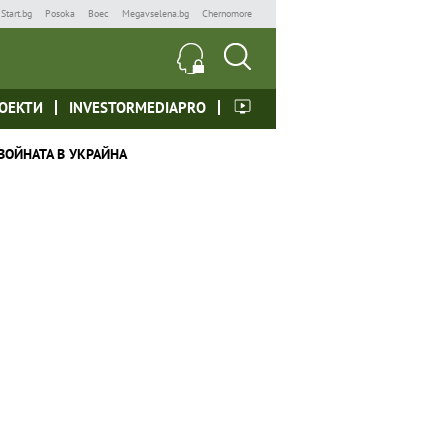
Start.bg
Posoka
Boec
Megavselena.bg
Chernomore
ОЕКТИ
INVESTORMEDIAPRO
ВОЙНАТА В УКРАЙНА