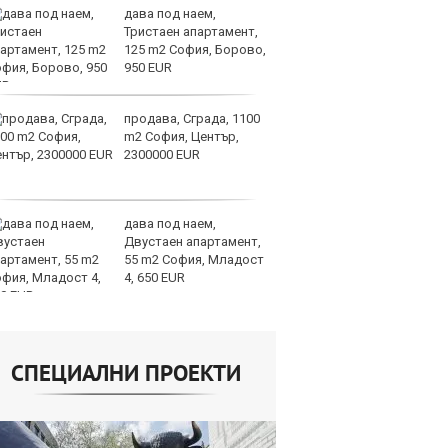
дава под наем,
Со
Тристаен апартамент,
Тр
125 m2 София, Борово,
съ
950 EUR
а 
продава, Сграда, 1100
Це
m2 София, Център,
Ру
2300000 EUR
та
дава под наем,
СА
Двустаен апартамент,
мл
55 m2 София, Младост
пр
4, 650 EUR
п
СПЕЦИАЛНИ ПРОЕКТИ