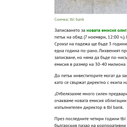
Снимка: tbi bank
Записването за
новата емисия оли
петък на обяд (7 ноември, 12:00 ч.
Срокът на падежа ще бъде 3 години 
една година по-рано. Лихвеният пр
записване, но няма да бъде по-нисъ
емисия в размер на 30-40 милиона 
До петък инвеститорите могат да з
като се свържат директно с екипа на
„Отбелязахме много силен предвари
очакваме новата емисия облигации д
изпълнителен директор в tbi bank.
През последните четири години tbi 
българския пазар на корпоративни