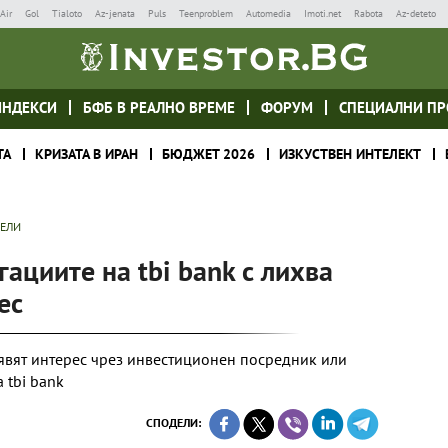
Air
Gol
Tialoto
Az-jenata
Puls
Teenproblem
Automedia
Imoti.net
Rabota
Az-deteto
ИНДЕКСИ
БФБ В РЕАЛНО ВРЕМЕ
ФОРУМ
СПЕЦИАЛНИ ПР
ТА
КРИЗАТА В ИРАН
БЮДЖЕТ 2026
ИЗКУСТВЕН ИНТЕЛЕКТ
ТЕЛИ
гациите на tbi bank с лихва
ес
аявят интерес чрез инвестиционен посредник или
 tbi bank
СПОДЕЛИ: