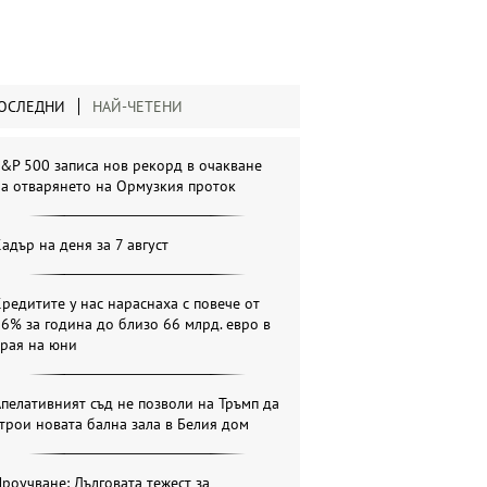
ОСЛЕДНИ
НАЙ-ЧЕТЕНИ
&P 500 записа нов рекорд в очакване
а отварянето на Ормузкия проток
адър на деня за 7 август
редитите у нас нараснаха с повече от
6% за година до близо 66 млрд. евро в
края на юни
пелативният съд не позволи на Тръмп да
трои новата бална зала в Белия дом
роучване: Дълговата тежест за