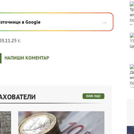
Тази събота: откриват
ловния сезон за
пернат дивеч
→
източници в Google
ФК Девня гостува на
03.11.25 г.
Атлетик (Провадия) за
Аматьорската купа
НАПИШИ КОМЕНТАР
Национална мрежа за
децата:
Саморазправата не е
правосъдие след
случая с „ловци на педофили“
РАХОВАТЕЛИ
ВИЖ ОЩЕ