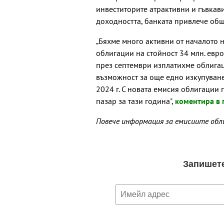
инвеститорите атрактивни и гъвка
доходността, банката привлече общ
„Бяхме много активни от началото 
облигации на стойност 34 млн. евро 
през септември изплатихме облигац
възможност за още едно изкупуване
2024 г. С новата емисия облигации
пазар за тази година",
коментира в 
Повече информация за емисиите обли