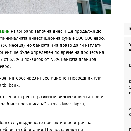
П
гации
на tbi bank започна днес и ще продължи до
). Минималната инвестиционна сума е 100 000 евро.
S
(36 месеца), но банката има право да ги изплати
н
оцент ще бъде определен по време на процеса на
к от 6,5% и по-висок от 7,5%. Банката планира
евро.
К
аявят интерес чрез инвестиционен посредник или
К
 tbi bank.
1
телен интерес от различни видове инвеститори и
а бъде презаписана“, казва Лукас Турса,
А
с
bank се утвърди като най-активния играч на
 публични облигации. Предоставяйки на
П