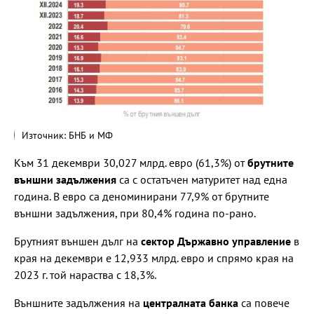
Източник: БНБ и МФ
Към 31 декември 30,027 млрд. евро (61,3%) от
брутните
външни задължения
са с остатъчен матуритет над една
година. В евро са деноминирани 77,9% от брутните
външни задължения, при 80,4% година по-рано.
Брутният външен дълг на
сектор Държавно управление
в
края на декември е 12,933 млрд. евро и спрямо края на
2023 г. той нараства с 18,3%.
Външните задължения на
централната банка
са повече