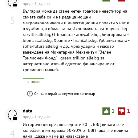
преди 1 година
България може да стане нетен грантов инвеститор на
5
самата себе си и на редица мощни
макроикономически и инвестиционни проекти у нас и
в чужбина, в областта на Икономиката като цяло - bg-
razvitie.alle.bg, Отбраната - army.alle.bg , Биогоривата -
biomass.alle.bg, Храните - hrani.alle.bg, Урбанистиката -
sofia-futura.alle.bg и др., чрез ударно и масово
въвеждане на Монетарния Механизъм "Зелен
Трилионен Фонд" - green-trillion.alle.bg за
алтернативно извънбюджетно финансиране от
трилионен мащаб.
отговор
Сигнализирай за неуместен коментар
data
1
1
преди 1 година
Исторически през последните 20 г . БВД винаги се е
4
колебаел в интервала 50-50% от БВП така , че новина
няма , даже имаме да наваксваме