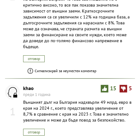
критично високо, то все пак показва значителна
зависимост от външни заеми. Краткосрочните
задължения са се увеличили с 12% на годишна база, а
дългосрочните задължения са нараснали с 8%. Това
може да означава, че страната разчита на външни
заеми за финансиране на своите нужди, което може
да доведе до по-голямо финансово напрежение в
бъдеще.
отговор
Сигнализирай за неуместен коментар
khаo
15
5
преди 1 година
Външният дълг на България надхвърли 49 млрд. евро в
1
края на 2024 г., което представлява увеличение от
8,7% в сравнение с края на 2023 г. Това е значително
увеличение и може да бъде повод за безпокойство.
отговор