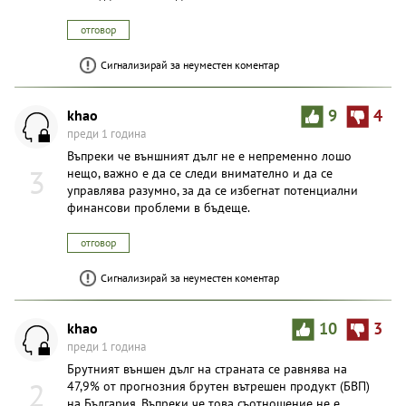
отговор
Сигнализирай за неуместен коментар
khаo
9
4
преди 1 година
Въпреки че външният дълг не е непременно лошо
3
нещо, важно е да се следи внимателно и да се
управлява разумно, за да се избегнат потенциални
финансови проблеми в бъдеще.
отговор
Сигнализирай за неуместен коментар
khаo
10
3
преди 1 година
Брутният външен дълг на страната се равнява на
2
47,9% от прогнозния брутен вътрешен продукт (БВП)
на България. Въпреки че това съотношение не е