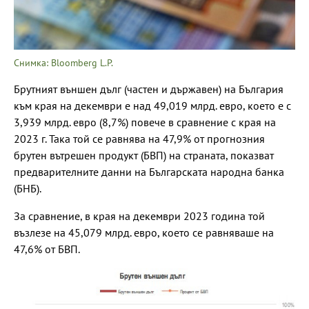
Снимка: Bloomberg L.P.
Брутният външен дълг (частен и държавен) на България
към края на декември е над 49,019 млрд. евро, което е с
3,939 млрд. евро (8,7%) повече в сравнение с края на
2023 г. Така той се равнява на 47,9% от прогнозния
брутен вътрешен продукт (БВП) на страната, показват
предварителните данни на Българската народна банка
(БНБ).
За сравнение, в края на декември 2023 година той
възлезе на 45,079 млрд. евро, което се равняваше на
47,6% от БВП.