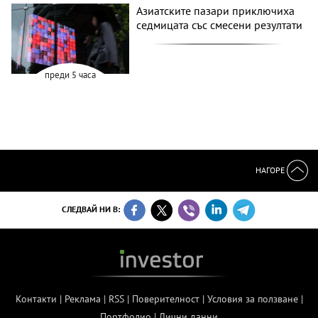
Азиатските пазари приключиха
седмицата със смесени резултати
преди 5 часа
НАГОРЕ
СЛЕДВАЙ НИ В:
Контакти
|
Реклама
|
RSS
|
Поверителност
|
Условия за ползване
|
Портфолио
|
Лични данни