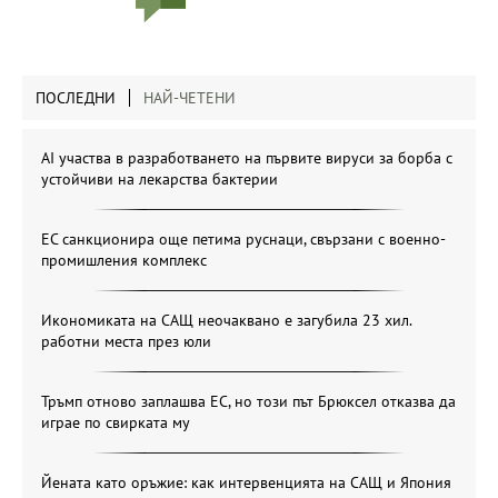
ПОСЛЕДНИ
НАЙ-ЧЕТЕНИ
AI участва в разработването на първите вируси за борба с
устойчиви на лекарства бактерии
ЕС санкционира още петима руснаци, свързани с военно-
промишления комплекс
Икономиката на САЩ неочаквано е загубила 23 хил.
работни места през юли
Тръмп отново заплашва ЕС, но този път Брюксел отказва да
играе по свирката му
Йената като оръжие: как интервенцията на САЩ и Япония