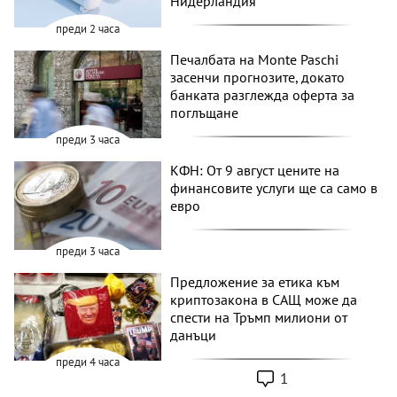
Нидерландия
преди 2 часа
Печалбата на Monte Paschi
засенчи прогнозите, докато
банката разглежда оферта за
поглъщане
преди 3 часа
КФН: От 9 август цените на
финансовите услуги ще са само в
евро
преди 3 часа
Предложение за етика към
криптозакона в САЩ може да
спести на Тръмп милиони от
данъци
преди 4 часа
1