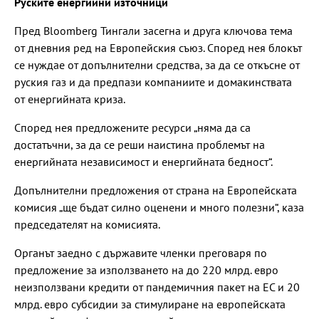
Руските енергийни източници
Пред Bloomberg Тингали засегна и друга ключова тема
от дневния ред на Европейския съюз. Според нея блокът
се нуждае от допълнителни средства, за да се откъсне от
руския газ и да предпази компаниите и домакинствата
от енергийната криза.
Според нея предложените ресурси „няма да са
достатъчни, за да се реши наистина проблемът на
енергийната независимост и енергийната бедност“.
Допълнителни предложения от страна на Европейската
комисия „ще бъдат силно оценени и много полезни“, каза
председателят на комисията.
Органът заедно с държавите членки преговаря по
предложение за използването на до 220 млрд. евро
неизползвани кредити от пандемичния пакет на ЕС и 20
млрд. евро субсидии за стимулиране на европейската