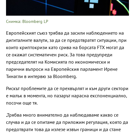
Снимка: Bloomberg LP
Европейският съюз трябва да засили наблюдението на
дигиталните валути, за да се предотвратят ситуации, при
които криптокризи като срива на борсата FTX могат да
се окажат систематичен риск. За това предупреди
председателят на Комисията по икономически и
парични въпроси на Европейския парламент Ирене
Тинагли в интервю за Bloomberg.
Рискът проблемите да се прехвърлят и към други сектори
е малък в момента, но пазарът нарасна експоненциално,
посочи още тя.
„Трябва много внимателно да наблюдаваме какво се
случва и да се опитаме да приложим регулация, която да
предотврати това да излезе извън граници и да стане