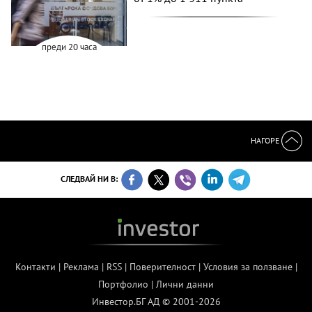
преди 20 часа
НАГОРЕ
СЛЕДВАЙ НИ В:
Контакти
|
Реклама
|
RSS
|
Поверителност
|
Условия за ползване
|
Портфолио
|
Лични данни
Инвестор.БГ АД © 2001-2026