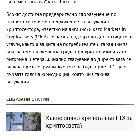
системна заплаха“, каза Тинагли.
Блокът достигна предварително споразумение по
първото си голямо предложение за регулации в
криптосектора, известно на английски като Markets in
Cryptoassets (MiCA). То засяга надзора на доставчиците на
услуги, както и защита на потребителите и гаранции за
опазването на околната среда при криптоактиви като
биткойна и етера. Финално гласуване по директивата се
очаква през февруари. Ако текстът бъде приет, ЕС ще е
първата голяма юрисдикция, която има такива
регулации.
СВЪРЗАНИ СТАТИИ
Какво значи кризата във FTX за
криптосвета?