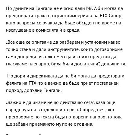
По думите на Тингали не е ясно дали MiCA би могла да
предотврати краха на криптоимперията на FTX Group,
като въпросът се очаква да бъде обсъден по време на
изслушване в комисията ѝ в сряда.
„Все още се опитваме да разберем и установим какво
точно стана и дали инструментите, които договорихме
само допреди няколко месеца и които предстои да
гласуваме пленарно, биха били достатъчни“, допълни тя.
Но дори и директивата да не би могла да предотврати
фалита на FTX, то е важно да бъде приет постепенен
подход, допълни Тингали.
„Важно е да имаме нещо действащо сега“, каза още
евродепутатът в отделно интервю. Според нея, ако
преговорите по текста бъдат отворени наново, то това
ще забави приемането му поне с година.