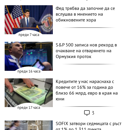
Фед трябва да започне да се
вслушва в мнението на
обикновените хора
преди 7 часа
S&P 500 записа нов рекорд в
очакване на отварянето на
Ормузкия проток
преди 16 часа
Кредитите у нас нараснаха с
повече от 16% за година до
близо 66 млрд. евро в края на
юни
преди 17 часа
3
SOFIX затвори седмицата с ръст
от 1% до 1 311 пункта