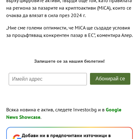
върху цифровите активи, твърди още той, като правилата
на региона за пазарите на криптоактиви (MiCA), които се
очаква да влязат в сила през 2024 г.
„Ние сме големи оптимисти, че MiCA ще създаде условия
за процъфтяващ конкрентен пазар в ЕС“, коментира Алер.
Всяка новина е актив, следете Investor.bg и в
Google
News Showcase
.
Добави ни в предпочитани източници в
→