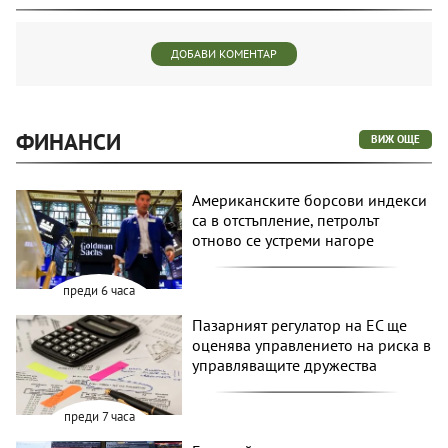
ДОБАВИ КОМЕНТАР
ФИНАНСИ
ВИЖ ОЩЕ
Американските борсови индекси
са в отстъпление, петролът
отново се устреми нагоре
преди 6 часа
Пазарният регулатор на ЕС ще
оценява управлението на риска в
управляващите дружества
преди 7 часа