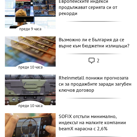
Европейските индекси
продължават серията си от
рекорди
преди 9 часа
Възможно ли е България да се
върне към бюджетни излишъци?
2
преди 10 часа
Rheinmetall понижи прогнозата
си за продажбите заради загубен
ключов договор
преди 10 часа
SOFIX отстъпи минимално,
индексът на малките компании
beamX нарасна с 2,6%