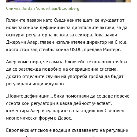
Снимка: Jordan Vonderhaar/Bloomberg
Големите пазари като Съединените щати се нуждаят от
нови законови дефиниции за дигиталните активи, за да
осигурят регулаторна яснота за сектора. Това заяви
Джеръми Алер, главен изпълнителен директор на Circle,
която стои зад стейбълкойна USDC, предава Ройтерс.
Алер коментира, че самата блокчейн технология трябва
да се разглежда подобно на операционна система,
докато отделните случаи на употреба трябва да бъдат
регулирани индивидуално.
„Новите дефиниции... биха помогнали да се даде повече
яснота кои регулатори в каква дейност участват“,
коментира Алер в кулоарите на тазгодишния Световен
икономически форум в Давос.
Европейският съюз е водещ в създаването на регулации