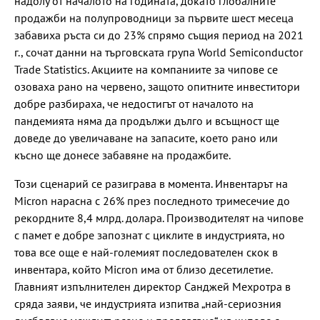
надолу от началото на годината, докато глобалните
продажби на полупроводници за първите шест месеца
забавиха ръста си до 23% спрямо същия период на 2021
г., сочат данни на търговската група World Semiconductor
Trade Statistics. Акциите на компаниите за чипове се
озоваха рано на червено, защото опитните инвеститори
добре разбираха, че недостигът от началото на
пандемията няма да продължи дълго и всъщност ще
доведе до увеличаване на запасите, което рано или
късно ще донесе забавяне на продажбите.
Този сценарий се разиграва в момента. Инвентарът на
Micron нарасна с 26% през последното тримесечие до
рекордните 8,4 млрд. долара. Производителят на чипове
с памет е добре запознат с циклите в индустрията, но
това все още е най-големият последователен скок в
инвентара, който Micron има от близо десетилетие.
Главният изпълнителен директор Санджей Мехротра в
сряда заяви, че индустрията изпитва „най-сериозния