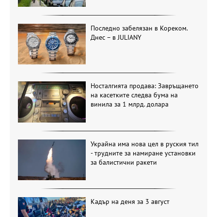
Последно забелязан в Кореком.
Днес – в JULIANY
Носталгията продава: Завръщането
на касетките следва бума на
винила за 1 млрд. долара
Украйна има нова цел в руския тил
- трудните за намиране установки
за балистични ракети
Кадър на деня за 3 август