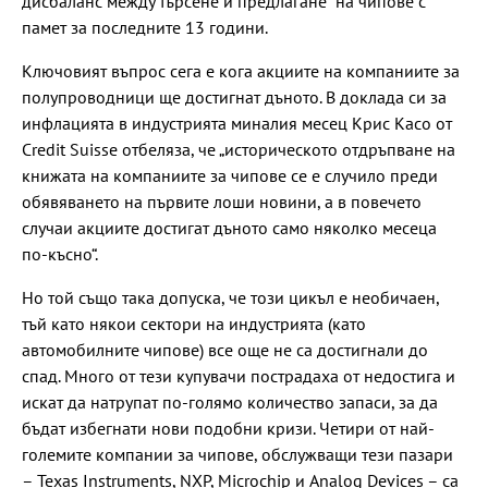
дисбаланс между търсене и предлагане“ на чипове с
памет за последните 13 години.
Ключовият въпрос сега е кога акциите на компаниите за
полупроводници ще достигнат дъното. В доклада си за
инфлацията в индустрията миналия месец Крис Касо от
Credit Suisse отбеляза, че „историческото отдръпване на
книжата на компаниите за чипове се е случило преди
обявяването на първите лоши новини, а в повечето
случаи акциите достигат дъното само няколко месеца
по-късно“.
Но той също така допуска, че този цикъл е необичаен,
тъй като някои сектори на индустрията (като
автомобилните чипове) все още не са достигнали до
спад. Много от тези купувачи пострадаха от недостига и
искат да натрупат по-голямо количество запаси, за да
бъдат избегнати нови подобни кризи. Четири от най-
големите компании за чипове, обслужващи тези пазари
– Texas Instruments, NXP, Microchip и Analog Devices – са