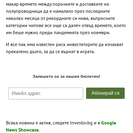
макар времето между поръчките и доставките на
полупроводници да е намаляло през последните
няколко месеца от рекордните си нива, въпросните
категории чипове все още са далеч отвъд времето, което
им беше нужно преди пандемията през ноември.
И все пак има известен риск инвеститорите да изчакват
прекалено дълго, за да се върнат в играта.
Всяка новина е актив, следете Investor.bg и в
Google
News Showcase
.