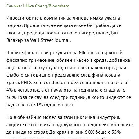
Снимка: I-Hwa Cheng/Bloomberg
Инвеститорите в компании за чипове имаха ужасна
година. Иронията е, че нещата може би трябва да се
влошат, преди да поемат отново нагоре, пише Дан
Галахър за Wall Street Journal.
Лошите финансови резултати на Micron за първото ѝ
фискално тримесечие, обявени късно в сряда, добавиха
още натиск върху групата, която е изправена пред най-
слабото си годишно представяне след финансовата
криза. PHLX Semiconductor Index се понижи с повече от
4% в четвъртък, а от началото на годината е спаднал с
36%. Това се случва след три години, в които индексът се
радваше на 51% годишен ръст.
Но в обичайния модел за тази циклична индустрия,
акциите се насочиха надолу много преди действителните
данни да го сторят. До края на юни SOX беше с 35%