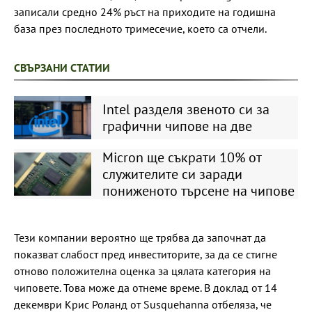
записали средно 24% ръст на приходите на годишна
база през последното тримесечие, което са отчели.
СВЪРЗАНИ СТАТИИ
Intel разделя звеното си за
графични чипове на две
Micron ще съкрати 10% от
служителите си заради
пониженото търсене на чипове
Тези компании вероятно ще трябва да започнат да
показват слабост пред инвеститорите, за да се стигне
отново положителна оценка за цялата категория на
чиповете. Това може да отнеме време. В доклад от 14
декември Крис Роланд от Susquehanna отбеляза, че