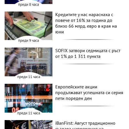
преди 8 часа
Кредитите у нас нараснаха с
повече от 16% за година до
близо 66 млрд. евро в края на
юни
преди 9 часа
SOFIX затвори седмицата с ръст
от 1% до 1 311 пункта
преди 11 часа
Европейските акции
продължават успешната си серия
пети пореден ден
преди 11 часа
iBanFirst: Август традиционно
създава напрежение на