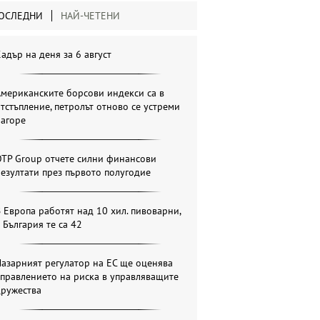
ОСЛЕДНИ
НАЙ-ЧЕТЕНИ
адър на деня за 6 август
мериканските борсови индекси са в
тстъпление, петролът отново се устреми
нагоре
OTP Group отчете силни финансови
езултати през първото полугодие
 Европа работят над 10 хил. пивоварни,
 България те са 42
азарният регулатор на ЕС ще оценява
правлението на риска в управляващите
дружества