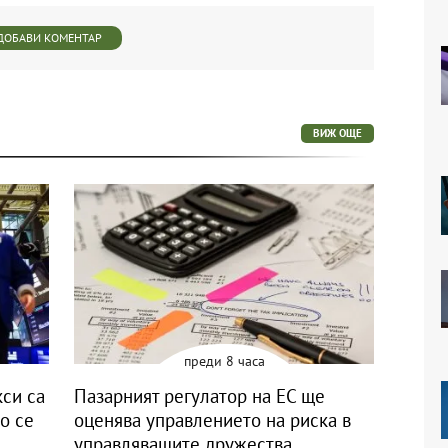
ДОБАВИ КОМЕНТАР
ВИЖ ОЩЕ
преди 8 часа
си са
Пазарният регулатор на ЕС ще
о се
оценява управлението на риска в
управляващите дружества