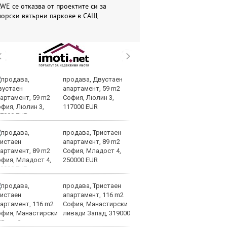
WE се отказва от проектите си за
морски вятърни паркове в САЩ
продава, Двустаен
Me
апартамент, 59 m2
пл
София, Люлин 3,
за
117000 EUR
на
продава, Тристаен
Ир
апартамент, 89 m2
на
София, Младост 4,
Из
250000 EUR
О
продава, Тристаен
Вс
апартамент, 116 m2
Ду
София, Манастирски
Съ
ливади Запад, 319000
UR