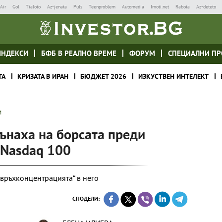
Air
Gol
Tialoto
Az-jenata
Puls
Teenproblem
Automedia
Imoti.net
Rabota
Az-deteto
ИНДЕКСИ
БФБ В РЕАЛНО ВРЕМЕ
ФОРУМ
СПЕЦИАЛНИ ПР
ТА
КРИЗАТА В ИРАН
БЮДЖЕТ 2026
ИЗКУСТВЕН ИНТЕЛЕКТ
И
ънаха на борсата преди
 Nasdaq 100
свръхконцентрацията“ в него
СПОДЕЛИ: