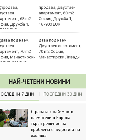
продава, Двустаен
Са
апартамент, 68 m2
м
София, Дружба 1,
г
167900 EUR
ху
дава под наем,
Sh
Двустаен апартамент,
Г
70 m2 София,
ко
Манастирски Ливади,
по
0 EUR
НАЙ-ЧЕТЕНИ НОВИНИ
ПОСЛЕДНИ 7 ДНИ
ПОСЛЕДНИ 30 ДНИ
Страната с най-много
наематели в Европа
търси решение на
проблема с недостига на
жилища