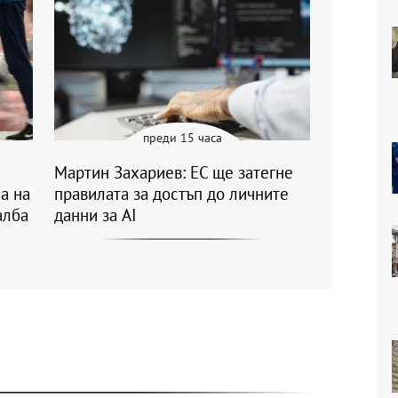
преди 15 часа
Мартин Захариев: ЕС ще затегне
а на
правилата за достъп до личните
алба
данни за AI