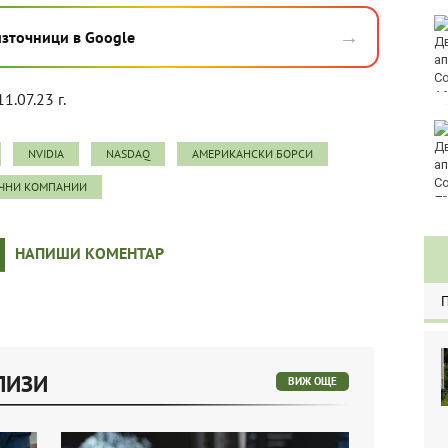
Златото стигна до
→
източници в Google
4295 долара за унция
1.07.23 г.
Във Варна наградиха
победителите в
NVIDIA
NASDAQ
АМЕРИКАНСКИ БОРСИ
Спартакиадата на ВМС
ИЧНИ КОМПАНИИ
80
НАПИШИ КОМЕНТАР
ЛИЗИ
ВИЖ ОЩЕ