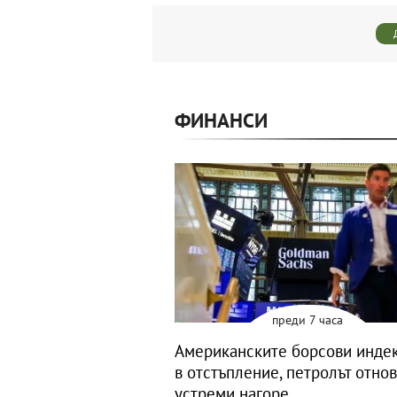
ФИНАНСИ
преди 7 часа
Американските борсови индек
в отстъпление, петролът отнов
устреми нагоре