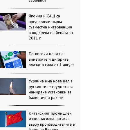
забележи
Япония и САЩ са
предприели първа
съвместна интервенция
в подкрепа на йената от
2011 г.
По-високи цени на
винетките и цигарите
влизат в сила от 1 август
Украйна има нова цел в
руския тил - трудните за
намиране установки за
балистични ракети
Китайският промишлен
износ засилва натиска
върху производителите в
Източна Европа