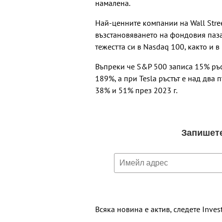
намалена.
Най-ценните компании на Wall Stre
възстановяването на фондовия паза
тежестта си в Nasdaq 100, както и 
Въпреки че S&P 500 записа 15% ръст
189%, а при Tesla ръстът е над два 
38% и 51% през 2023 г.
Всяка новина е актив, следете Inves