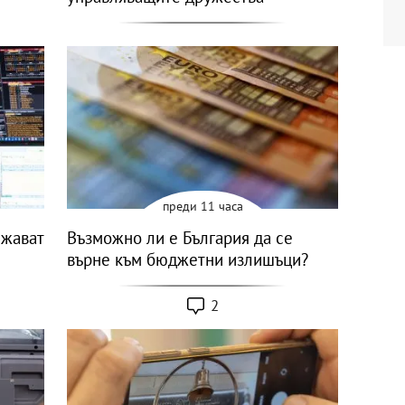
преди 11 часа
лжават
Възможно ли е България да се
върне към бюджетни излишъци?
2