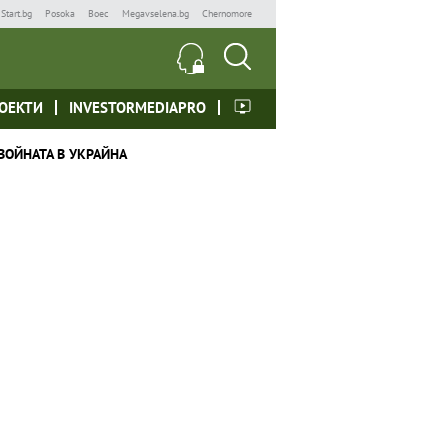
Start.bg
Posoka
Boec
Megavselena.bg
Chernomore
ОЕКТИ
INVESTORMEDIAPRO
ВОЙНАТА В УКРАЙНА