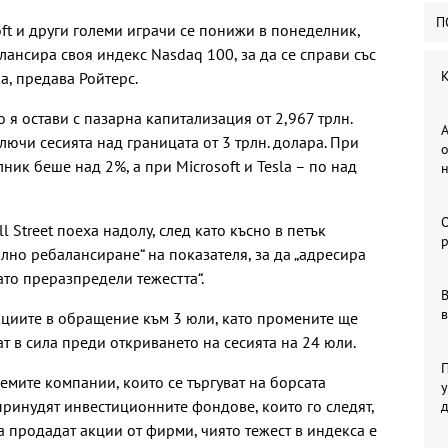
П
oft и други големи играчи се понижи в понеделник,
лансира своя индекс Nasdaq 100, за да се справи със
К
а, предава Ройтерс.
 я остави с пазарна капитализация от 2,967 трлн.
А
лючи сесията над границата от 3 трлн. долара. При
о
ник беше над 2%, а при Microsoft и Tesla – по над
 Street поеха надолу, след като късно в петък
р
лно ребалансиране“ на показателя, за да „адресира
ато преразпредели тежестта“.
В
в
кциите в обращение към 3 юли, като промените ще
т в сила преди откриването на сесията на 24 юли.
П
емите компании, които се търгуват на борсата
у
принудят инвестиционните фондове, които го следят,
а продадат акции от фирми, чиято тежест в индекса е