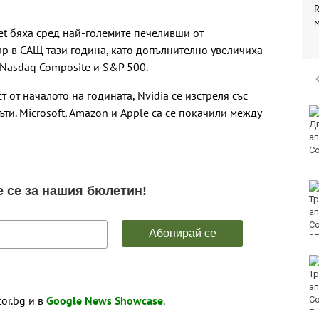
R
et бяха сред най-големите печеливши от
р в САЩ тази година, като допълнително увеличиха
в Nasdaq Composite и S&P 500.
 от началото на годината, Nvidia се изстреля със
пъти. Microsoft, Amazon и Apple са се покачили между
Винисиус Жуниор
преподписа с Реал
(Мадрид)
ЦСКА удари с 3:0
Макаби като гост
Тъжна вест! Почина
голямо име в
медицината
tor.bg и в
Google News Showcase
.
E