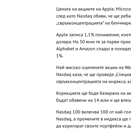
Цената на акциите на Apple, Micros
след като Nasdaq обяви, че ще реба
„свръхконцентрацията“ на бенчмарк
Apple записа 1,1% понижение, което
долара. На 30 юни тя за първи прик
Alphabet и Amazon спадът в понедел
1%.
Най-високо оценените акции на Wall
Nasdaq каза, че ще проведе „Специа
свръхконцентрацията на индекса, к
Корекцията ще бъде базирана на а
бъдат обявени на 14 юли и ще вляза
Nasdaq 100 включва 100 от най-гол
Nasdaq, а промените в индекса ще 
да коригират своите портфейли и д