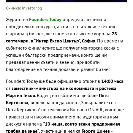
Снимка: Investor.bg
Журито на
Founders Today
определи шестимата
победители в конкурса, а кои са те и какъв е техният
стартиращ бизнес, ще стане ясно съвсем скоро на
28
септември, в "Интер Експо Център", София
. По време на
събитието финалистите ще получат менторска сесия с
успешни български предприемачи, които ще им
предадат ценни съвети и знания, придобити
благодарение на техния доказан и развит бизнес.
Founders Today ще бъде официално открит в
14:00 часа
от
заместник-министъра на икономиката и растежа
Мартин Гиков
. Водещ на събитието ще бъде
Петя
Кертикова,
водещ на предаването „Завърналите се с
Петя Кертикова“ по телевизия Bulgaria ON AIR, която ще
приветства и насочи вниманието на аудиторията към
дискусия на тема
"10 неща, които всеки предприемач
трябва да знае"
. Участници в нея са
Георги Цонев
-