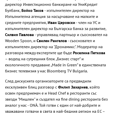
директор Инвестиционно банкиране на УниКредит
Булбанк,
Бойко Таков
- изпълнителен директор на
Изпълнителна агенция за насърчаване на малките и
средните предприятия,
Иван Церовски
- член на УС и
изпълнителен директор на Българска банка за развитие,
Силвия Павлова
- управляващ партньор и съосновател на
Wooden Spoon, и
Свилен Рангелов
- съосновател и
изпълнителен директор на "Дронамикс". Модератор на
разговора между експертите ще бъде
Роселина Петкова
– водещ на сутрешния блок „Бизнес старт“ и
екологичното предаване „Made in Green” в единствената
бизнес телевизия у нас Bloomberg TV Bulgaria.
След дискусията организаторите са предвидили
ексклузивен блиц разговор с
Филип Захариев
, който
освен предприемач е и Head Chef в ресторанти със
звезди "Мишлен" и създател на fine dining ресторанта без
аналог у нас - ONÀ. Той готви с един от най-добрите и
уважавани готвачи в света в най-бедния регион на ЕС –