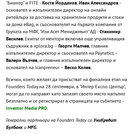
"Бианор" и FITЕ -
Коста Йорданов
,
Иван Александров
-
основател и изпълнителен директор на онлайн
ритейлъра за доставка на хранителни продукти и стоки
за дома eBag, и съоснователят на първата компания от
Групата на МФГ, "Изи Асет Мениджмънт" АД -
Станимир
Василев
. Екипът от ментори включва още управляващия
съдружник в xplora.bg –
Георги Малчев
, главния
изпълнителен директор и съосновател на Paynetics –
Валери Вълчев
, и главния изпълнителен директор и
основател на Icanpreneur –
Веско Колев
.
Всички, които желаят да присъстват на финалния етап на
Founders Today на 28 септември, в "Интер Експо Център",
могат да го направят като запазят своето място напълно
безплатно и се регистрират в страницата на събитието -
Investor Media PRO
.
Генерални партньори на Founders Today са
УниКредит
Булбанк
и
MFG
.