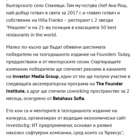
българското село Стакевци. Там му гостува chef Ана Рош,
най-добър готвач в света за 2017 г. и главен готвач и
собственик на Hiša Franko – ресторант с 2 звезди
"Мишлен" и на 21-ва позиция в класацията 50 best
restaurants in the world.
Малко по-късно ще бъдат обявени шестимата
победители на тазгодишното издание на Founders Today,
предшествани и от менторските сесии. Стартиращите
компании победители ще спечелят реклама в каналите
на
Investor Media Group
, един от тях ще получи участие в
следващата акселераторска програма на
The Founder
Institute
, а друг ще спечели coworking пространство за 2
месеца, осигурено от
Betahaus Sofia
.
Ето кои са и менторите в тазгодишното издание на
конкурса, организиран от водещия икономически сайт
Investor.bg: ИТ предприемачът, основал и развил
няколко софтуерни компании, сред които са "Арексус",