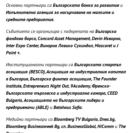
Основни партньори са
Българската банка за развитие
и
Изпълнителна агенция за насърчаване на малките и
средните предприятия
.
Събитието се организира с подкрепата на
Българска
фондова борса, Concord Asset Management, Devin Изворна,
Inter Expo Center, Винарна Ловико Сухиндол, Mascaret и J
Point +.
Институционални партньори са
Българската стартъп
асоциация (BESCO), Асоциация на индустриалния капитал
в България, Българска финтех асоциация, The Founder
Institute, Entrepreneurs Night Out, 9Academy, Френско-
българската търговска и индустриална камара, CEED
Bulgaria, Асоциацията на българските лидери и
предприемачи (ABLE)
и
Betahaus Sofia.
Медийни партньори са
Bloomberg TV Bulgaria, Dnes.bg,
Bloomberg Businessweek Bg, сп. BusinessGlobal, HiComm
и
The