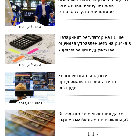
са в отстъпление, петролът
отново се устреми нагоре
преди 8 часа
Пазарният регулатор на ЕС ще
оценява управлението на риска в
управляващите дружества
преди 9 часа
Европейските индекси
продължават серията си от
рекорди
преди 11 часа
Възможно ли е България да се
върне към бюджетни излишъци?
2