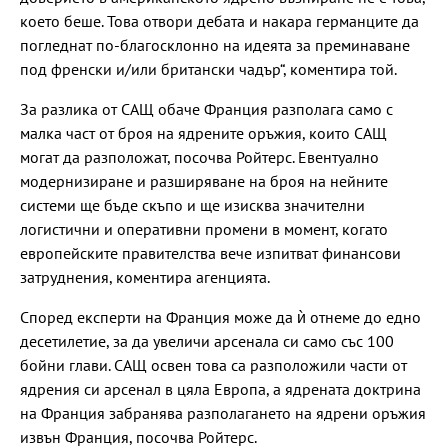
което беше. Това отвори дебата и накара германците да
погледнат по-благосклонно на идеята за преминаване
под френски и/или британски чадър“, коментира той.
За разлика от САЩ обаче Франция разполага само с
малка част от броя на ядрените оръжия, които САЩ
могат да разположат, посочва Ройтерс. Евентуално
модернизиране и разширяване на броя на нейните
системи ще бъде скъпо и ще изисква значителни
логистични и оперативни промени в момент, когато
европейските правителства вече изпитват финансови
затруднения, коментира агенцията.
Според експерти на Франция може да ѝ отнеме до едно
десетилетие, за да увеличи арсенала си само със 100
бойни глави. САЩ освен това са разположили части от
ядрения си арсенал в цяла Европа, а ядрената доктрина
на Франция забранява разполагането на ядрени оръжия
извън Франция, посочва Ройтерс.