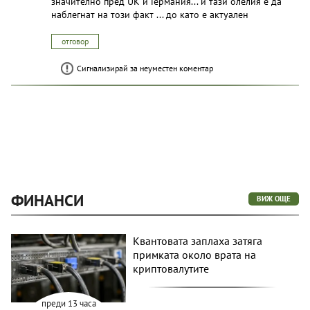
значително пред UK и Германия... и тази олелия е да
наблегнат на този факт ... до като е актуален
отговор
Сигнализирай за неуместен коментар
ФИНАНСИ
ВИЖ ОЩЕ
Квантовата заплаха затяга
примката около врата на
криптовалутите
преди 13 часа