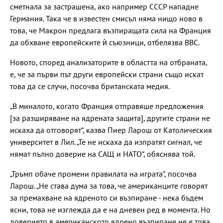
сметнала за застрашена, ако например СССР нападне
Германия. Така че в известен смисъл няма нищо ново в
това, че Макрон предлага възпиращата сила на Франция
да обхване европейските ѝ съюзници, отбелязва BBC.
Новото, според анализаторите в областта на отбраната,
е, че за първи път други европейски страни също искат
това да се случи, посочва британската медия.
„В миналото, когато Франция отправяше предложения
[за разширяване на ядрената защита], другите страни не
искаха да отговорят“, казва Пиер Ларош от Католическия
университет в Лил. „Те не искаха да изпратят сигнал, че
нямат пълно доверие на САЩ и НАТО“, обяснява той.
„Тръмп обаче промени правилата на играта“, посочва
Ларош. „Не става дума за това, че американците говорят
за премахване на ядреното си възпиране - нека бъдем
ясни, това не изглежда да е на дневен ред в момента. Но
доверието в американското ядрено възпиране не е това,