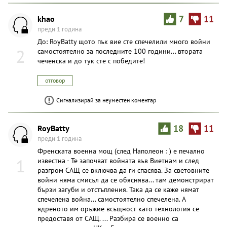
khao
7
11
преди 1 година
До: RoyBatty щото пък вие сте спечелили много войни
2
самостоятелно за последните 100 години... втората
чеченска и до тук сте с победите!
отговор
Сигнализирай за неуместен коментар
RoyBatty
18
11
преди 1 година
Френската военна мощ (след Наполеон : ) е печално
1
известна - Те започват войната във Виетнам и след
разгром САЩ се включва да ги спасява. За световните
войни няма смисъл да се обяснява... там демонстрират
бързи загуби и отстъпления. Така да се каже нямат
спечелена война... самостоятелно спечелена. А
ядреното им оръжие всъщност като технология се
предоставя от САЩ. ... Разбира се военно са