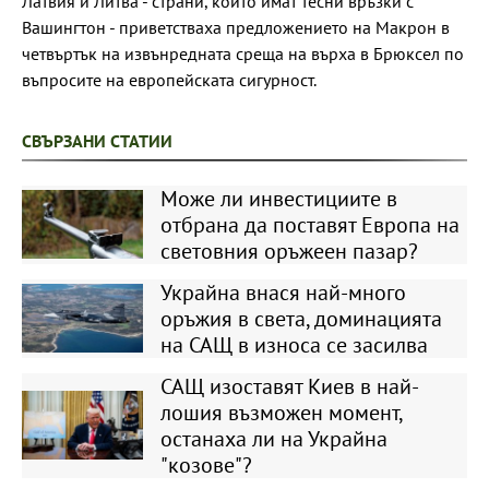
Латвия и Литва - страни, които имат тесни връзки с
Вашингтон - приветстваха предложението на Макрон в
четвъртък на извънредната среща на върха в Брюксел по
въпросите на европейската сигурност.
СВЪРЗАНИ СТАТИИ
Може ли инвестициите в
отбрана да поставят Европа на
световния оръжеен пазар?
Украйна внася най-много
оръжия в света, доминацията
на САЩ в износа се засилва
САЩ изоставят Киев в най-
лошия възможен момент,
останаха ли на Украйна
"козове"?