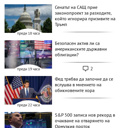
Сенатът на САЩ прие
законопроект за разходите,
който игнорира призивите на
Тръмп
преди 18 часа
Безопасен актив ли са
американските държавни
облигации?
2
преди 19 часа
Фед трябва да започне да се
вслушва в мнението на
обикновените хора
преди 22 часа
S&P 500 записа нов рекорд в
очакване на отварянето на
Ормузкия проток