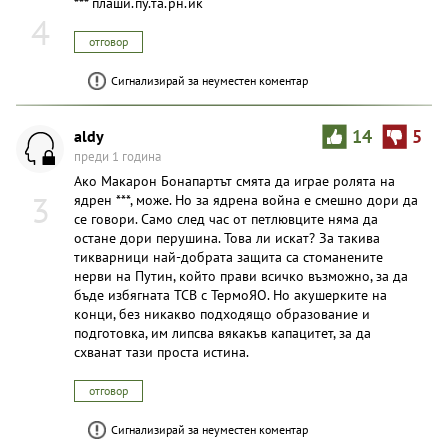
*** плаши.пу.та.рн.ик
4
отговор
Сигнализирай за неуместен коментар
aldy
14
5
преди 1 година
Ако Макарон Бонапартът смята да играе ролята на
3
ядрен ***, може. Но за ядрена война е смешно дори да
се говори. Само след час от петлювците няма да
остане дори перушина. Това ли искат? За такива
тикварници най-добрата защита са стоманените
нерви на Путин, който прави всичко възможно, за да
бъде избягната ТСВ с ТермоЯО. Но акушерките на
конци, без никакво подходящо образование и
подготовка, им липсва вякакъв капацитет, за да
схванат тази проста истина.
отговор
Сигнализирай за неуместен коментар