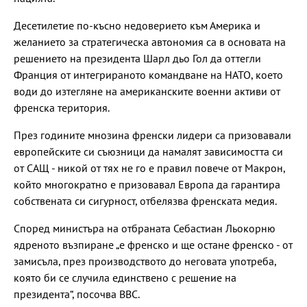
Десетилетие по-късно недоверието към Америка и
желанието за стратегическа автономия са в основата на
решението на президента Шарл дьо Гол да оттегли
Франция от интегрираното командване на НАТО, което
води до изтегляне на американските военни активи от
френска територия.
През годините мнозина френски лидери са призовавали
европейските си съюзници да намалят зависимостта си
от САЩ - никой от тях не го е правил повече от Макрон,
който многократно е призовавал Европа да гарантира
собствената си сигурност, отбелязва френската медия.
Според министъра на отбраната Себастиан Льокорню
ядреното възпиране „е френско и ще остане френско - от
замисъла, през производството до неговата употреба,
която би се случила единствено с решение на
президента“, посочва BBC.