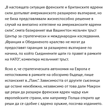
„В настоящата ситуация френските и британските ядрени
сили допълват американското разширено възпиране, но
не биха представлявали жизнеспособно решение в
случай на внезапно изтегляне на американските ядрени
сили“, смята базираният във Вашингтон мозъчен тръст
Център за стратегически и международни изследвания.
„Франция и Обединеното кралство не могат да
предоставят гаранция за разширено възпиране по
начина, по който Съединените щати го правят в рамките
на НАТО“, коментира мозъчният тръст.
Ясно е, че стратегическата автономия на Европа е
непостижима в рамките на обозримо бъдеще, пише
испанският в. „Паис“. Зависимостта от другите съюзници
ще остане неизбежна, независимо от това дали Макрон
ще реши да разшири френския ядрен чадър към
европейските страни, или например Полша открито ще
реши да се сдобие с ядрено оръжие, посочва изданието.