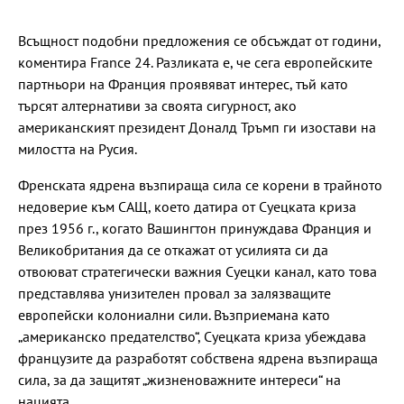
Всъщност подобни предложения се обсъждат от години,
коментира France 24. Разликата е, че сега европейските
партньори на Франция проявяват интерес, тъй като
търсят алтернативи за своята сигурност, ако
американският президент Доналд Тръмп ги изостави на
милостта на Русия.
Френската ядрена възпираща сила се корени в трайното
недоверие към САЩ, което датира от Суецката криза
през 1956 г., когато Вашингтон принуждава Франция и
Великобритания да се откажат от усилията си да
отвоюват стратегически важния Суецки канал, като това
представлява унизителен провал за залязващите
европейски колониални сили. Възприемана като
„американско предателство“, Суецката криза убеждава
французите да разработят собствена ядрена възпираща
сила, за да защитят „жизненоважните интереси“ на
нацията.