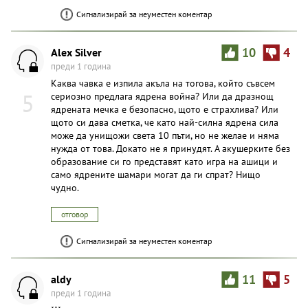
Сигнализирай за неуместен коментар
Alex Silver
10
4
преди 1 година
Каква чавка е изпила акъла на тогова, който съвсем
5
сериозно предлага ядрена война? Или да дразнощ
ядрената мечка е безопасно, щото е страхлива? Или
щото си дава сметка, че като най-силна ядрена сила
може да унищожи света 10 пъти, но не желае и няма
нужда от това. Докато не я принудят. А акушерките без
образование си го представят като игра на ашици и
само ядрените шамари могат да ги спрат? Нищо
чудно.
отговор
Сигнализирай за неуместен коментар
aldy
11
5
преди 1 година