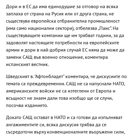
Дори и в ЕС да има единодушие за отговор на всяка
заплаха от страна на Русия или от друга страна, не
съществува европейска отбранителна промишленост
(има само национални сектори), отбелязва „Паис“. На
съществуващите компании ще им трябват години, за да
задоволят настоящите потребности на европейските
армии и дори в най-добрия случай ЕС няма да може да
замени САЩ във военно отношение, коментира
испанският вестник.
Шведският в. "Афтонбладет" коментира, че дискусиите по
темата са преждевременни. САЩ не са напуснали НАТО,
американските войски не са изтеглени от Европа и
всъщност не знаем дали това изобщо ще се случи,
посочва изданието.
Докато САЩ остават в НАТО и са готови да изпълняват
ангажиментите си, всяка дискусия трябва да се
съсредоточи върху конвенционалните въоръжени сили,