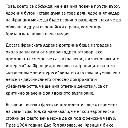
Това, което се обсъжда, не е да има повече пръсти върху
ядрения бутон - става дума за това дали ядреният чадър
на Франция може да бъде изрично разширен, така че да
обхване и други европейски страни, коментира
британската обществена медия.
Досега френската ядрена доктрина беше изградена
около заплахата от масиран ядрен отговор, ако
президентът сметне, че са застрашени „жизненоважните
интереси“ на Франция, пояснява тя. Границите на тези
„жизненоважни интереси“ винаги са оставали умишлено
неясни - двусмислието относно доктрината и
убедителността, че ще има ответни действия, са от
критично значение за ядреното възпиране.
Всъщност всички френски президенти, още от времето
на самия Дьо Гол, са намеквали, че някои европейски
страни де факто вече може да са под френския чадър.
През 1964 година Дьо Гол заявява, че Франция би се