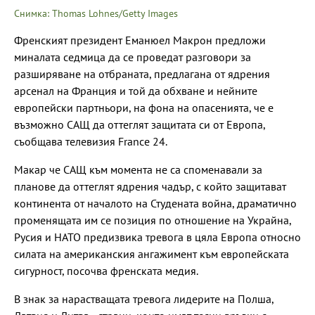
Снимка: Thomas Lohnes/Getty Images
Френският президент Еманюел Макрон предложи
миналата седмица да се проведат разговори за
разширяване на отбраната, предлагана от ядрения
арсенал на Франция и той да обхване и нейните
европейски партньори, на фона на опасенията, че е
възможно САЩ да оттеглят защитата си от Европа,
съобщава телевизия France 24.
Макар че САЩ към момента не са споменавали за
планове да оттеглят ядрения чадър, с който защитават
континента от началото на Студената война, драматично
променящата им се позиция по отношение на Украйна,
Русия и НАТО предизвика тревога в цяла Европа относно
силата на американския ангажимент към европейската
сигурност, посочва френската медия.
В знак за нарастващата тревога лидерите на Полша,