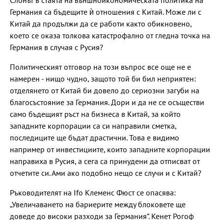
Слонът в стаята на външноикономическата политика на
Германия са бъдещите ѝ отношения с Китай. Може ли с
Китай да продължи да се работи както обикновено,
което се оказа толкова катастрофално от гледна точка на
Германия в случая с Русия?
Политическият отговор на този въпрос все още не е
намерен - нищо чудно, защото той би бил неприятен:
отделянето от Китай би довело до сериозни загуби на
благосъстояние за Германия. Дори и да не се осъществи
само бъдещият ръст на бизнеса в Китай, за който
западните корпорации са си направили сметка,
последиците ще бъдат драстични. Това е видимо
например от инвестициите, които западните корпорации
направиха в Русия, а сега са принудени да отписват от
отчетите си. Ами ако подобно нещо се случи и с Китай?
Ръководителят на Ifo Клеменс Фюст се опасява:
„Увеличаването на бариерите между блоковете ще
доведе до високи разходи за Германия“. Кенет Рогоф