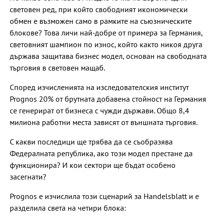
световен ред, при който свободният икономически
обмен е възможен само в рамките на съюзническите
блокове? Това личи най-добре от примера за Германия,
световният шампион по износ, който както никоя друга
държава защитава бизнес модел, основан на свободната
търговия в световен мащаб.
Според изчисленията на изследователския институт
Prognos 20% от брутната добавена стойност на Германия
се генерират от бизнеса с чужди държави. Общо 8,4
милиона работни места зависят от външната търговия.
С какви последици ще трябва да се съобразява
Федералната република, ако този модел престане да
функционира? И кои сектори ще бъдат особено
засегнати?
Prognos е изчислила този сценарий за Handelsblatt и е
разделила света на четири блока: