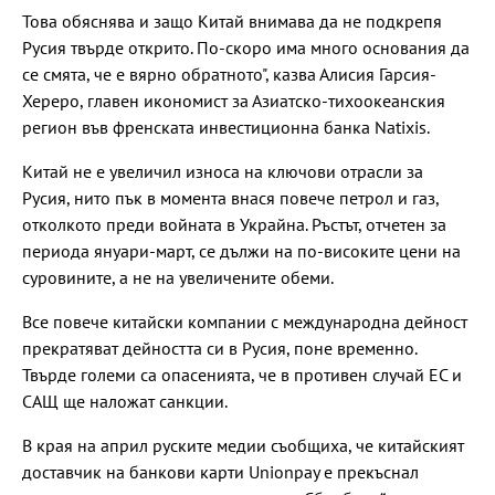
Това обяснява и защо Китай внимава да не подкрепя
Русия твърде открито. По-скоро има много основания да
се смята, че е вярно обратното", казва Алисия Гарсия-
Хереро, главен икономист за Азиатско-тихоокеанския
регион във френската инвестиционна банка Natixis.
Китай не е увеличил износа на ключови отрасли за
Русия, нито пък в момента внася повече петрол и газ,
отколкото преди войната в Украйна. Ръстът, отчетен за
периода януари-март, се дължи на по-високите цени на
суровините, а не на увеличените обеми.
Все повече китайски компании с международна дейност
прекратяват дейността си в Русия, поне временно.
Твърде големи са опасенията, че в противен случай ЕС и
САЩ ще наложат санкции.
В края на април руските медии съобщиха, че китайският
доставчик на банкови карти Unionpay е прекъснал