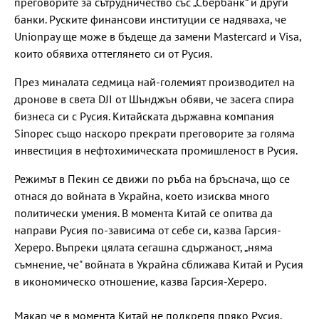
преговорите за сътрудничество със „Сбербанк“ и други
банки. Руските финансови институции се надяваха, че
Unionpay ще може в бъдеще да замени Mastercard и Visa,
които обявиха оттеглянето си от Русия.
През миналата седмица най-големият производител на
дронове в света DJI от Шънджън обяви, че засега спира
бизнеса си с Русия. Китайската държавна компания
Sinopec също наскоро прекрати преговорите за голяма
инвестиция в нефтохимическата промишленост в Русия.
Режимът в Пекин се движи по ръба на бръснача, що се
отнася до войната в Украйна, което изисква много
политически умения. В момента Китай се опитва да
направи Русия по-зависима от себе си, казва Гарсия-
Хереро. Въпреки цялата сегашна сдържаност, „няма
съмнение, че" войната в Украйна сближава Китай и Русия
в икономическо отношение, казва Гарсия-Хереро.
Макар че в момента Китай не подкрепя пряко Русия,