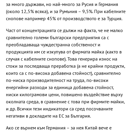
за много държави, но най-много за Русия и Германия
(около 12,5% всяка), и за Румъния – 9,5%. При кабелните
снопове например 45% от производството е за Турция.
Част от концентрацията се дължи на факта, че не малко
сравнително големи български предприятия са с
преобладаваща чуждестранна собственост и
продукцията им се изкупува от фирмата майка (както в
случая с кабелните снопове). Това генерира износ на
стоки за последваща преработка (а не крайни продукти,
които са с по-висока добавена стойност), сравнително
по-ниска производителност на труда, по-високи
енергийни разходи за единица добавена стойност,
ниски килограмови цени, повишено въздействие върху
околната среда, в сравнение с това при фирмите-майки,
и др. Всички тези индикатори са сред посочваните
негативи в докладите на ЕС за България.
Ако се върнем към Германия – за нея Китай вече е