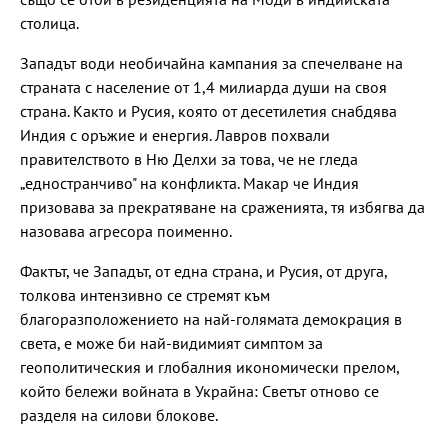
столица.
Западът води необичайна кампания за спечелване на
страната с население от 1,4 милиарда души на своя
страна. Както и Русия, която от десетилетия снабдява
Индия с оръжие и енергия. Лавров похвали
правителството в Ню Делхи за това, че не гледа
„едностранчиво" на конфликта. Макар че Индия
призовава за прекратяване на сраженията, тя избягва да
назовава агресора поименно.
Фактът, че Западът, от една страна, и Русия, от друга,
толкова интензивно се стремят към
благоразположението на най-голямата демокрация в
света, е може би най-видимият симптом за
геополитическия и глобалния икономически прелом,
който бележи войната в Украйна: Светът отново се
разделя на силови блокове.