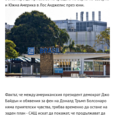
и Южна Америка в Лос Анджелис през юни.
Фактът, че между американския президент демократ Джо
Байдън и обявения за фен на Доналд Тръмп Болсонаро
няма приятелски чувства, трябва временно да остане на
заден план - САЩ искат да покажат, че продължават да