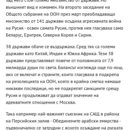
зад него стои голямо мнозинство от държави. Но
външният вид е измамен. На второто заседание на
Общото събрание на ООН през март преобладаващо
мнозинство от 141 държави осъдиха агресивната война
на Русия - освен самата Русия, против нея гласуваха само
Беларус, Еритрея, Северна Корея и Сирия.
38 държави обаче се въздържаха. Сред тях са големи
държави като Китай, Индия и Южна Африка. Тези 38
държави представляват повече от половината от 7,9
милиарда души по света. Балансът изглежда още по-лош,
ако се включат и страните, които гласуваха в подкрепа
на резолюцията на ООН, която в крайна сметка нямаше
никакви последици, но не подкрепят санкциите срещу
Русия и продължават да отдават значение на
адекватните отношения с Москва.
Така например най-важният съюзник на САЩ в района
на Персийския залив - Обединените арабски емирства -
първоначално се затрудни с ясното осъждане на руската