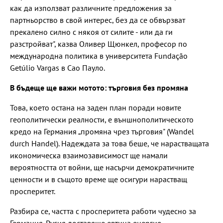
как да използват различните предложения за
партньорство в свой интерес, без да се обвързват
прекалено силно с някоя от силите - или да ги
разстройват", казва Оливер Щюнкел, професор по
международна политика в университета Fundação
Getúlio Vargas в Сао Пауло.
В бъдеще ще важи мотото: търговия без промяна
Това, което остана на заден план поради новите
геополитически реалности, е външнополитическото
кредо на Германия „промяна чрез търговия" (Wandel
durch Handel). Надеждата за това беше, че нарастващата
икономическа взаимозависимост ще намали
вероятността от войни, ще насърчи демократичните
ценности и в същото време ще осигури нарастващ
просперитет.
Разбира се, частта с просперитета работи чудесно за