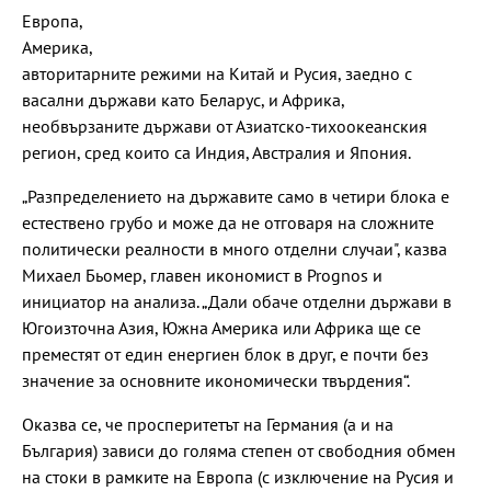
Европа,
Америка,
авторитарните режими на Китай и Русия, заедно с
васални държави като Беларус, и Африка,
необвързаните държави от Азиaтско-тихоокеанския
регион, сред които са Индия, Австралия и Япония.
„Разпределението на държавите само в четири блока е
естествено грубо и може да не отговаря на сложните
политически реалности в много отделни случаи", казва
Михаел Бьомер, главен икономист в Prognos и
инициатор на анализа. „Дали обаче отделни държави в
Югоизточна Азия, Южна Америка или Африка ще се
преместят от един енергиен блок в друг, е почти без
значение за основните икономически твърдения“.
Оказва се, че просперитетът на Германия (а и на
България) зависи до голяма степен от свободния обмен
на стоки в рамките на Европа (с изключение на Русия и