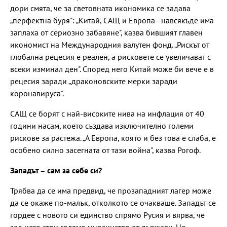
дори смята, че за световната икономика се задава
„перфектна буря": „Китай, САЩ и Европа - навсякъде има
заплаха от сериозно забавяне", казва бившият главен
икономист на Международния валутен фонд. „Рискът от
глобална рецесия е реален, а рисковете се увеличават с
всеки изминал ден". Според него Китай може би вече е в
рецесия заради „драконовските мерки заради
коронавируса".
САЩ се борят с най-високите нива на инфлация от 40
години насам, което създава изключително големи
рискове за растежа. „А Европа, която и без това е слаба, е
особено силно засегната от тази война", казва Рогоф.
Западът – сам за себе си?
Трябва да се има предвид, че прозападният лагер може
да се окаже по-малък, отколкото се очакваше. Западът се
гордее с новото си единство спрямо Русия и вярва, че