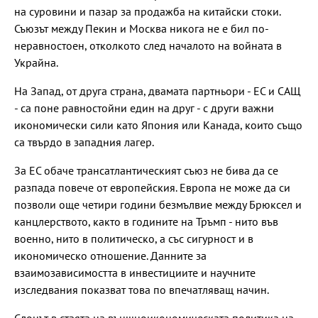
на суровини и пазар за продажба на китайски стоки.
Съюзът между Пекин и Москва никога не е бил по-
неравностоен, отколкото след началото на войната в
Украйна.
На Запад, от друга страна, двамата партньори - ЕС и САЩ
- са поне равностойни един на друг - с други важни
икономически сили като Япония или Канада, които също
са твърдо в западния лагер.
За ЕС обаче трансатлантическият съюз не бива да се
разпада повече от европейския. Европа не може да си
позволи още четири години безмълвие между Брюксел и
канцлерството, както в годините на Тръмп - нито във
военно, нито в политическо, а със сигурност и в
икономическо отношение. Данните за
взаимозависимостта в инвестициите и научните
изследвания показват това по впечатляващ начин.