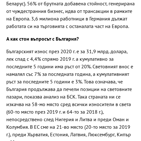
Беларус). 56% от брутната добавена стойност, генерирана
от чуждестранния бизнес, идва от трансакции в рамките
на Европа. 3,6 милиона работници в Германия дължат
работата си на търговията с останалата част на Европа.
А как стои въпросът с България?
Българският износ през 2020 г. e за 31,9 млрд. долара,
лек спад с 4,4% спрямо 2019 г. а кумулативно за
последните 5 години има ръст от 20%. Световният внос е
намалял със 7% за последната година, а кумулативният
ръст за последните 5 години е 3%. Това означава, че
България продължава да печели позиции на световните
пазари, показва анализ на БСК. Така страната ни се
изкачва на 58-мо място сред всички износители в света
(60-то място през 2019 г. и 64-то за 2018 г.),
непосредствено след Нигерия и Литва и преди Оман и
Колумбия. В ЕС сме на 21-во място (20-то място за 2019
г.), преди Хърватия, Естония, Латвия, Люксембург, Кипър