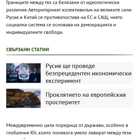
Границите между тях са белязани от идеологически
различия. Авторитарният колективизъм на великите сили
Русия и Китай се противопоставя на ЕС и САЩ, чиято
социална система се основава на демокрацията и
индивидуалните свободи.
СВЪРЗАНИ СТАТИИ
Русия ще проведе
безпрецедентен икономически
експеримент
Проклятието на европейския
просперитет
Междувременно цяла поредица от държави, особено в
глобалния Юг, които понякога умело лавират между тези