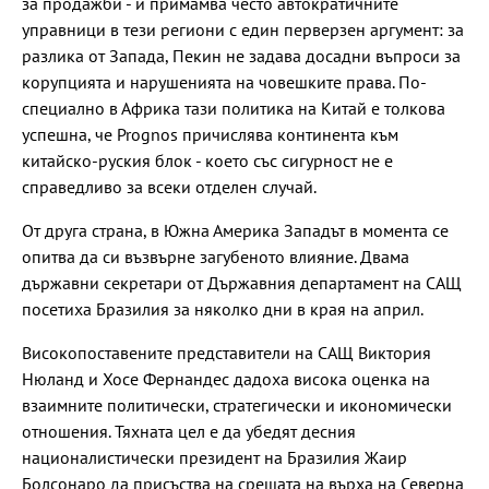
за продажби - и примамва често автократичните
управници в тези региони с един перверзен аргумент: за
разлика от Запада, Пекин не задава досадни въпроси за
корупцията и нарушенията на човешките права. По-
специално в Африка тази политика на Китай е толкова
успешна, че Prognos причислява континента към
китайско-руския блок - което със сигурност не е
справедливо за всеки отделен случай.
От друга страна, в Южна Америка Западът в момента се
опитва да си възвърне загубеното влияние. Двама
държавни секретари от Държавния департамент на САЩ
посетиха Бразилия за няколко дни в края на април.
Високопоставените представители на САЩ Виктория
Нюланд и Хосе Фернандес дадоха висока оценка на
взаимните политически, стратегически и икономически
отношения. Тяхната цел е да убедят десния
националистически президент на Бразилия Жаир
Болсонаро да присъства на срещата на върха на Северна