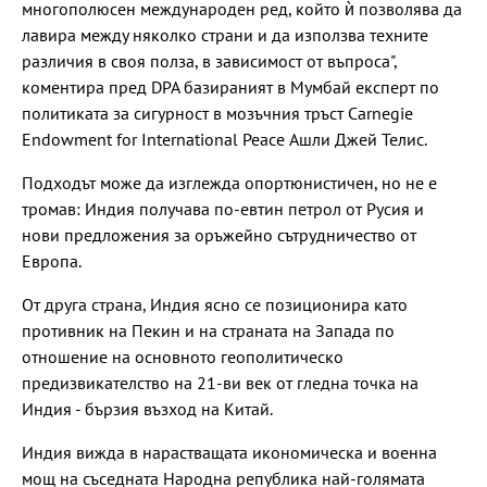
многополюсен международен ред, който ѝ позволява да
лавира между няколко страни и да използва техните
различия в своя полза, в зависимост от въпроса",
коментира пред DPA базираният в Мумбай експерт по
политиката за сигурност в мозъчния тръст Carnegie
Endowment for International Peace Ашли Джей Телис.
Подходът може да изглежда опортюнистичен, но не е
тромав: Индия получава по-евтин петрол от Русия и
нови предложения за оръжейно сътрудничество от
Европа.
От друга страна, Индия ясно се позиционира като
противник на Пекин и на страната на Запада по
отношение на основното геополитическо
предизвикателство на 21-ви век от гледна точка на
Индия - бързия възход на Китай.
Индия вижда в нарастващата икономическа и военна
мощ на съседната Народна република най-голямата