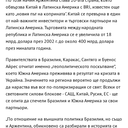
По този начин Аржентина става 20-ата страна, която
обвързва Китай в Латинска Америка с BRI, известен още
като „новия път на коприната". Китай се превърна в един
от най-важните инвеститори и търговски партньори на
Латинска Америка. Търговията между народната
република и Латинска Америка се е увеличила от 18
млрд. долара през 2002 г. до около 400 млрд. долара
през миналата година.
Правителствата в Бразилия, Каракас, Сантяго и Буенос
Айрес отчитат именно „геополитическото поскъпване“,
което Южна Америка преживява в резултат на кризата в
Украйна. Значението на региона вероятно ще продължи
да нараства във все по-поляризиращия се свят: Всеки от
световните силови блокове - САЩ, Китай, Русия, ЕС - ще
се опита да спечели Бразилия и Южна Америка за свои
партньори.
„По отношение на външната политика Бразилия, но също
и Аржентина, обикновено са разбирали в историята си