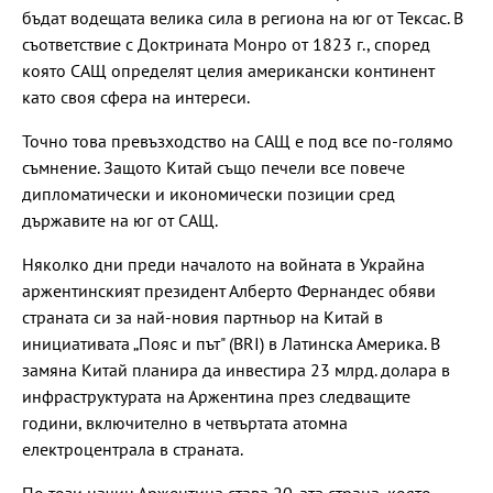
бъдат водещата велика сила в региона на юг от Тексас. В
съответствие с Доктрината Монро от 1823 г., според
която САЩ определят целия американски континент
като своя сфера на интереси.
Точно това превъзходство на САЩ е под все по-голямо
съмнение. Защото Китай също печели все повече
дипломатически и икономически позиции сред
държавите на юг от САЩ.
Няколко дни преди началото на войната в Украйна
аржентинският президент Алберто Фернандес обяви
страната си за най-новия партньор на Китай в
инициативата „Пояс и път" (BRI) в Латинска Америка. В
замяна Китай планира да инвестира 23 млрд. долара в
инфраструктурата на Аржентина през следващите
години, включително в четвъртата атомна
електроцентрала в страната.