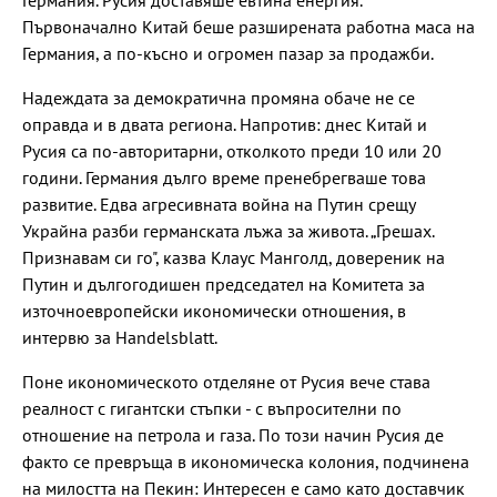
Германия. Русия доставяше евтина енергия.
Първоначално Китай беше разширената работна маса на
Германия, а по-късно и огромен пазар за продажби.
Надеждата за демократична промяна обаче не се
оправда и в двата региона. Напротив: днес Китай и
Русия са по-авторитарни, отколкото преди 10 или 20
години. Германия дълго време пренебрегваше това
развитие. Едва агресивната война на Путин срещу
Украйна разби германската лъжа за живота. „Грешах.
Признавам си го", казва Клаус Манголд, довереник на
Путин и дългогодишен председател на Комитета за
източноевропейски икономически отношения, в
интервю за Handelsblatt.
Поне икономическото отделяне от Русия вече става
реалност с гигантски стъпки - с въпросителни по
отношение на петрола и газа. По този начин Русия де
факто се превръща в икономическа колония, подчинена
на милостта на Пекин: Интересен е само като доставчик