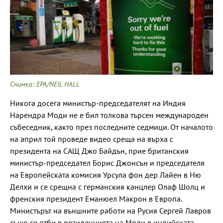
Снимка: EPA/NEIL HALL
Никога досега министър-председателят на Индия
Нарендра Моди не е бил толкова търсен международен
събеседник, както през последните седмици. От началото
на април той проведе видео среща на върха с
президента на САЩ Джо Байдън, прие британския
министър-председател Борис Джонсън и председателя
на Европейската комисия Урсула фон дер Лайен в Ню
Делхи и се срещна с германския канцлер Олаф Шолц и
френския президент Еманюел Макрон в Европа.
Министърът на външните работи на Русия Сергей Лавров
също се отби в резиденцията на Моди в индийската