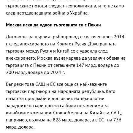
търговските потоци следват геополитиката, и то не само
след неотдавнашната война в Украйна.
Москва иска да удвои търговията си с Пекин
Договорът за първия тръбопровод е сключен през 2014
г. след анексирането на Крим от Русия. Двустранната
търговия между Русия и Китай се е удвоила след
анексирането. Москва възнамерява да увеличи обема на
търговията с Пекин от сегашните 147 млрд. долара до
200 млрд. долара до 2024 г.
Въпреки това САЩ и ЕС все още са най-важните
търговски партньори на Народната република. Като
пазар за продажби и доставчик на технологии
западните пазари досега са били незаменими за
китайските компании. Стокообменът на Китай със САЩ,
например, възлиза на 828 млрд. долара, а с ЕС - на 756
млрд. долара.