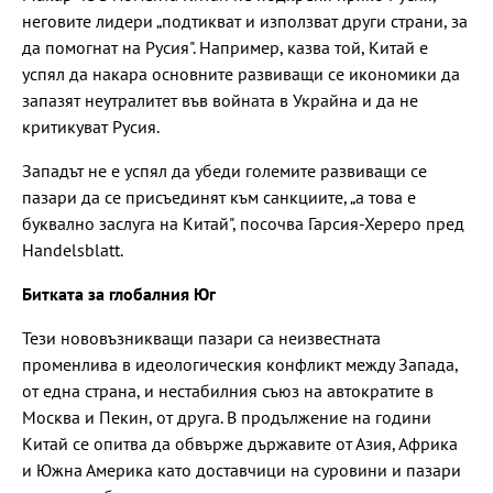
неговите лидери „подтикват и използват други страни, за
да помогнат на Русия". Например, казва той, Китай е
успял да накара основните развиващи се икономики да
запазят неутралитет във войната в Украйна и да не
критикуват Русия.
Западът не е успял да убеди големите развиващи се
пазари да се присъединят към санкциите, „а това е
буквално заслуга на Китай", посочва Гарсия-Хереро пред
Handelsblatt.
Битката за глобалния Юг
Тези нововъзникващи пазари са неизвестната
променлива в идеологическия конфликт между Запада,
от една страна, и нестабилния съюз на автократите в
Москва и Пекин, от друга. В продължение на години
Китай се опитва да обвърже държавите от Азия, Африка
и Южна Америка като доставчици на суровини и пазари