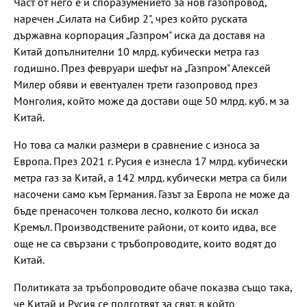
Част от него е и споразумението за нов газопровод,
наречен „Силата на Сибир 2", чрез който руската
държавна корпорация „Газпром" иска да доставя на
Китай допълнителни 10 млрд. кубически метра газ
годишно. През февруари шефът на „Газпром" Алексей
Милер обяви и евентуален трети газопровод през
Монголия, който може да достави още 50 млрд. куб. м за
Китай.
Но това са малки размери в сравнение с износа за
Европа. През 2021 г. Русия е изнесла 17 млрд. кубически
метра газ за Китай, а 142 млрд. кубически метра са били
насочени само към Германия. Газът за Европа не може да
бъде пренасочен толкова лесно, колкото би искал
Кремъл. Производствените райони, от които идва, все
още не са свързани с тръбопроводите, които водят до
Китай.
Политиката за тръбопроводите обаче показва също така,
че Китай и Русия се подготвят за свят, в който