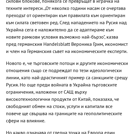
силови блокове, понякога се превръщат в играчка на
техните интереси. „От няколко години насам се очертава
преходът от ориентиран към правилата към ориентиран
към силата световен ред. След нападението на Русия над
Украйна сега е наложително да се адаптираме към
новите рамкови условия възможно най-бързо", казва
пред германския Handelsblatt Вероника Грим, икономист
и член на Германския съвет на икономическите експерти.
Новото е, че търговските потоци и другите икономически
отношения също се подреждат по тези идеологически
линии, като най-драстичният пример са санкциите срещу
Русия. Но още преди войната в Украйна търговските
ограничения, наложени от САЩ върху
високотехнологични продукти от Китай, показаха, че
свободният обмен на стоки, услуги и капитали все
повече ще свършва на границите на геополитическите
сфери на влияние.
Но какво означава от гледна точка на Европа един