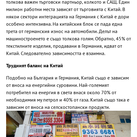
толкова важен търговски партньор, колкото и САЩ. Един
милион работни места зависят от търговията с Китай. В
някои сектори интеграцията на Германия с Китай е дори
особено интензивна. На китайския блок се пада една
трета от германския износ на автомобили. Делът на
машиностроенето е също толкова голям. Обратно, 45% от
текстилните изделия, продавани в Германия, идват от
Китай. Следователно зависимостта е взаимна.
Трудният баланс на Китай
Подобно на България и Германия, Китай също е зависим
от вноса на енергийни суровини. Най-големият
потребител на енергия в света внася около 70% от
необходимия му петрол и 40% от газа. Китай също така е
зависим от вноса на селскостопански продукти.