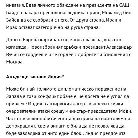
инвазия. Едва личното обаждане на президента на САЩ
Байдън накара престолонаследника принц Мохамед бин
Зайед да се съобрази с него. От друга страна, Иран и
Ирак остават категорично на руска страна.
Дори в Европа картината не е толкова ясна, колкото
изглежда. Новоизбраният сръбски президент Александър
Вучич се гордееше и се гордее с добрите си отношения с
Москва.
А къде ще застане Индия?
Може би най-голямото дипломатическо поражение на
Запада в този конфликт обаче е, че досега не е успял да
привлече Индия в антируския лагер - въпреки всички
очарователни атаки срещу министър-председателя Моди.
Част от външнополитическата доктрина на най-голямата
демокрация в света винаги е била да не позволява да
бъде завладяна от нито един блок. „Индия предпочита