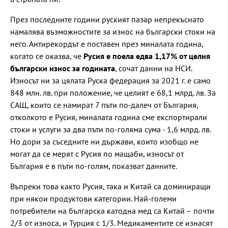
През последните години руският пазар непрекъснато
намалява възможностите за износ на български стоки на
него. Антирекордът е поставен през миналата година,
когато се оказва, че
Русия е поела едва 1,17% от целия
български износ за годината
, сочат данни на НСИ.
Износът ни за цялата Руска федерация за 2021 г. е само
848 млн. лв. при положение, че целият е 68,1 млрд. лв. За
САЩ, които се намират 7 пъти по-далеч от България,
отколкото е Русия, миналата година сме експортирали
стоки и услуги за два пъти по-голяма сума - 1,6 млрд. лв.
Но дори за съседните ни държави, които изобщо не
могат да се мерят с Русия по мащаби, износът от
България е в пъти по-голям, показват данните.
Въпреки това както Русия, така и Китай са доминиращи
при някои продуктови категории. Най-големи
потребители на българска катодна мед са Китай – почти
2/3 от износа, и Турция с 1/3. Медикаментите се изнасят