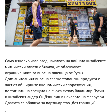
Само няколко часа след началото на войната китайските
митнически власти обявиха, че облекчават
ограниченията за внос на пшеница от Русия.
Допълнителният внос на селскостопански продукти е
част от обширните икономически споразумения,
постигнати на срещата на върха между Владимир Путин
и китайския лидер Си Дзинпин в началото на февруари.
Двамата се обявиха за партньорство „без граници".