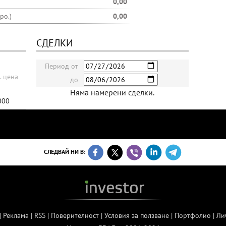
0,00
ро.)
0,00
СДЕЛКИ
Период от
. цена
до
Няма намерени сделки.
000
СЛЕДВАЙ НИ В:
|
Реклама
|
RSS
|
Поверителност
|
Условия за ползване
|
Портфолио
|
Ли