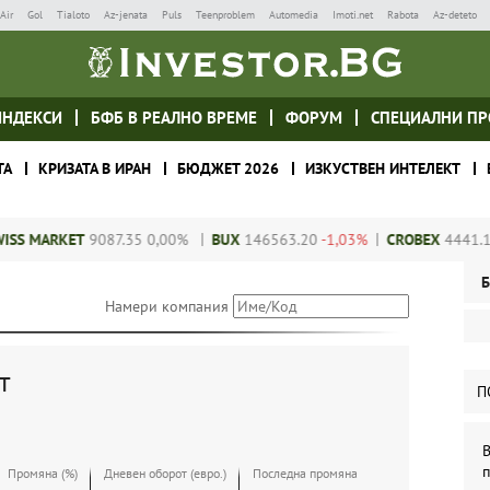
Air
Gol
Tialoto
Az-jenata
Puls
Teenproblem
Automedia
Imoti.net
Rabota
Az-deteto
ИНДЕКСИ
БФБ В РЕАЛНО ВРЕМЕ
ФОРУМ
СПЕЦИАЛНИ ПР
ТА
КРИЗАТА В ИРАН
БЮДЖЕТ 2026
ИЗКУСТВЕН ИНТЕЛЕКТ
 MARKET
9087.35
0,00%
BUX
146563.20
-1,03%
CROBEX
4441.16
0
Б
Намери компания
т
П
В
Промяна (%)
Дневен оборот (евро.)
Последна промяна