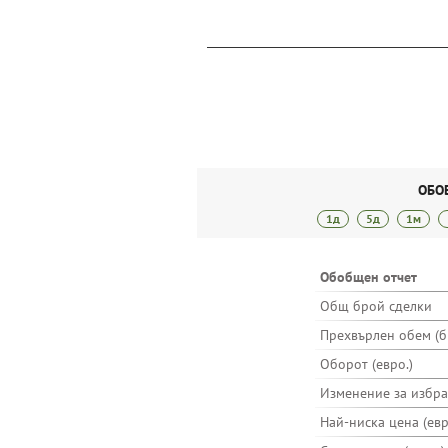
ОБО
1д
5д
1м
Обобщен отчет
Общ брой сделки
Прехвърлен обем (бр
Оборот (евро.)
Изменение за избр
Най-ниска цена (евр