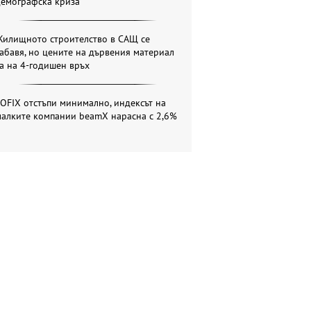
демографска криза
Жилищното строителство в САЩ се
абавя, но цените на дървения материал
а на 4-годишен връх
OFIX отстъпи минимално, индексът на
малките компании beamX нарасна с 2,6%