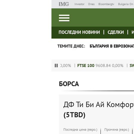
Investor
Dnes
Bloombergtv
Bulgaria On 
ПОСЛЕДНИ НОВИНИ
СДЕЛКИ
ТЕМИТЕ ДНЕС:
БЪЛГАРИЯ В ЕВРОЗОНА
.55
0,00%
DAX
24120.13
0,00%
FTSE 100
9608.84
0,00%
SWISS
БОРСА
ДФ Ти Би Ай Комфор
(5TBD)
Последна цена (евро.)
Промяна (евро.)