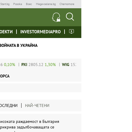
Start.bg
Posoka
Boec
Megavselena.bg
Chernomore
ОЕКТИ
INVESTORMEDIAPRO
ВОЙНАТА В УКРАЙНА
,10%
PXI
2805.12
1,30%
WIG
152152.63
0,71%
SP 500
6849.15
ОРСА
ОСЛЕДНИ
НАЙ-ЧЕТЕНИ
исоката раждаемост в България
прикрива задълбочаващата се