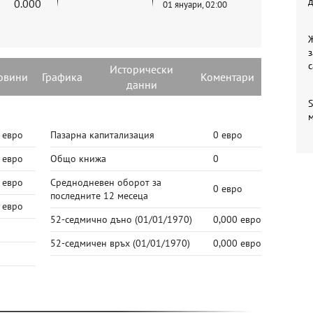
0.000
01 януари, 02:00
з
с
Исторически
овини
Графика
Коментари
данни
S
 евро
Пазарна капитализация
0 евро
 евро
Общо книжа
0
 евро
Среднодневен оборот за
0 евро
последните 12 месеца
 евро
52-седмично дъно
(01/01/1970)
0,000 евро
52-седмичен връх
(01/01/1970)
0,000 евро