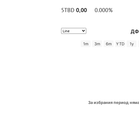
5TBD
0,00
0.000%
ДФ
1m
3m
6m
YTD
1y
За избрания период ням