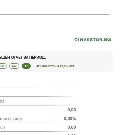
БЩЕН ОТЧЕТ ЗА ПЕРИОД:
3м
6м
1г
От началото на годината
.)
0,00
ания период
0,00%
о.)
0,00