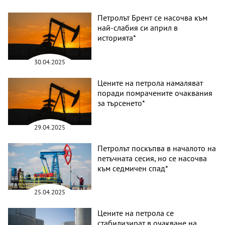
Петролът Брент се насочва към
най-слабия си април в
историята*
30.04.2025
Цените на петрола намаляват
поради помрачените очаквания
за търсенето*
29.04.2025
Петролът поскъпва в началото на
петъчната сесия, но се насочва
към седмичен спад*
25.04.2025
Цените на петрола се
стабилизират в очакване на