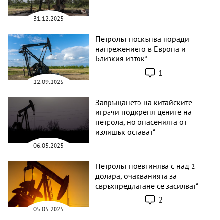
31.12.2025
Петролът поскъпва поради
напрежението в Европа и
Близкия изток*
1
22.09.2025
Завръщането на китайските
играчи подкрепя цените на
петрола, но опасенията от
излишък остават*
06.05.2025
Петролът поевтинява с над 2
долара, очакванията за
свръхпредлагане се засилват*
2
05.05.2025