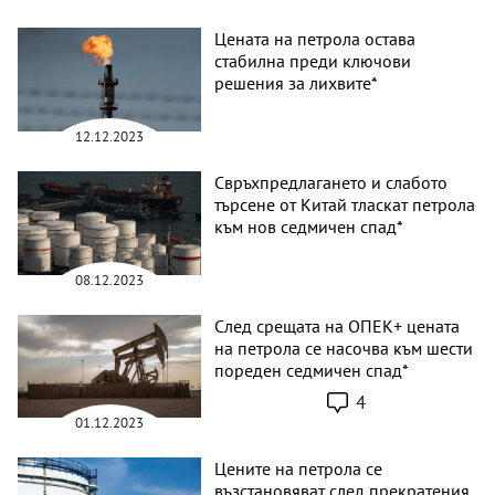
Цената на петрола остава
стабилна преди ключови
решения за лихвите*
12.12.2023
Свръхпредлагането и слабото
търсене от Китай тласкат петрола
към нов седмичен спад*
08.12.2023
След срещата на ОПЕК+ цената
на петрола се насочва към шести
пореден седмичен спад*
4
01.12.2023
Цените на петрола се
възстановяват след прекратения