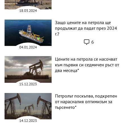
18.03.2024
Защо цените на петрола ще
продължат да падат през 2024
г.?
6
04.01.2024
Цените на петрола се насочват
към първия си седмичен ръст от
два месеца*
15.12.2023
Петролът поскъпва, подкрепен
от нарасналия оптимизъм за
търсенето*
14.12.2023