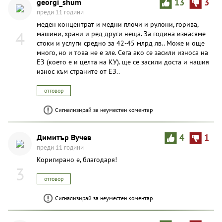
georgi_shum
13
3
преди 11 години
меден концентрат и медни плочи и рулони, горива,
4
машини, храни и ред други неща. За година изнасяме
стоки и услуги средно за 42-45 млрд лв.. Може и още
много, но и това не е зле. Сега ако се засили износа на
ЕЗ (което е и целта на КУ). ще се засили доста и нашия
износ към страните от ЕЗ..
отговор
Сигнализирай за неуместен коментар
Димитър Вучев
4
1
преди 11 години
Коригирано е, благодаря!
3
отговор
Сигнализирай за неуместен коментар