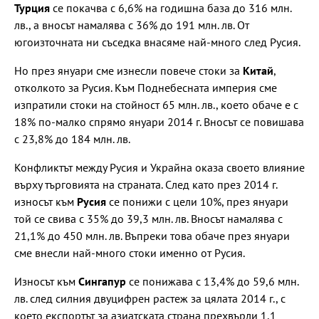
Турция
се покачва с 6,6% на годишна база до 316 млн.
лв., а вносът намалява с 36% до 191 млн. лв. От
югоизточната ни съседка внасяме най-много след Русия.
Но през януари сме изнесли повече стоки за
Китай
,
отколкото за Русия. Към Поднебесната империя сме
изпратили стоки на стойност 65 млн. лв., което обаче е с
18% по-малко спрямо януари 2014 г. Вносът се повишава
с 23,8% до 184 млн. лв.
Конфликтът между Русия и Украйна оказа своето влияние
върху търговията на страната. След като през 2014 г.
износът към
Русия
се понижи с цели 10%, през януари
той се свива с 35% до 39,3 млн. лв. Вносът намалява с
21,1% до 450 млн. лв. Въпреки това обаче през януари
сме внесли най-много стоки именно от Русия.
Износът към
Сингапур
се понижава с 13,4% до 59,6 млн.
лв. след силния двуцифрен растеж за цялата 2014 г., с
което експортът за азиатската страна прехвърли 1,1