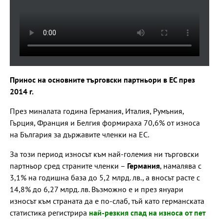
Принос на основните търговски партньори в ЕС през
2014 г.
През миналата година Германия, Италия, Румъния,
Гърция, Франция и Белгия формираха 70,6% от износа
на България за държавите членки на ЕС.
За този период износът към най-големия ни търговски
партньор сред страните членки –
Германия
, намалява с
3,1% на годишна база до 5,2 млрд. лв., а вносът расте с
14,8% до 6,27 млрд. лв. Възможно е и през януари
износът към страната да е по-слаб, тъй като германската
статистика регистрира
най-резкия спад на износа от пет