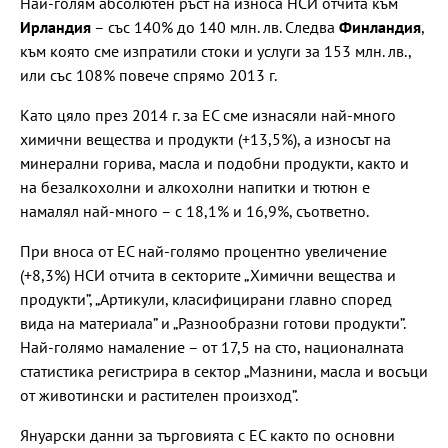
Най-голям абсолютен ръст на износа НСИ отчита към
Ирландия
– със 140% до 140 млн. лв. Следва
Финландия
,
към която сме изпратили стоки и услуги за 153 млн. лв.,
или със 108% повече спрямо 2013 г.
Като цяло през 2014 г. за ЕС сме изнасяли най-много
химични вещества и продукти (+13,5%), а износът на
минерални горива, масла и подобни продукти, както и
на безалкохолни и алкохолни напитки и тютюн е
намалял най-много – с 18,1% и 16,9%, съответно.
При вноса от ЕС най-голямо процентно увеличение
(+8,3%) НСИ отчита в секторите „Химични вещества и
продукти”, „Артикули, класифицирани главно според
вида на материала” и „Разнообразни готови продукти”.
Най-голямо намаление – от 17,5 на сто, националната
статистика регистрира в сектор „Мазнини, масла и восъци
от животински и растителен произход”.
Януарски данни за търговията с ЕС както по основни