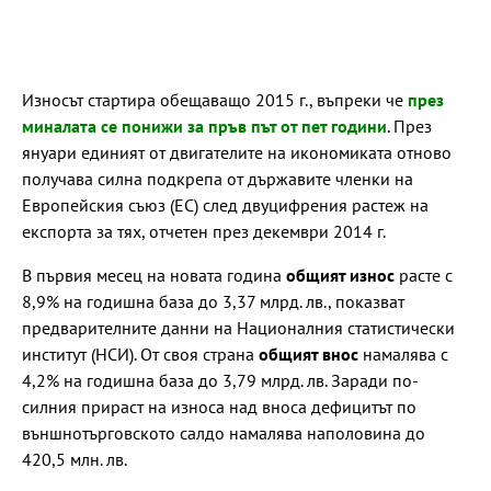
Износът стартира обещаващо 2015 г., въпреки че
през
миналата се понижи за пръв път от пет години
. През
януари единият от двигателите на икономиката отново
получава силна подкрепа от държавите членки на
Европейския съюз (ЕС) след двуцифрения растеж на
експорта за тях, отчетен през декември 2014 г.
В първия месец на новата година
общият износ
расте с
8,9% на годишна база до 3,37 млрд. лв., показват
предварителните данни на Националния статистически
институт (НСИ). От своя страна
общият внос
намалява с
4,2% на годишна база до 3,79 млрд. лв. Заради по-
силния прираст на износа над вноса дефицитът по
външнотърговското салдо намалява наполовина до
420,5 млн. лв.