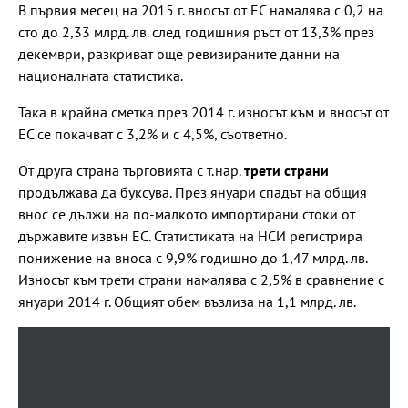
В първия месец на 2015 г. вносът от ЕС намалява с 0,2 на
сто до 2,33 млрд. лв. след годишния ръст от 13,3% през
декември, разкриват още ревизираните данни на
националната статистика.
Така в крайна сметка през 2014 г. износът към и вносът от
ЕС се покачват с 3,2% и с 4,5%, съответно.
От друга страна търговията с т.нар.
трети страни
продължава да буксува. През януари спадът на общия
внос се дължи на по-малкото импортирани стоки от
държавите извън ЕС. Статистиката на НСИ регистрира
понижение на вноса с 9,9% годишно до 1,47 млрд. лв.
Износът към трети страни намалява с 2,5% в сравнение с
януари 2014 г. Общият обем възлиза на 1,1 млрд. лв.