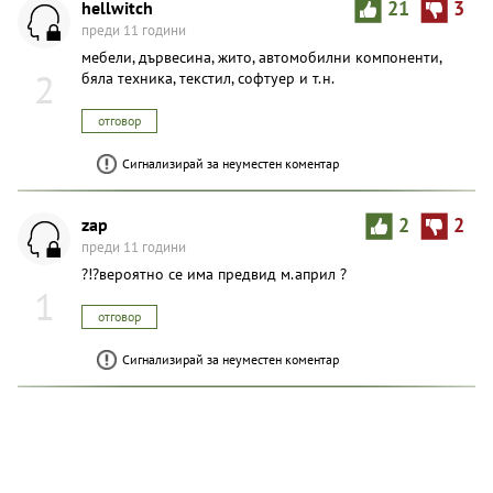
hellwitch
21
3
преди 11 години
мебели, дървесина, жито, автомобилни компоненти,
2
бяла техника, текстил, софтуер и т.н.
отговор
Сигнализирай за неуместен коментар
zap
2
2
преди 11 години
?!?вероятно се има предвид м.април ?
1
отговор
Сигнализирай за неуместен коментар