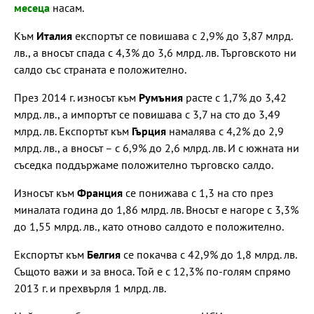
месеца
насам.
Към
Италия
експортът се повишава с 2,9% до 3,87 млрд.
лв., а вносът спада с 4,3% до 3,6 млрд. лв. Търговското ни
салдо със страната е положително.
През 2014 г. износът към
Румъния
расте с 1,7% до 3,42
млрд. лв., а импортът се повишава с 3,7 на сто до 3,49
млрд. лв. Експортът към
Гърция
намалява с 4,2% до 2,9
млрд. лв., а вносът – с 6,9% до 2,6 млрд. лв. И с южната ни
съседка поддържаме положително търговско салдо.
Износът към
Франция
се понижава с 1,3 на сто през
миналата година до 1,86 млрд. лв. Вносът е нагоре с 3,3%
до 1,55 млрд. лв., като отново салдото е положително.
Експортът към
Белгия
се покачва с 42,9% до 1,8 млрд. лв.
Същото важи и за вноса. Той е с 12,3% по-голям спрямо
2013 г. и прехвърля 1 млрд. лв.