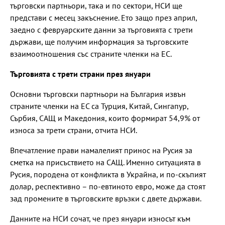
търговски партньори, така и по сектори, НСИ ще
представи с месец закъснение. Ето защо през април,
заедно с февруарските данни за търговията с трети
държави, ще получим информация за търговските
взаимоотношения със страните членки на ЕС.
Търговията с трети страни през януари
Основни търговски партньори на България извън
страните членки на ЕС са Турция, Китай, Сингапур,
Сърбия, САЩ и Македония, които формират 54,9% от
износа за трети страни, отчита НСИ.
Впечатление прави намалелият принос на Русия за
сметка на присъствието на САЩ. Именно ситуацията в
Русия, породена от конфликта в Украйна, и по-скъпият
долар, респективно – по-евтиното евро, може да стоят
зад промените в търговските връзки с двете държави.
Данните на НСИ сочат, че през януари износът към