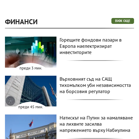
ФИНАНСИ
ВИЖ ОЩЕ
Горещите фондови пазари в
Европа наелектризират
инвеститорите
преди 3 мин.
Върховният съд на САЩ
тихомълком уби независимостта
на борсовия регулатор
преди 45 мин.
Натискът на Путин за намаляване
на лихвите засилва
напрежението върху Набиулина