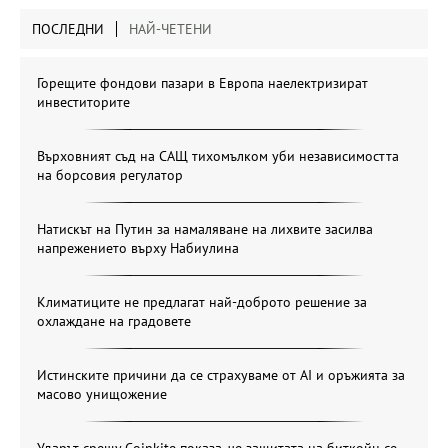
ПОСЛЕДНИ
НАЙ-ЧЕТЕНИ
Горещите фондови пазари в Европа наелектризират
инвеститорите
Върховният съд на САЩ тихомълком уби независимостта
на борсовия регулатор
Натискът на Путин за намаляване на лихвите засилва
напрежението върху Набиулина
Климатиците не предлагат най-доброто решение за
охлаждане на градовете
Истинските причини да се страхуваме от AI и оръжията за
масово унищожение