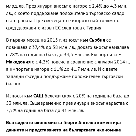
млрд. лв. През януари вносът е нагоре с 2,4% до 4,3 млн.
лв., с което поддържаме положително търговско салдо
със страната. През месеца то е второто най-голямото
сред държавите извън ЕС след това с Турция.
В първия месец на 2015 г. износът към
Сърбия
се
повишава с 37,4% до 58 млн. лв., докато вносът намалява
с 28% на годишна база до 34,5 млн. лв. Експортът към
Македония
е с 4,2% повече в сравнение с януари 2014 г.,
а импортът е нагоре с 11% до 41,7 млн. лв. И с двете
западни съседки поддържаме положителен търговски
баланс.
Износът към
САЩ
бележи скок с 20% на годишна база до
53 млн. лв. Същевременно през януари вносът нараства с
2,5% на годишна база до 41 млн. лв.
Във видеото икономистът Георги Ангелов коментира
данните и представянето на българската икономика