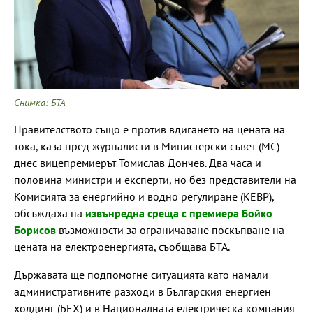
Снимка: БТА
Правителството също е против вдигането на цената на
тока, каза пред журналисти в Министерски съвет (МС)
днес вицепремиерът Томислав Дончев. Два часа и
половина министри и експерти, но без представители на
Комисията за енергийно и водно регулиране (КЕВР),
обсъждаха на
извънредна среща с премиера Бойко
Борисов
възможности за ограничаване поскъпване на
цената на електроенергията, съобщава БТА.
Държавата ще подпомогне ситуацията като намали
административните разходи в Българския енергиен
холдинг (БЕХ) и в Националната електрическа компания