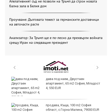
Апелативният съд не позволи на Тръмп да строи новата
бална зала в Белия дом
Проучване: Дълговата тежест за германските доставчици
на авточасти расте
Анализатор: За Тръмп ще е по-лесно да прехвърли войната
срещу Иран на следващия президент
и
дава под наем, Двустаен
апартамент, 65 m2 София, Младост
4, 550 EUR
и
продава, Къща, 100 m2 София
област, с.Горна Малина, 79000 EUR