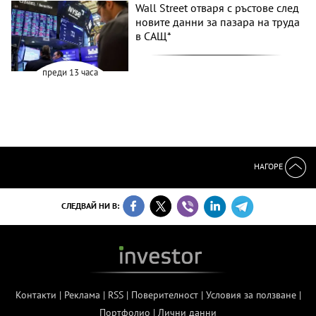
Wall Street отваря с ръстове след
новите данни за пазара на труда
в САЩ*
преди 13 часа
НАГОРЕ
СЛЕДВАЙ НИ В:
Контакти
|
Реклама
|
RSS
|
Поверителност
|
Условия за ползване
|
Портфолио
|
Лични данни