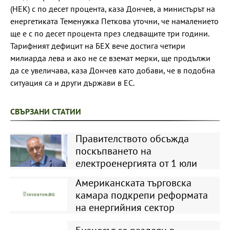
(НЕК) с по десет процента, каза Дончев, а министърът на
енергетиката Теменужка Петкова уточни, че намалението
ще е с по десет процента през следващите три години.
Тарифният дефицит на БЕХ вече достига четири
милиарда лева и ако не се вземат мерки, ще продължи
да се увеличава, каза Дончев като добави, че в подобна
ситуация са и други държави в ЕС.
СВЪРЗАНИ СТАТИИ
Правителството обсъжда
поскъпването на
електроенергията от 1 юли
Американската търговска
камара подкрепи реформата
на енергийния сектор