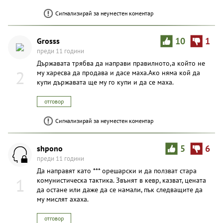
Сигнализирай за неуместен коментар
Grosss
10
1
преди 11 години
Държавата трябва да направи правилното,а който не
2
му харесва да продава и дасе маха.Ако няма кой да
купи държавата ще му го купи и да се маха.
отговор
Сигнализирай за неуместен коментар
shpono
5
6
преди 11 години
Да направят като *** орешарски и да ползват стара
1
комунистическа тактика. Звънят в кевр, казват, цената
да остане или даже да се намали, пък следващите да
му мислят ахаха.
отговор