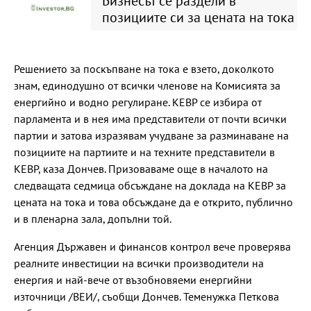
Бизнесът се раздели в
позициите си за цената на тока
Решението за поскъпване на тока е взето, доколкото
знам, единодушно от всички членове на Комисията за
енергийно и водно регулиране. КЕВР се избира от
парламента и в нея има представители от почти всички
партии и затова изразявам учудване за разминаване на
позициите на партиите и на техните представители в
КЕВР, каза Дончев. Призоваваме още в началото на
следващата седмица обсъждане на доклада на КЕВР за
цената на тока и това обсъждане да е открито, публично
и в пленарна зала, допълни той.
Агенция Държавен и финансов контрол вече проверява
реалните инвестиции на всички производители на
енергия и най-вече от възобновяеми енергийни
източници /ВЕИ/, съобщи Дончев. Теменужка Петкова