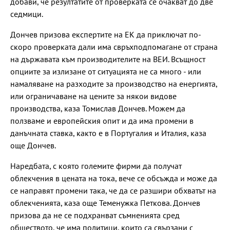
добави, че резултатите от проверката се очакват до две
седмици.
Дончев призова експертите на ЕК да приключат по-
скоро проверката дали има свръхподпомагане от страна
на държавата към производителите на ВЕИ. Всъщност
опциите за излизане от ситуацията не са много - или
намаляване на разходите за производство на енергията,
или ограничаване на цените за някои видове
производства, каза Томислав Дончев. Можем да
ползваме и европейския опит и да има промени в
данъчната ставка, както е в Португалия и Италия, каза
още Дончев.
Наредбата, с която големите фирми да получат
облекчения в цената на тока, вече се обсъжда и може да
се направят промени така, че да се разшири обхватът на
облекченията, каза още Теменужка Петкова. Дончев
призова да не се подхранват съмненията сред
обществото, че има политици, които са свързани с