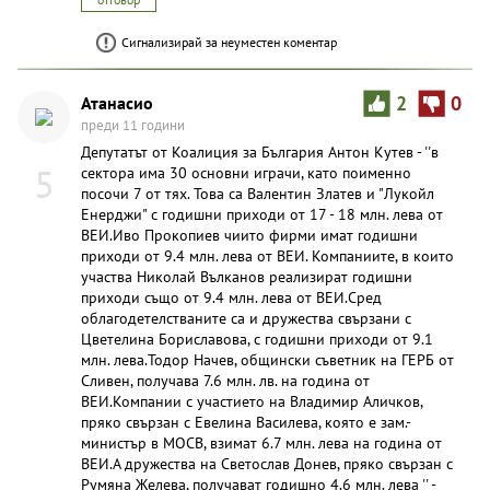
Сигнализирай за неуместен коментар
Атанасио
2
0
преди 11 години
Депутатът от Коалиция за България Антон Кутев - ''в
5
сектора има 30 основни играчи, като поименно
посочи 7 от тях. Това са Валентин Златев и "Лукойл
Енерджи" с годишни приходи от 17 - 18 млн. лева от
ВЕИ.Иво Прокопиев чиито фирми имат годишни
приходи от 9.4 млн. лева от ВЕИ. Компаниите, в които
участва Николай Вълканов реализират годишни
приходи също от 9.4 млн. лева от ВЕИ.Сред
облагодетелстваните са и дружества свързани с
Цветелина Бориславова, с годишни приходи от 9.1
млн. лева.Тодор Начев, общински съветник на ГЕРБ от
Сливен, получава 7.6 млн. лв. на година от
ВЕИ.Компании с участието на Владимир Аличков,
пряко свързан с Евелина Василева, която е зам.-
министър в МОСВ, взимат 6.7 млн. лева на година от
ВЕИ.А дружества на Светослав Донев, пряко свързан с
Румяна Желева, получават годишно 4.6 млн. лева '' -