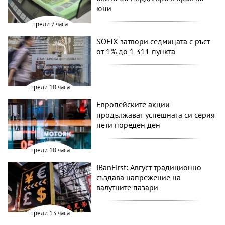
юни
преди 7 часа
SOFIX затвори седмицата с ръст
от 1% до 1 311 пункта
преди 10 часа
Европейските акции
продължават успешната си серия
пети пореден ден
преди 10 часа
iBanFirst: Август традиционно
създава напрежение на
валутните пазари
преди 13 часа