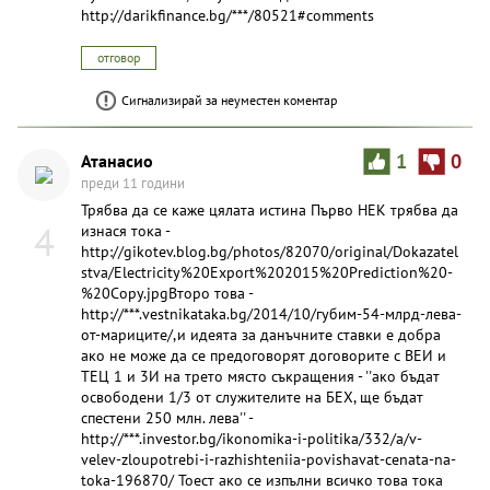
http://darikfinance.bg/***/80521#comments
отговор
Сигнализирай за неуместен коментар
Атанасио
1
0
преди 11 години
Трябва да се каже цялата истина Първо НЕК трябва да
4
изнася тока -
http://gikotev.blog.bg/photos/82070/original/Dokazatel
stva/Electricity%20Export%202015%20Prediction%20-
%20Copy.jpgВторо това -
http://***.vestnikataka.bg/2014/10/губим-54-млрд-лева-
от-мариците/,и идеята за данъчните ставки е добра
ако не може да се предоговорят договорите с ВЕИ и
ТЕЦ 1 и 3И на трето място съкращения - ''ако бъдат
освободени 1/3 от служителите на БЕХ, ще бъдат
спестени 250 млн. лева'' -
http://***.investor.bg/ikonomika-i-politika/332/a/v-
velev-zloupotrebi-i-razhishteniia-povishavat-cenata-na-
toka-196870/ Тоест ако се изпълни всичко това тока