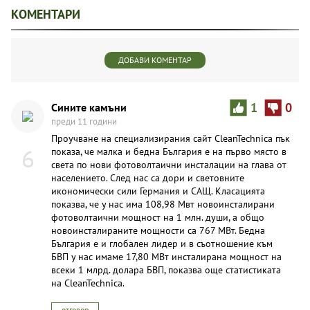
КОМЕНТАРИ
ДОБАВИ КОМЕНТАР
Сините камъни
1
0
преди 11 години
Проучване на специализирания сайт CleanTechnica пък
6
показа, че малка и бедна България е на първо място в
света по нови фотоволтаични инсталации на глава от
населението. След нас са дори и световните
икономически сили Германия и САЩ. Класацията
показва, че у нас има 108,98 Мвт новоинсталирани
фотоволтаични мощност на 1 млн. души, а общо
новоинсталираните мощности са 767 МВт. Бедна
България е и глобален лидер и в съотношение към
БВП у нас имаме 17,80 МВт инсталирана мощност на
всеки 1 млрд. долара БВП, показва още статистиката
на CleanTechnica.
отговор