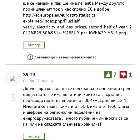
ще се намали и пак ще има печалба Между другото
промишленият ток у нас спрямо ЕС е добре -
http://ec.europa.eu/eurostat/statistics-
explained/index.php/File:Half-
yearly_electricity_and_gas_prices,_second_half_of_year,_2
012%E2%80%9314_%28EUR_per_kWh%29_YB15.png
отговор
Сигнализирай за неуместен коментар
SS-23
7
1
преди 11 години
Дончев призова да не се подхранват съмненията сред
3
обществото, че има политици, които са свързани с
производството на енергия от ВЕИ.---вЕрно ли, ве ?!
Имената се знаят ...има и от БСП, има и от Герб ...има
и шефове на регионални поделения на
енергодружествата ...много публични личности са се
качили на сладката слънчева хранилка!
отговор