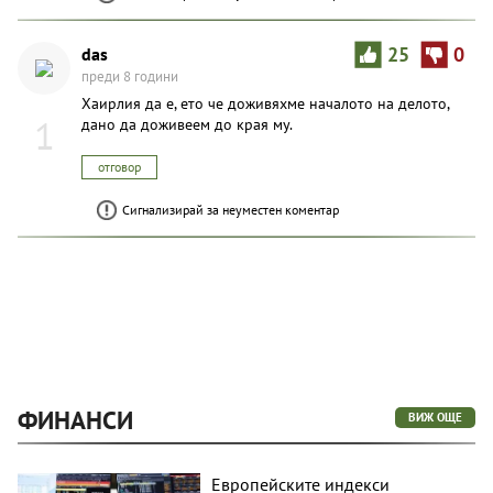
das
25
0
преди 8 години
Хаирлия да е, ето че доживяхме началото на делото,
1
дано да доживеем до края му.
отговор
Сигнализирай за неуместен коментар
ФИНАНСИ
ВИЖ ОЩЕ
Европейските индекси