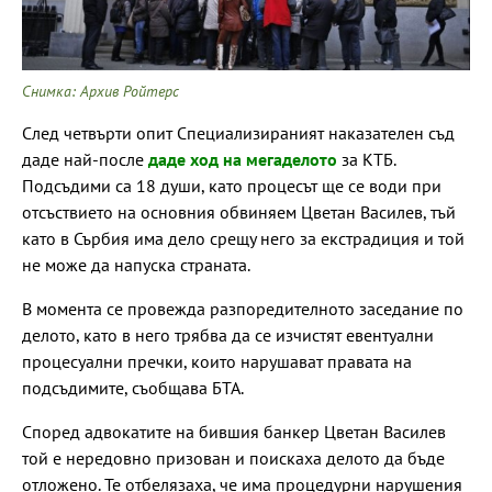
Снимка: Архив Ройтерс
След четвърти опит Специализираният наказателен съд
даде най-после
даде ход на мегаделото
за КТБ.
Подсъдими са 18 души, като процесът ще се води при
отсъствието на основния обвиняем Цветан Василев, тъй
като в Сърбия има дело срещу него за екстрадиция и той
не може да напуска страната.
В момента се провежда разпоредителното заседание по
делото, като в него трябва да се изчистят евентуални
процесуални пречки, които нарушават правата на
подсъдимите, съобщава БТА.
Според адвокатите на бившия банкер Цветан Василев
той е нередовно призован и поискаха делото да бъде
отложено. Те отбелязаха, че има процедурни нарушения