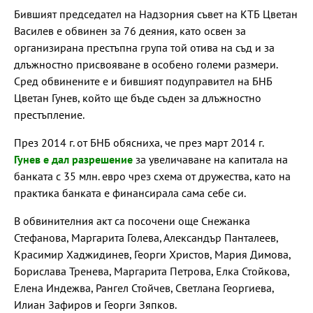
Бившият председател на Надзорния съвет на КТБ Цветан
Василев е обвинен за 76 деяния, като освен за
организирана престъпна група той отива на съд и за
длъжностно присвояване в особено големи размери.
Сред обвинените е и бившият подуправител на БНБ
Цветан Гунев, който ще бъде съден за длъжностно
престъпление.
През 2014 г. от БНБ обясниха, че през март 2014 г.
Гунев е дал разрешение
за увеличаване на капитала на
банката с 35 млн. евро чрез схема от дружества, като на
практика банката е финансирала сама себе си.
В обвинителния акт са посочени още Снежанка
Стефанова, Маргарита Голева, Александър Панталеев,
Красимир Хаджидинев, Георги Христов, Мария Димова,
Борислава Тренева, Маргарита Петрова, Елка Стойкова,
Елена Индежва, Рангел Стойчев, Светлана Георгиева,
Илиан Зафиров и Георги Зяпков.