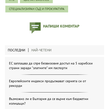
СПЕЦИАЛИЗИРАН СЪД И ПРОКУРАТУРА
НАПИШИ КОМЕНТАР
ПОСЛЕДНИ
НАЙ-ЧЕТЕНИ
ЕС заплашва да спре безвизовия достъп на 5 карибски
страни заради "златните" им паспорти
Европейските индекси продължават серията си от
рекорди
Възможно ли е България да се върне към бюджетни
излишъци?