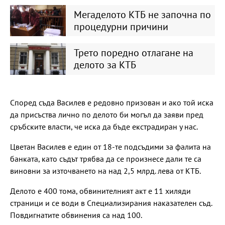
Мегаделото КТБ не започна по
процедурни причини
Трето поредно отлагане на
делото за КТБ
Според съда Василев е редовно призован и ако той иска
да присъства лично по делото би могъл да заяви пред
сръбските власти, че иска да бъде екстрадиран у нас.
Цветан Василев е един от 18-те подсъдими за фалита на
банката, като съдът трябва да се произнесе дали те са
виновни за източването на над 2,5 млрд. лева от КТБ.
Делото е 400 тома, обвинителният акт е 11 хиляди
страници и се води в Специализирания наказателен съд.
Повдигнатите обвинения са над 100.