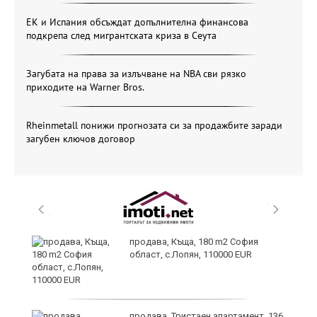
ЕК и Испания обсъждат допълнителна финансова
подкрепа след мигрантската криза в Сеута
Загубата на права за излъчване на NBA сви рязко
приходите на Warner Bros.
Rheinmetall понижи прогнозата си за продажбите заради
загубен ключов договор
за
продава, Къща, 180 m2 София
област, с.Лопян, 110000 EUR
те
продава, Тристаен апартамент, 136