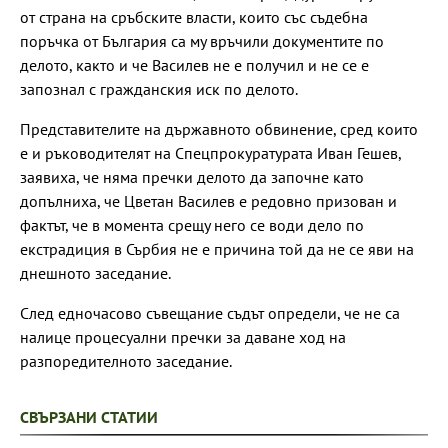
от страна на сръбските власти, които със съдебна
поръчка от България са му връчили документите по
делото, както и че Василев не е получил и не се е
запознал с гражданския иск по делото.
Представителите на държавното обвинение, сред които
е и ръководителят на Спецпрокуратурата Иван Гешев,
заявиха, че няма пречки делото да започне като
допълниха, че Цветан Василев е редовно призован и
фактът, че в момента срещу него се води дело по
екстрадиция в Сърбия не е причина той да не се яви на
днешното заседание.
След едночасово съвещание съдът определи, че не са
налице процесуални пречки за даване ход на
разпоредителното заседание.
СВЪРЗАНИ СТАТИИ