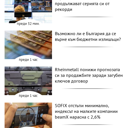
продължават серията си от
рекорди
преди 32 мин.
Възможно ли е България да се
върне към бюджетни излишъци?
преди 1 час
Rheinmetall понижи прогнозата
си за продажбите заради загубен
ключов договор
преди 1 час
SOFIX отстъпи минимално,
индексът на малките компании
beamX нарасна с 2,6%