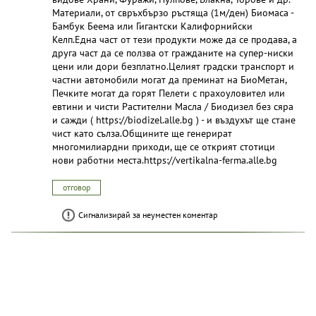
Материали, от свръхбързо ръстяща (1м/ден) Биомаса -
Бамбук Беема или Гигантски Калифорнийски
Келп.Една част от тези продукти може да се продава, а
друга част да се ползва от гражданите на супер-ниски
цени или дори безплатно.Целият градски транспорт и
частни автомобили могат да преминат на БиоМетан,
Печките могат да горят Пелети с прахоуловител или
евтини и чисти Растителни Масла / Биодизел без сяра
и сажди ( https://biodizel.alle.bg ) - и въздухът ще стане
чист като сълза.Общините ще генерират
многомилиардни приходи, ще се открият стотици
нови работни места.https://vertikalna-ferma.alle.bg
отговор
Сигнализирай за неуместен коментар