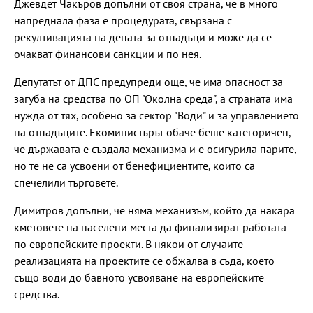
Джевдет Чакъров допълни от своя страна, че в много
напреднала фаза е процедурата, свързана с
рекултивацията на депата за отпадъци и може да се
очакват финансови санкции и по нея.
Депутатът от ДПС предупреди още, че има опасност за
загуба на средства по ОП "Околна среда", а страната има
нужда от тях, особено за сектор "Води" и за управлението
на отпадъците. Екоминистърът обаче беше категоричен,
че държавата е създала механизма и е осигурила парите,
но те не са усвоени от бенефициентите, които са
спечелили търговете.
Димитров допълни, че няма механизъм, който да накара
кметовете на населени места да финализират работата
по европейските проекти. В някои от случаите
реализацията на проектите се обжалва в съда, което
също води до бавното усвояване на европейските
средства.