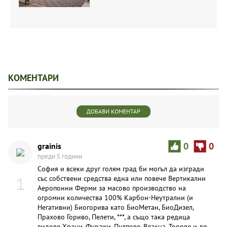
КОМЕНТАРИ
ДОБАВИ КОМЕНТАР
grainis
0
0
преди 5 години
София и всеки друг голям град би могъл да изгради
1
със собствени средства една или повече Вертикални
Аеропонни Ферми за масово производство на
огромни количества 100% Карбон-Неутрални (и
Негативни) Биогорива като БиоМетан, БиоДизел,
Прахово Гориво, Пелети, ***, а също така редица
видове Храни, Фуражи, Пулпове, Влакна, Торове и др.