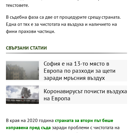
текстовете.
В съдебна фаза са две от процедурите срещу страната.
Една от тях е за чистотата на въздуха и наличието на
фини прахови частици.
СВЪРЗАНИ СТАТИИ
София е на 13-то място в
Европа по разходи за щети
заради мръсния въздух
Коронавирусът почисти въздуха
на Европа
В края на 2020 година
страната за втори път беше
изправена пред съда
заради проблеми с чистотата на