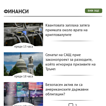
ФИНАНСИ
ВИЖ ОЩЕ
Квантовата заплаха затяга
примката около врата на
криптовалутите
преди 13 часа
Сенатът на САЩ прие
законопроект за разходите,
който игнорира призивите на
Тръмп
преди 18 часа
Безопасен актив ли са
американските държавни
облигации?
2