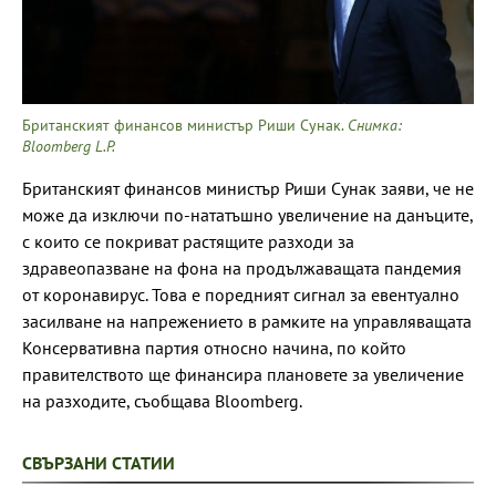
Британският финансов министър Риши Сунак.
Снимка:
Bloomberg L.P.
Британският финансов министър Риши Сунак заяви, че не
може да изключи по-нататъшно увеличение на данъците,
с които се покриват растящите разходи за
здравеопазване на фона на продължаващата пандемия
от коронавирус. Това е поредният сигнал за евентуално
засилване на напрежението в рамките на управляващата
Консервативна партия относно начина, по който
правителството ще финансира плановете за увеличение
на разходите, съобщава Bloomberg.
СВЪРЗАНИ СТАТИИ