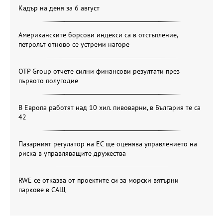
Кадър на деня за 6 август
Американските борсови индекси са в отстъпление,
петролът отново се устреми нагоре
OTP Group отчете силни финансови резултати през
първото полугодие
В Европа работят над 10 хил. пивоварни, в България те са
42
Пазарният регулатор на ЕС ще оценява управлението на
риска в управляващите дружества
RWE се отказва от проектите си за морски вятърни
паркове в САЩ