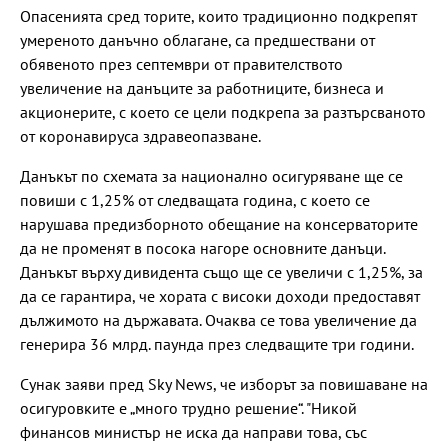
Опасенията сред торите, които традиционно подкрепят
умереното данъчно облагане, са предшествани от
обявеното през септември от правителството
увеличение на данъците за работниците, бизнеса и
акционерите, с което се цели подкрепа за разтърсваното
от коронавируса здравеопазване.
Данъкът по схемата за национално осигуряване ще се
повиши с 1,25% от следващата година, с което се
нарушава предизборното обещание на консерваторите
да не променят в посока нагоре основните данъци.
Данъкът върху дивидента също ще се увеличи с 1,25%, за
да се гарантира, че хората с високи доходи предоставят
дължимото на държавата. Очаква се това увеличение да
генерира 36 млрд. паунда през следващите три години.
Сунак заяви пред Sky News, че изборът за повишаване на
осигуровките е „много трудно решение“. "Никой
финансов министър не иска да направи това, със