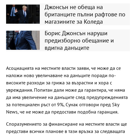
Джонсън не обеща на
британците пълни рафтове по
магазините за Коледа
Борис Джонсън наруши
предизборно обещание и
вдигна данъците
Асоциацията на местните власти заяви, че може да се
наложи ново увеличаване на данъците поради по-
високите разходи за грижа за възрастни и хора с
увреждания. Попитан дали може да гарантира, че няма
да има увеличение на данъците след предупрежденията
за потенциален ръст от 9%, Сунак отговори пред Sky
News, че не може да предостави подобна гаранция.
Споразумението за финансиране на местните власти ще
представи всички планове в тази връзка за следващата