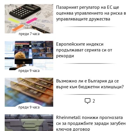
Пазарният регулатор на ЕС ще
оценява управлението на риска в
управляващите дружества
преди 7 часа
Европейските индекси
продължават серията си от
рекорди
преди 9 часа
Възможно ли е България да се
върне към бюджетни излишъци?
2
преди 9 часа
Rheinmetall понижи прогнозата
си за продажбите заради загубен
ключов договор