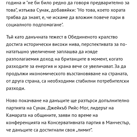
година и "не би било редно да говоря предварително за
това“, изтъква Сунак, добавяйки: "Но това, което хората
трябва да знаят, е, че искаме да вложим повече пари в
социалното подпомагане".
Тъй като данъчната тежест в Обединеното кралство
достига исторически високи нива, перспективата за по-
нататъшно увеличение заплашва да изяде
разполагаемия доход на британците в момент, когато
разходите за енергия и храна вече се увеличават. За да
продължи икономическото възстановяване на страната,
от друга страна, са необходими стабилни потребителски
разходи.
Ново покачване на данъците ще разтърси допълнително
партията на Сунак. Джейкъб Рийс-Мог, лидерът на
Камарата на общините, заяви по време на
конференцията на Консервативната партия в Манчестър,
че данъците са достигнали своя „лимит“.