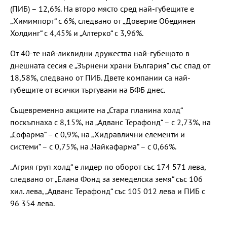
(ПИБ) – 12,6%. На второ място сред най-губещите е
„Химимпорт“ с 6%, следвано от „Доверие Обединен
Холдинг“ с 4,45% и „Алтерко“ с 3,96%.
От 40-те най-ликвидни дружества най-губещото в
днешната сесия е „Зърнени храни България“ със спад от
18,58%, следвано от ПИБ. Двете компании са най-
губещите от всички търгувани на БФБ днес.
Същевременно акциите на „Стара планина холд“
поскъпнаха с 8,15%, на „Адванс Терафонд“ – с 2,73%, на
„Софарма“ – с 0,9%, на „Хидравлични елементи и
системи“ – с 0,75%, на „Чайкафарма“ – с 0,66%.
„Агрия груп холд“ е лидер по оборот със 174 571 лева,
следвано от „Елана Фонд за земеделска земя“ със 106
хил. лева, „Адванс Терафонд“ със 105 012 лева и ПИБ с
96 354 лева.