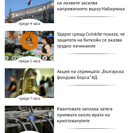
на лихвите засилва
напрежението върху Набиулина
преди 4 часа
Ударът срещу Coinkite показа, че
защитата на биткойн се оказва
трудно начинание
преди 5 часа
Акция на седмицата: „Българска
фондова борса“ АД
преди 7 часа
Квантовата заплаха затяга
примката около врата на
криптовалутите