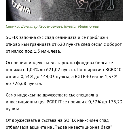
Снимка: Димитър Кьосемарлиев, Investor Media Group
SOFIX започна със спад седмицата и се приближи
отново към границата от 620 пункта след сесия с оборот
от малко под 1,3 млн. лева.
Основният индекс на Българската фондова борса се
понижи с 1,04% до 621,02 пункта. По-широкият BGBX40
отписа 0,54% до 144,03 пункта, а BGTR30 изтри 1,37%
до 726,68 пункта.
Само индексът на дружествата със специална
инвестиционна цел BGREIT се повиши с 0,57% до 178,23
пункта.
От дружествата в състава на SOFIX най-силен спад
отбелязаха акциите на „Първа инвестиционна бака“