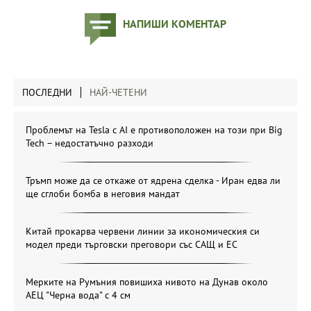
НАПИШИ КОМЕНТАР
ПОСЛЕДНИ
НАЙ-ЧЕТЕНИ
Проблемът на Tesla с AI е противоположен на този при Big
Tech – недостатъчно разходи
Тръмп може да се откаже от ядрена сделка - Иран едва ли
ще сглоби бомба в неговия мандат
Китай прокарва червени линии за икономическия си
модел преди търговски преговори със САЩ и ЕС
Мерките на Румъния повишиха нивото на Дунав около
АЕЦ "Черна вода" с 4 см