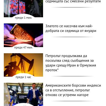
седмицата със смесени резултати
преди 1 мин.
Златото се насочва към най-
добрата си седмица от януари
преди 47 мин.
Петролът продължава да
поскъпва след съобщения за
удари срещу Иран в Ормузкия
проток*
преди 1 час
Американските борсови индекси
са в отстъпление, петролът
отново се устреми нагоре