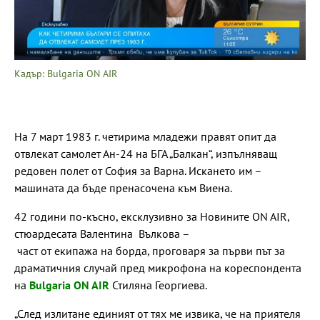
Кадър: Bulgaria ON AIR
На 7 март 1983 г. четирима младежи правят опит да
отвлекат самолет Ан-24 на БГА „Балкан“, изпълняващ
редовен полет от София за Варна. Искането им –
машината да бъде пренасочена към Виена.
42 години по-късно, ексклузивно за Новините ON AIR,
стюардесата Валентина Вълкова –
част от екипажа на борда, проговаря за първи път за
драматичния случай пред микрофона на кореспондента
на
Bulgaria ON AIR
Стиляна Георгиева.
„След излитане единият от тях ме извика, че на приятеля