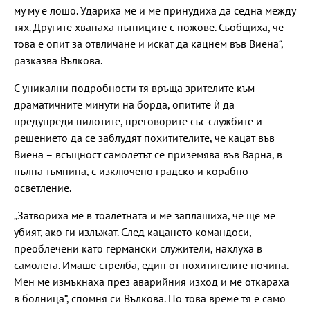
му му е лошо. Удариха ме и ме принудиха да седна между
тях. Другите хванаха пътниците с ножове. Съобщиха, че
това е опит за отвличане и искат да кацнем във Виена“,
разказва Вълкова.
С уникални подробности тя връща зрителите към
драматичните минути на борда, опитите ѝ да
предупреди пилотите, преговорите със службите и
решението да се заблудят похитителите, че кацат във
Виена – всъщност самолетът се приземява във Варна, в
пълна тъмнина, с изключено градско и корабно
осветление.
„Затвориха ме в тоалетната и ме заплашиха, че ще ме
убият, ако ги излъжат. След кацането командоси,
преоблечени като германски служители, нахлуха в
самолета. Имаше стрелба, един от похитителите почина.
Мен ме измъкнаха през аварийния изход и ме откараха
в болница“, спомня си Вълкова. По това време тя е само