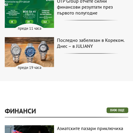
OTP Group отчете силни
финансови резултати през
първото полугодие
преди 11 часа
Последно забелязан в Кореком.
Днес – в JULIANY
преди 19 часа
ФИНАНСИ
ВИЖ ОЩЕ
Азиатските пазари приключиха