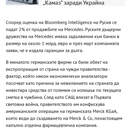
„Камаз“ заради Украйна
Според оценка на Bloomberg Intelligence на Русия се
падат 2% от продажбите на Mercedes. Руските дъщерни
дружества на Mercedes имаха задължения към банки в
размер на около 1 млрд. евро и през март компанията
заяви, че е издала гаранции за дълга.
В миналото германските фирми са били обект на
експроприация от страна на чужди правителства -
фактор, който някои икономически анализатори
посочват като причина за нежеланието на страната да
инвестира средства от големия си излишък по текущата
сметка в чужбина. След като САЩ влизат в Първата
световна война, правителството им конфискува
американските операции на германската Merck KGaA,
което води до създаването на Merck & Co, понастоящем
напълно отделна фармацевтична компания.