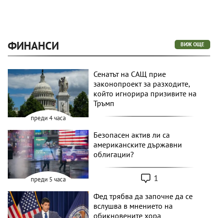
ФИНАНСИ
ВИЖ ОЩЕ
Сенатът на САЩ прие
законопроект за разходите,
който игнорира призивите на
Тръмп
преди 4 часа
Безопасен актив ли са
американските държавни
облигации?
1
преди 5 часа
Фед трябва да започне да се
вслушва в мнението на
обикновените хора