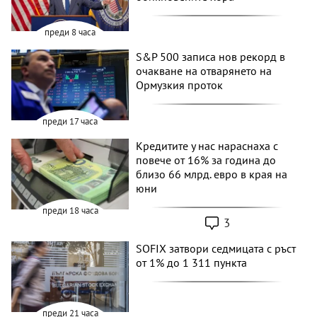
преди 8 часа
S&P 500 записа нов рекорд в
очакване на отварянето на
Ормузкия проток
преди 17 часа
Кредитите у нас нараснаха с
повече от 16% за година до
близо 66 млрд. евро в края на
юни
преди 18 часа
3
SOFIX затвори седмицата с ръст
от 1% до 1 311 пункта
преди 21 часа