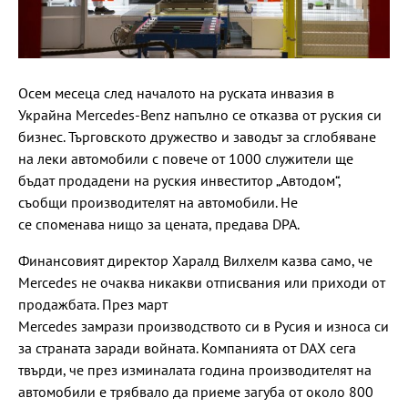
Осем месеца след началото на руската инвазия в
Украйна Mercedes-Benz напълно се отказва от руския си
бизнес. Търговското дружество и заводът за сглобяване
на леки автомобили с повече от 1000 служители ще
бъдат продадени на руския инвеститор „Автодом“,
съобщи производителят на автомобили. Не
се споменава нищо за цената, предава DPA.
Финансовият директор Харалд Вилхелм казва само, че
Mercedes не очаква никакви отписвания или приходи от
продажбата. През март
Mercedes замрази производството си в Русия и износа си
за страната заради войната. Компанията от DAX сега
твърди, че през изминалата година производителят на
автомобили е трябвало да приеме загуба от около 800