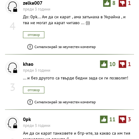
zelka007
8
1
преди 3 години
До: 0pk... Ам да си кaрат , ама затънаха в Украйна , и
4
тва не могат да карат читаво ... :)))
отговор
Сигнализирай за неуместен коментар
khao
10
1
преди 3 години
... и без другото са твърде бедни зада си ги позволят!
3
отговор
Сигнализирай за неуместен коментар
0pk
11
3
преди 3 години
Ам да си кaрат танковете и бтр-ите, за какво са им тия
мирцедеси на opките :]