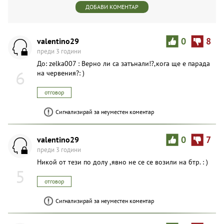
ДОБАВИ КОМЕНТАР
valentino29
0
8
преди 3 години
До: zelka007 : Верно ли са затънали!?,кога ще е парада
6
на червения?: )
отговор
Сигнализирай за неуместен коментар
valentino29
0
7
преди 3 години
Никой от тези по долу ,явно не се се возили на бтр. : )
5
отговор
Сигнализирай за неуместен коментар