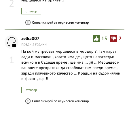
2
отговор
Сигнализирай за неуместен коментар
zelka007
15
2
преди 3 години
На кой му требват мерцедеси в мордор ?! Там карат
1
лади и масквичи , когато има де , щото напоследък
всичко е в бъдеще време : ще има ... :))) ... Мерцедес и
вановете прекратиха да сглобяват там преди време ,
заради плачевното качество ... Крадци на съдомиялни
и фаянс , сър !!
отговор
Сигнализирай за неуместен коментар