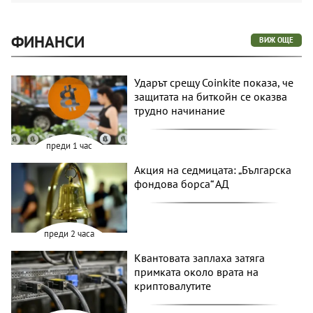
ФИНАНСИ
ВИЖ ОЩЕ
Ударът срещу Coinkite показа, че
защитата на биткойн се оказва
трудно начинание
преди 1 час
Акция на седмицата: „Българска
фондова борса“ АД
преди 2 часа
Квантовата заплаха затяга
примката около врата на
криптовалутите