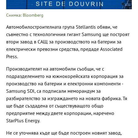
Снимка: Bloomberg
Автомобилостроителната група Stellantis обяви, че
съвместно с технологичния гигант Samsung ще построят
втори завод в САЩ за производството на батерии за
електрически превозни средства, предаде Associated
Press.
Производителят на автомобили съобщи, че с
подразделението на южнокорейската корпорация за
производство на батерии и електронни компоненти -
Samsung SDI, са подписали меморандум за
разбирателство за изграждането на новата фабрика. Тя
ще бъде създадена от съществуващото общо
предприятие между двете корпорации, наречено
StarPlus Energy.
Не се уточнява къде ще бъде построен новият завод,