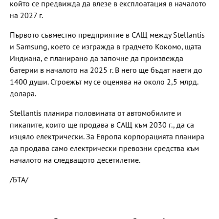
който се предвижда да влезе в експлоатация в началото
на 2027 г.
Първото съвместно предприятие в САЩ между Stellantis
и Samsung, което се изгражда в градчето Кокомо, щата
Индиана, е планирано да започне да произвежда
батерии в началото на 2025 г. В него ще бъдат наети до
1400 души. Строежът му се оценява на около 2,5 млрд.
долара.
Stellantis планира половината от автомобилите и
пикапите, които ще продава в САЩ към 2030 г., да са
изцяло електрически. За Европа корпорацията планира
да продава само електрически превозни средства към
началото на следващото десетилетие.
/БТА/