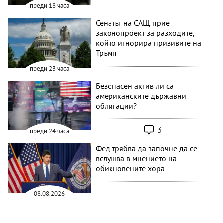
преди 18 часа
Сенатът на САЩ прие
законопроект за разходите,
който игнорира призивите на
Тръмп
преди 23 часа
Безопасен актив ли са
американските държавни
облигации?
3
преди 24 часа
Фед трябва да започне да се
вслушва в мнението на
обикновените хора
08.08.2026