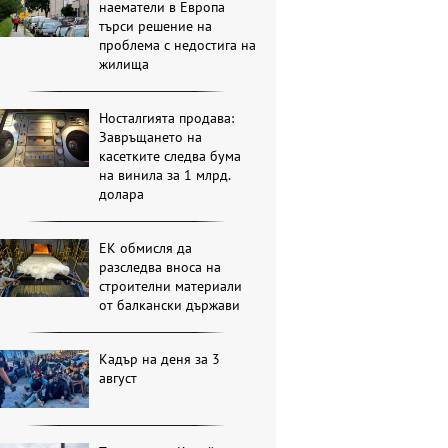
наематели в Европа
търси решение на
проблема с недостига на
жилища
Носталгията продава:
Завръщането на
касетките следва бума
на винила за 1 млрд.
долара
ЕК обмисля да
разследва вноса на
строителни материали
от балкански държави
Кадър на деня за 3
август