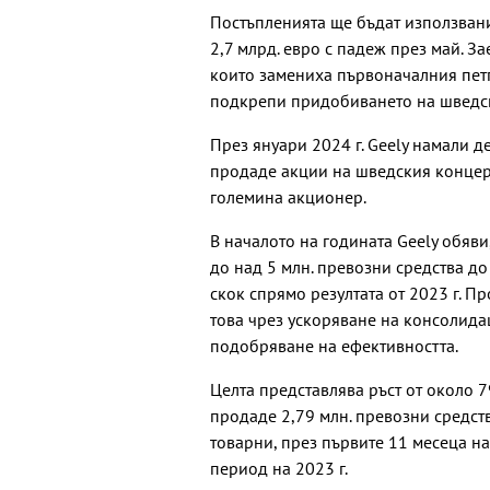
Постъпленията ще бъдат използван
2,7 млрд. евро с падеж през май. 
които замениха първоначалния петго
подкрепи придобиването на шведск
През януари 2024 г. Geely намали д
продаде акции на шведския концерн
големина акционер.
В началото на годината Geely обяви
до над 5 млн. превозни средства до
скок спрямо резултата от 2023 г. П
това чрез ускоряване на консолида
подобряване на ефективността.
Целта представлява ръст от около 7
продаде 2,79 млн. превозни средств
товарни, през първите 11 месеца на
период на 2023 г.