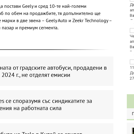
задържане под
да постави Geely и сред 10-те най-големи
стража за петима
аб по обем на продажбите, тя допълнително ще
младежи след
марки в две звена – Geely Auto и Zeekr Technology –
жестокия побой и убийство в Пловдив
 пазар и премиум сегмента.
С огромен успех
завърши музикалния
конкурс „Бъди звезда“
във Варна
Футболен национал на
ата от градските автобуси, продадени в
Уганда загина след
нападение
 2024 г., не отделят емисии
s се споразумя със синдикатите за
ения на работната сила