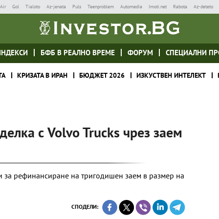
Air
Gol
Tialoto
Az-jenata
Puls
Teenproblem
Automedia
Imoti.net
Rabota
Az-deteto
ИНДЕКСИ
БФБ В РЕАЛНО ВРЕМЕ
ФОРУМ
СПЕЦИАЛНИ ПР
ТА
КРИЗАТА В ИРАН
БЮДЖЕТ 2026
ИЗКУСТВЕН ИНТЕЛЕКТ
делка с Volvo Trucks чрез заем
и за рефинансиране на тригодишен заем в размер на
СПОДЕЛИ: