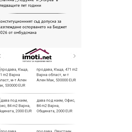
ледващите пет години
онституционният съд допусна за
разглеждане оспорването на Бюджет
2026 от омбудсмана
продава, Къща, 471 m2
За
Варна област, м-т
ра
Ален Мак, 530000 EUR
дава под наем, Офис,
К
84 m2 Варна,
л
Общината, 2000 EUR
е
из
продава, Двустаен
В