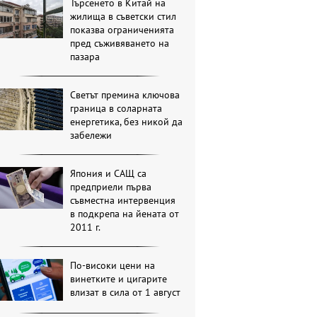
Търсенето в Китай на
жилища в съветски стил
показва ограниченията
пред съживяването на
пазара
Светът премина ключова
граница в соларната
енергетика, без никой да
забележи
Япония и САЩ са
предприели първа
съвместна интервенция
в подкрепа на йената от
2011 г.
По-високи цени на
винетките и цигарите
влизат в сила от 1 август