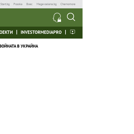
Start.bg
Posoka
Boec
Megavselena.bg
Chernomore
ОЕКТИ
INVESTORMEDIAPRO
ВОЙНАТА В УКРАЙНА