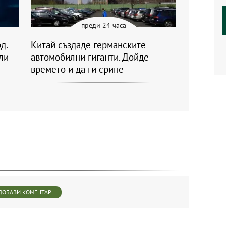
преди 24 часа
д.
Китай създаде германските
ли
автомобилни гиганти. Дойде
времето и да ги срине
ДОБАВИ КОМЕНТАР