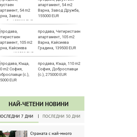
апартамент, 54 m2
съ
Варна, Завод Дружба,
Д
155000 EUR
мо
продава, Четиристаен
Ре
апартамент, 105 m2
га
Варна, Кайсиева
о
Градина, 139500 EUR
п
развитие
продава, Къща, 110 m2
От
София, Доброславци
ш
(с.), 275000 EUR
НАЙ-ЧЕТЕНИ НОВИНИ
ПОСЛЕДНИ 7 ДНИ
ПОСЛЕДНИ 30 ДНИ
Страната с най-много