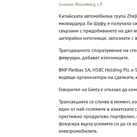
Снимка: Bloomberg L.P.
Китайската автомобилна група Zheji
милиардера Ли Шуфу, е получила с
свързани с придобиването на дял въ
цитирайки източници, запознати с 
Тригодишното споразумение на стой
февруари, добавят източниците.
BNP Paribas SA, HSBC Holding Plc и
водещи организатори на сделката, 
Говорител на Geely е отказал да ко
Трансакцията се случва в момент, 
един от най-големите в азиатската 
престижно продуктово портфолио, к
фокусира върху усилията си да се к
електромобилите.