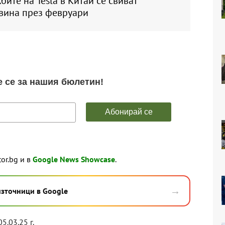
ите на Tesla в Китай се свиват
вина през февруари
tor.bg и в
Google News Showcase
.
→
източници в Google
05.03.25 г.