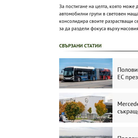
За постигане на целта, която може 
автомобилни групи в световен мащ
консолидира своите разрастващи се 
за да раздели фокуса върху масовия
СВЪРЗАНИ СТАТИИ
Половин
ЕС през
Mercede
съкращ