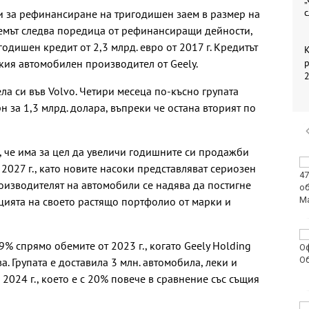
с
и за рефинансиране на тригодишен заем в размер на
Заемът следва поредица от рефинансиращи дейности,
дишен кредит от 2,3 млрд. евро от 2017 г. Кредитът
К
ия автомобилен производител от Geely.
ела си във Volvo. Четири месеца по-късно групата
 за 1,3 млрд. долара, въпреки че остана вторият по
, че има за цел да увеличи годишните си продажби
Безплатна прожекция
 2027 г., като новите насоки представляват сериозен
на "Един грам живот"
роизводителят на автомобили се надява да постигне
на Международния
цията на своето растящо портфолио от марки и
ден на младежта във
Варна
Предстои слънчево
9% спрямо обемите от 2023 г., когато Geely Holding
затъмнение, което ще
се види и в България
а. Групата е доставила 3 млн. автомобила, леки и
 2024 г., което е с 20% повече в сравнение със същия
Искат постоянно