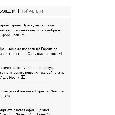
ОСЛЕДНИ
НАЙ-ЧЕТЕНИ
ергей Гуриев: Путин демонстрира
вереност, но не знаем колко добре е
информиран
ран може да позволи на Европа да
разчисти от мини Ормузкия проток
Количеството муниции ли диктува
тратегическите решения във войната на
САЩ с Иран?
оследно забелязан в Кореком. Днес – в
ULIANY
ирмата „Чиста София“ ще чисти
Слатина“, „Подуяне“ и „Изгрев“ в