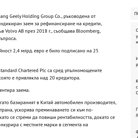
П
ang Geely Holding Group Co., ръководена от
индикиран заем за рефинансиране на кредити,
С
в Volvo AB през 2018 г., съобщава Bloomberg,
у
въпроса.
ност 2,4 млрд. евро е било подписано на 25
И
 Standard Chartered Plc са сред упълномощените
която е привлякла над 20 кредитора.
с
ментира заема.
когато базираният в Китай автомобилен производител,
страна, ускорява преминаването си към по-
П
J
ато се стреми да повиши рентабилността, докато се
онкурира с местните марки в сегмента на
Ф
„