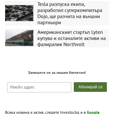
Tesla разпуска екипа,
разработил суперкомпютъра
Dojo, ще разчита на външни
партньори
Американският стартъп Lyten
купува и останалите активи на
фалиралия Northvolt
Всяка новина е актив, следете Investor.bg и в
Google