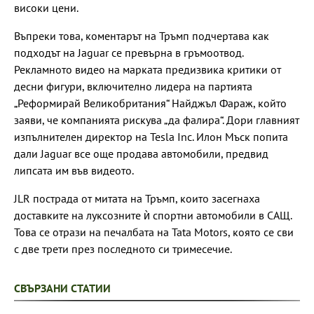
високи цени.
Въпреки това, коментарът на Тръмп подчертава как
подходът на Jaguar се превърна в гръмоотвод.
Рекламното видео на марката предизвика критики от
десни фигури, включително лидера на партията
„Реформирай Великобритания“ Найджъл Фараж, който
заяви, че компанията рискува „да фалира“. Дори главният
изпълнителен директор на Tesla Inc. Илон Мъск попита
дали Jaguar все още продава автомобили, предвид
липсата им във видеото.
JLR пострада от митата на Тръмп, които засегнаха
доставките на луксозните ѝ спортни автомобили в САЩ.
Това се отрази на печалбата на Tata Motors, която се сви
с две трети през последното си тримесечие.
СВЪРЗАНИ СТАТИИ