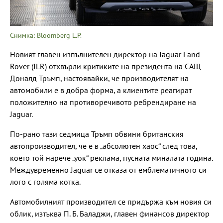
Снимка: Bloomberg L.P.
Новият главен изпълнителен директор на Jaguar Land
Rover (JLR) отхвърли критиките на президента на САЩ
Доналд Тръмп, настоявайки, че производителят на
автомобили е в добра форма, а клиентите реагират
положително на противоречивото ребрендиране на
Jaguar.
По-рано тази седмица Тръмп обвини британския
автопроизводител, че е в „абсолютен хаос“ след това,
което той нарече „уок“ реклама, пусната миналата година.
Междувременно Jaguar се отказа от емблематичното си
лого с голяма котка.
Автомобилният производител се придържа към новия си
облик, изтъква П. Б. Баладжи, главен финансов директор