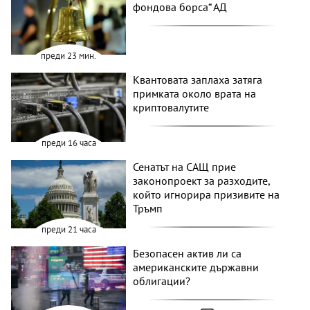
фондова борса“ АД
преди 23 мин.
Квантовата заплаха затяга
примката около врата на
криптовалутите
преди 16 часа
Сенатът на САЩ прие
законопроект за разходите,
който игнорира призивите на
Тръмп
преди 21 часа
Безопасен актив ли са
американските държавни
облигации?