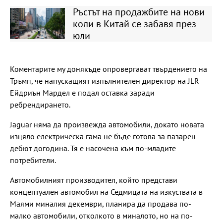
Ръстът на продажбите на нови
коли в Китай се забавя през
юли
Коментарите му донякъде опровергават твърдението на
Тръмп, че напускащият изпълнителен директор на JLR
Ейдриън Мардел е подал оставка заради
ребрендирането.
Jaguar няма да произвежда автомобили, докато новата
изцяло електрическа гама не бъде готова за пазарен
дебют догодина. Тя е насочена към по-младите
потребители.
Автомобилният производител, който представи
концептуален автомобил на Седмицата на изкуствата в
Маями миналия декември, планира да продава по-
малко автомобили, отколкото в миналото, но на по-