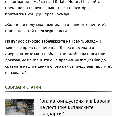
на компанията майка на JLR, Tata Motors Ltd., който
поема поста главен изпълнителен директор в
британския концерн през ноември.
„Колите ни получават вълнуващи отзиви от клиентите“,
подчертава той пред журналисти.
На въпрос относно забележките на Тръмп, Баладжи
заяви, че представянето на JLR в разтърсената от
американските мита глобална автомобилна индустрия
доказва, че компанията е на правилния път. „Трябва да
сравните нашите данни с това как се представят другите“,
изтъква той.
СВЪРЗАНИ СТАТИИ
Кога автоиндустрията в Европа
ще достигне китайските
стандарти?