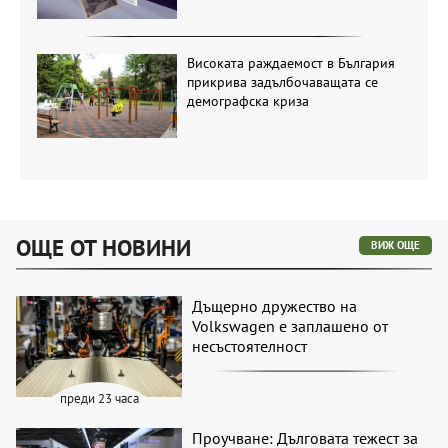
Високата раждаемост в България
прикрива задълбочаващата се
демографска криза
ОЩЕ ОТ НОВИНИ
ВИЖ ОЩЕ
Дъщерно дружество на
Volkswagen е заплашено от
несъстоятелност
преди 23 часа
Проучване: Дълговата тежест за