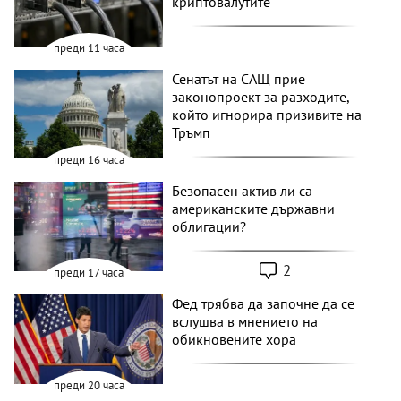
криптовалутите
преди 11 часа
Сенатът на САЩ прие
законопроект за разходите,
който игнорира призивите на
Тръмп
преди 16 часа
Безопасен актив ли са
американските държавни
облигации?
2
преди 17 часа
Фед трябва да започне да се
вслушва в мнението на
обикновените хора
преди 20 часа