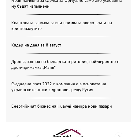
Иран намекна за сделка за Ормуз, но само ако условията
му бъдат изпълнени
Квантовата заплаха затяга примката около врата на
криптовалутите
Кадър на деня за 8 август
Дронът, паднал на българска територия, най-вероятно е
дрон-примамка „Майя“
Създадена през 2022 г. компания е в основата на
украинските атаки с дронове срещу Русия
Енергийният бизнес на Huawei намира нови пазари