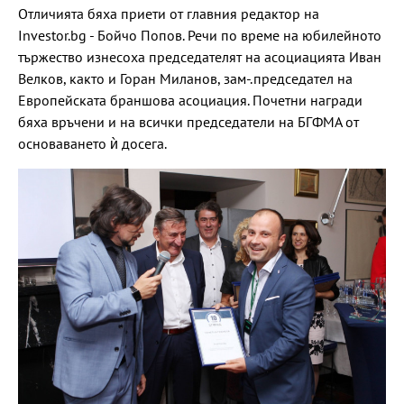
Отличията бяха приети от главния редактор на
Investor.bg - Бойчо Попов. Речи по време на юбилейното
тържество изнесоха председателят на асоциацията Иван
Велков, както и Горан Миланов, зам-.председател на
Европейската браншова асоциация. Почетни награди
бяха връчени и на всички председатели на БГФМА от
основаването ѝ досега.