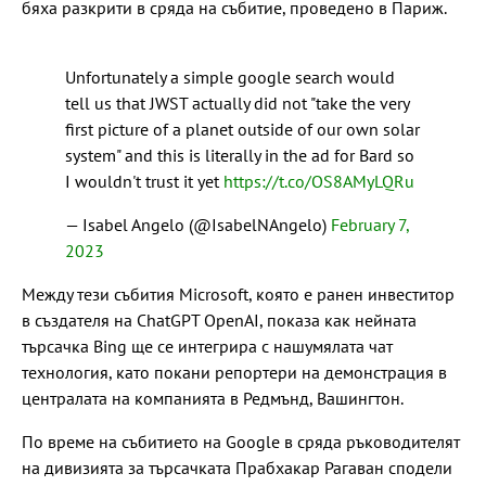
бяха разкрити в сряда на събитие, проведено в Париж.
Unfortunately a simple google search would
tell us that JWST actually did not "take the very
first picture of a planet outside of our own solar
system" and this is literally in the ad for Bard so
I wouldn't trust it yet
https://t.co/OS8AMyLQRu
— Isabel Angelo (@IsabelNAngelo)
February 7,
2023
Между тези събития Microsoft, която е ранен инвеститор
в създателя на ChatGPT OpenAI, показа как нейната
търсачка Bing ще се интегрира с нашумялата чат
технология, като покани репортери на демонстрация в
централата на компанията в Редмънд, Вашингтон.
По време на събитието на Google в сряда ръководителят
на дивизията за търсачката Прабхакар Рагаван сподели