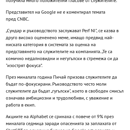
получила много положителни гласове от служителите.
Представител на Google не е коментирал темата
пред CNBC.
„Сундар и ръководството заслужават Perf NI", се казва в
друго високо оцененено меме, имащо предвид най-
ниската категория в системата за оценка на
представянето на служителите на компанията. „Те са
комично недалновидни и негугълски в стремежа си да
"изострят фокуса“.
През миналата година Пичай призова служителите да
бъдат по-фокусирани. Ръководството често моли
служителите да бъдат „гугълски", което в свободен смисъл
означава амбициозни и трудолюбиви, с уважение и
работа в екип.
Акциите на Alphabet се сринаха с повече от 9% през
миналата седмица заради опасенията за заплахата от