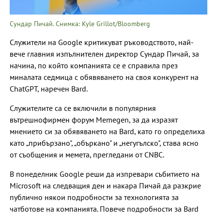
Сундар Пичай. Снимка: Kyle Grillot/Bloomberg
Служители на Google критикуват ръководството, най-
вече главния изпълнителен директор Сундар Пичай, за
начина, по който компанията се е справила през
миналата седмица с обявяването на своя конкурент на
ChatGPT, наречен Bard.
Служителите са се включили в популярния
вътрешнофирмен форум Memegen, за да изразят
мнението си за обявяването на Bard, като го определиха
като „прибързано", „объркано" и „негугълско", става ясно
от съобщения и мемета, прегледани от CNBC.
В понеделник Google реши да изпревари събитието на
Microsoft на следващия ден и накара Пичай да разкрие
публично някои подробности за технологията за
чатботове на компанията. Повече подробности за Bard