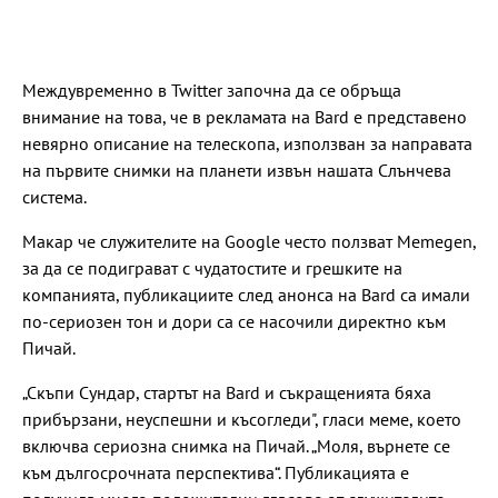
Междувременно в Twitter започна да се обръща
внимание на това, че в рекламата на Bard е представено
невярно описание на телескопа, използван за направата
на първите снимки на планети извън нашата Слънчева
система.
Макар че служителите на Google често ползват Memegen,
за да се подиграват с чудатостите и грешките на
компанията, публикациите след анонса на Bard са имали
по-сериозен тон и дори са се насочили директно към
Пичай.
„Скъпи Сундар, стартът на Bard и съкращенията бяха
прибързани, неуспешни и късогледи", гласи меме, което
включва сериозна снимка на Пичай. „Моля, върнете се
към дългосрочната перспектива“. Публикацията е