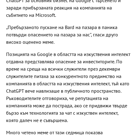
ChatGPT за основния бизнес на Google с търсенето и
заради прибързаната реакция на компанията на
събитието на Microsoft.
„Пребързаното пускане на Bard на пазара в паника
потвърди опасението на пазара за нас", гласи друго
високо оценено меме.
Позицията на Google в областта на изкуствения интелект
отдавна представлява опасение за инвеститорите. По
време на среща на всички служители през декември
служителите питаха за конкурентното предимство на
компанията в областта на изкуствения интелект, тъй като
ChatGPT вече навлизаше в публичното пространство.
Ръководителите отговориха, че репутацията на
компанията може да пострада, ако се придвижи твърде
бързо към технологията за чат с изкуствен интелект,
която далеч не е съвършена.
Много четено меме от тази седмица показва