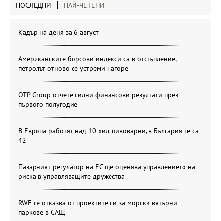
ПОСЛЕДНИ
НАЙ-ЧЕТЕНИ
Кадър на деня за 6 август
Американските борсови индекси са в отстъпление,
петролът отново се устреми нагоре
OTP Group отчете силни финансови резултати през
първото полугодие
В Европа работят над 10 хил. пивоварни, в България те са
42
Пазарният регулатор на ЕС ще оценява управлението на
риска в управляващите дружества
RWE се отказва от проектите си за морски вятърни
паркове в САЩ