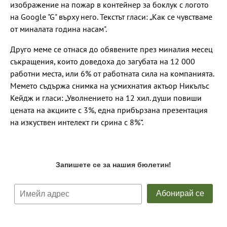
изображение на пожар в контейнер за боклук с логото
на Google "G" върху него. Текстът гласи: „Как се чувстваме
от миналата година насам".
Друго меме се отнася до обявените през миналия месец
съкращения, които доведоха до загубата на 12 000
работни места, или 6% от работната сила на компанията.
Мемето съдържа снимка на усмихнатия актьор Никълъс
Кейдж и гласи: „Уволнението на 12 хил. души повиши
цената на акциите с 3%, една прибързана презентация
на изкуствен интелект ги срина с 8%“.