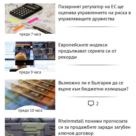
Пазарният регулатор на ЕС ще
оценява управлението на риска в
управляващите дружества
преди 7 часа
Европейските индекси
продължават серията си от
рекорди
преди 9 часа
Възможно ли е България да се
върне към бюджетни излишъци?
2
преди 10 часа
Rheinmetall понижи прогнозата
си за продажбите заради загубен
ключов договор