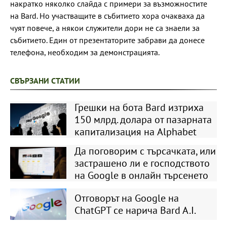
накратко няколко слайда с примери за възможностите
на Bard. Но участващите в събитието хора очакваха да
чуят повече, а някои служители дори не са знаели за
събитието. Един от презентаторите забрави да донесе
телефона, необходим за демонстрацията.
СВЪРЗАНИ СТАТИИ
Грешки на бота Bard изтриха
150 млрд. долара от пазарната
капитализация на Alphabet
Да поговорим с търсачката, или
застрашено ли е господството
на Google в онлайн търсенето
Отговорът на Google на
ChatGPT се нарича Bard A.I.