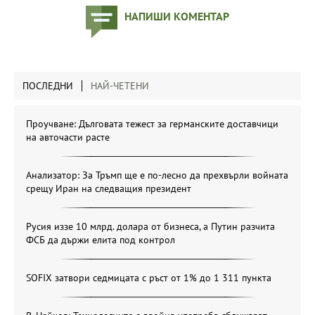
НАПИШИ КОМЕНТАР
ПОСЛЕДНИ
НАЙ-ЧЕТЕНИ
Проучване: Дълговата тежест за германските доставчици
на авточасти расте
Анализатор: За Тръмп ще е по-лесно да прехвърли войната
срещу Иран на следващия президент
Русия иззе 10 млрд. долара от бизнеса, а Путин разчита
ФСБ да държи елита под контрол
SOFIX затвори седмицата с ръст от 1% до 1 311 пункта