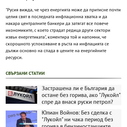
"Русия вижда, че чрез енергията може да притисне почти
целия свят в последната инфлационна хватка и да
накара централните банкери да затягат все повече
икономиките, с което страдат редица други сектори
извън енергетиката", коментира той и напомни, че
скорошното успокояване в ръста на инфлацията се
дължи основно на спада в цените на енергийните
ресурси.
СВЪРЗАНИ СТАТИИ
Застрашена ли е България да
остане без горива, ако "Лукойл"
спре да внася руски петрол?
Юлиан Войнов: Без сделка с
"Лукойл" ни чака период без
горива в бензиностанциите