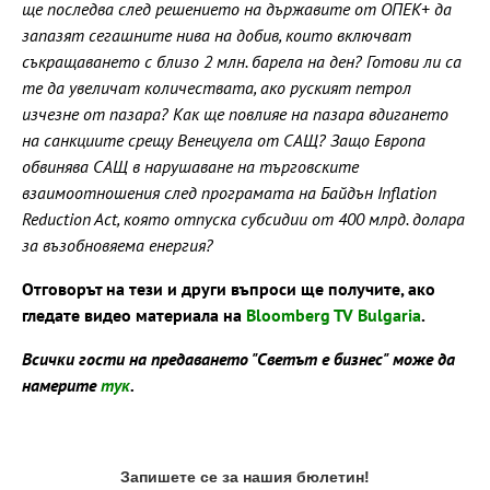
ще последва след решението на държавите от ОПЕК+ да
запазят сегашните нива на добив, които включват
съкращаването с близо 2 млн. барела на ден? Готови ли са
те да увеличат количествата, ако руският петрол
изчезне от пазара? Как ще повлияе на пазара вдигането
на санкциите срещу Венецуела от САЩ? Защо Европа
обвинява САЩ в нарушаване на търговските
взаимоотношения след програмата на Байдън Inflation
Reduction Act, която отпуска субсидии от 400 млрд. долара
за възобновяема енергия?
Отговорът на тези и други въпроси ще получите, ако
гледате видео материала на
Bloomberg TV Bulgaria
.
Всички гости на предаването "Светът е бизнес" може да
намерите
тук
.