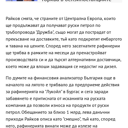
Райков смята, че страните от Централна Европа, които
ще продължават да получават руски петрол по
тръбопровода "Дружба", също могат да пострадат от
прекъсване на доставките, тъй като подкрепят ембаргото
и тавана на цените. Според него засегнатите рафинерии
ще трябва в рамките на месеци да пренастройват
производствата си и да търсят алтернативни доставчици,
което може да влоши задаващия се недостиг на дизел.
По думите на финансовия анализатор България още в
началото на лятото е трябвало да предприеме действия
за рафинерията на "Лукойл" в Бургас и сега заради
забавянето е притисната от исканията на руската
компания да позволи износа на продукти от руски
петрол. Обещанието за близо 1 млрд. лева данъчни
приходи Райков описа като "смешно", тъй като, според
него, рафинерията винаги може да излезе на