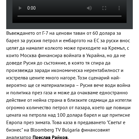
Въвеждането от Г-7 на ценови таван от 60 долара за
барел за руския петрол и ембаргото на ЕС за руски внос
целят да намалят колкото може приходите на Кремъл, с
които Москва финансира войната в Украйна, но да не
доведе Русия до състояние, в която тя спира да
произвежда заради икономическа нерентабилност и
изстрелва цените много нагоре. Този сценарий най-
вероятно ще се материализира – Русия вече води война
и политика през газа и може да очакваме едностранно
действие от нейна страна в близките седмици да изтегли
огромно количество петрол от пазара, което ще повиши
цената на петрола над 100 долара барел и ще притисне
Европа през зимата. Това каза в предаването "Светът е
бизнес" на Bloomberg TV Bulgaria финансовият
анализатор
Преслав Райков
.