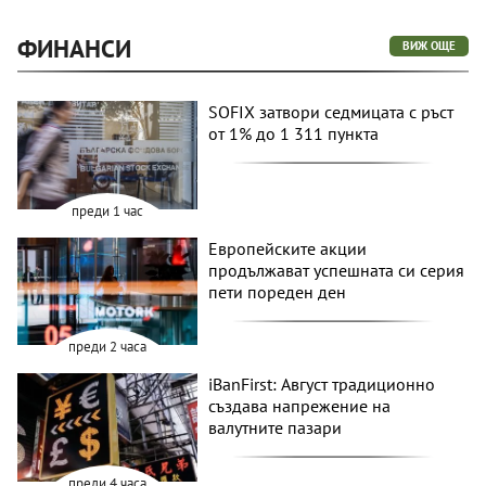
ФИНАНСИ
ВИЖ ОЩЕ
SOFIX затвори седмицата с ръст
от 1% до 1 311 пункта
преди 1 час
Европейските акции
продължават успешната си серия
пети пореден ден
преди 2 часа
iBanFirst: Август традиционно
създава напрежение на
валутните пазари
преди 4 часа