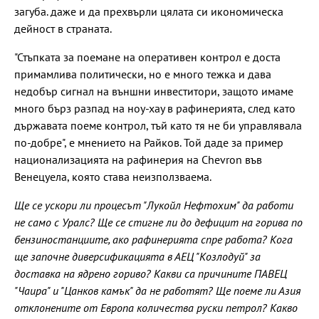
загуба. даже и да прехвърли цялата си икономическа
дейност в страната.
"Стъпката за поемане на оперативен контрол е доста
примамлива политически, но е много тежка и дава
недобър сигнал на външни инвеститори, защото имаме
много бърз разпад на ноу-хау в рафинерията, след като
държавата поеме контрол, тъй като тя не би управлявала
по-добре", е мнението на Райков. Той даде за пример
национализацията на рафинерия на Chevron във
Венецуела, която става неизползваема.
Ще се ускори ли процесът "Лукойл Нефтохим" да работи
не само с Уралс? Ще се стигне ли до дефицит на горива по
бензиностанциите, ако рафинерията спре работа? Кога
ще започне диверсификацията в АЕЦ "Козлодуй" за
доставка на ядрено гориво? Какви са причините ПАВЕЦ
"Чаира" и "Цанков камък" да не работят? Ще поеме ли Азия
отклонените от Европа количества руски петрол? Какво