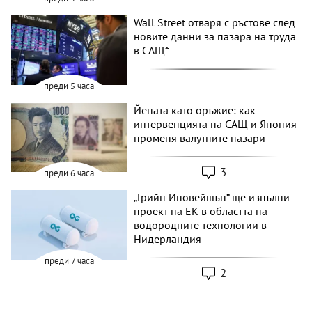
Wall Street отваря с ръстове след
новите данни за пазара на труда
в САЩ*
преди 5 часа
Йената като оръжие: как
интервенцията на САЩ и Япония
променя валутните пазари
3
преди 6 часа
„Грийн Иновейшън“ ще изпълни
проект на ЕК в областта на
водородните технологии в
Нидерландия
преди 7 часа
2