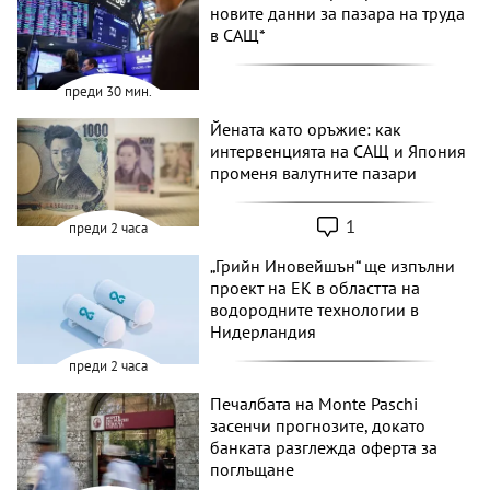
новите данни за пазара на труда
в САЩ*
преди 30 мин.
Йената като оръжие: как
интервенцията на САЩ и Япония
променя валутните пазари
1
преди 2 часа
„Грийн Иновейшън“ ще изпълни
проект на ЕК в областта на
водородните технологии в
Нидерландия
преди 2 часа
Печалбата на Monte Paschi
засенчи прогнозите, докато
банката разглежда оферта за
поглъщане