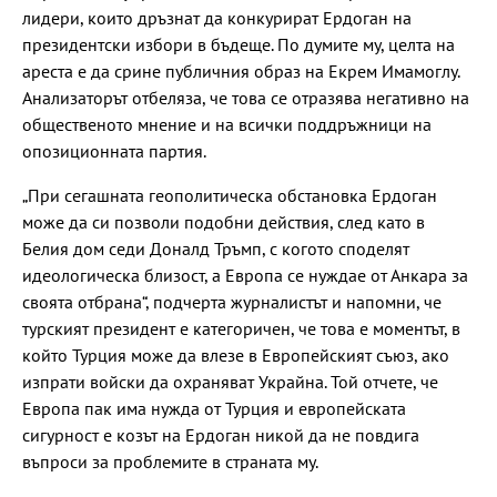
лидери, които дръзнат да конкурират Ердоган на
президентски избори в бъдеще. По думите му, целта на
ареста е да срине публичния образ на Екрем Имамоглу.
Анализаторът отбеляза, че това се отразява негативно на
общественото мнение и на всички поддръжници на
опозиционната партия.
„При сегашната геополитическа обстановка Ердоган
може да си позволи подобни действия, след като в
Белия дом седи Доналд Тръмп, с когото споделят
идеологическа близост, а Европа се нуждае от Анкара за
своята отбрана“, подчерта журналистът и напомни, че
турският президент е категоричен, че това е моментът, в
който Турция може да влезе в Европейският съюз, ако
изпрати войски да охраняват Украйна. Той отчете, че
Европа пак има нужда от Турция и европейската
сигурност е козът на Ердоган никой да не повдига
въпроси за проблемите в страната му.