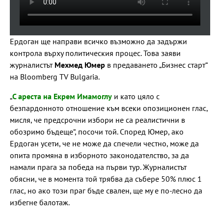
Ердоган ще направи всичко възможно да задържи
контрола върху политическия процес. Това заяви
журналистът
Мехмед Юмер
в предаването „Бизнес старт“
на Bloomberg TV Bulgaria.
„
С ареста на Екрем Имамоглу
и като цяло с
безпардонното отношение към всеки опозиционен глас,
мисля, че предсрочни избори не са реалистични в
обозримо бъдеще“, посочи той. Според Юмер, ако
Ердоган усети, че не може да спечели честно, може да
опита промяна в изборното законодателство, за да
намали прага за победа на първи тур. Журналистът
обясни, че в момента той трябва да събере 50% плюс 1
глас, но ако този праг бъде свален, ще му е по-лесно да
избегне балотаж.