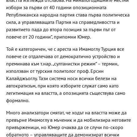
властта изглежда отслабва. На миналогодишните местни
избори за първи от 40 години опозиционната
Републиканска народна партия става първа политическа
сила, а управляващата Партия на справедливостта и
развитието пада до втора позиция за първи път от
повече от 20 години“, припомни Юмер.
Той е категоричен, че с ареста на Имамоглу Турция все
повече се отдалечава от демократично устройство и
преминава към т.нар. „султанистки режим“ – термин,
използван от турския политолог проф. Ерсин
Калайджъоглу. Тази система носи всички белези на
автократизъм, при която изборите служат само като
легитимация на властта, а опозицията съществува само
формално.
Много анализатори смятат, че ходът на властта може да
превърне Имамоглу в мъченик и да мобилизира неговите
привърженици, но Юмер очаква да се случи по-скоро
обратното – управляващите да демонизират всички