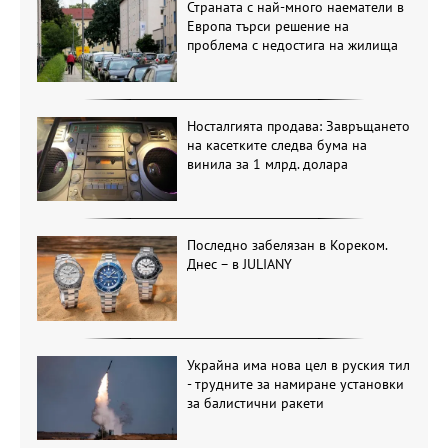
Страната с най-много наематели в
Европа търси решение на
проблема с недостига на жилища
Носталгията продава: Завръщането
на касетките следва бума на
винила за 1 млрд. долара
Последно забелязан в Кореком.
Днес – в JULIANY
Украйна има нова цел в руския тил
- трудните за намиране установки
за балистични ракети