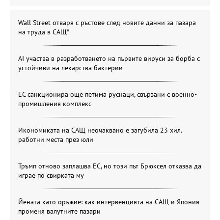
Wall Street отваря с ръстове след новите данни за пазара
на труда в САЩ*
AI участва в разработването на първите вируси за борба с
устойчиви на лекарства бактерии
ЕС санкционира още петима руснаци, свързани с военно-
промишления комплекс
Икономиката на САЩ неочаквано е загубила 23 хил.
работни места през юли
Тръмп отново заплашва ЕС, но този път Брюксел отказва да
играе по свирката му
Йената като оръжие: как интервенцията на САЩ и Япония
променя валутните пазари