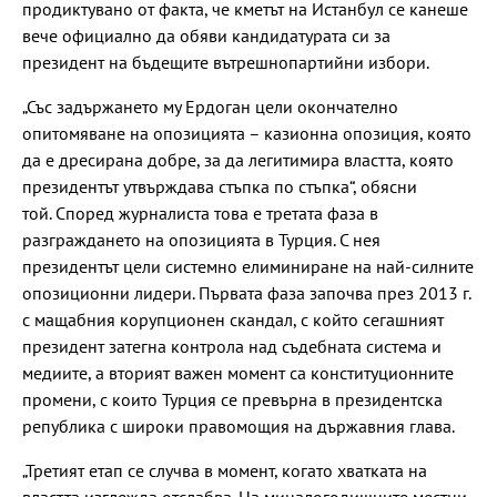
продиктувано от факта, че кметът на Истанбул се канеше
вече официално да обяви кандидатурата си за
президент на бъдещите вътрешнопартийни избори.
„Със задържането му Ердоган цели окончателно
опитомяване на опозицията – казионна опозиция, която
да е дресирана добре, за да легитимира властта, която
президентът утвърждава стъпка по стъпка“, обясни
той. Според журналиста това е третата фаза в
разграждането на опозицията в Турция. С нея
президентът цели системно елиминиране на най-силните
опозиционни лидери. Първата фаза започва през 2013 г.
с мащабния корупционен скандал, с който сегашният
президент затегна контрола над съдебната система и
медиите, а вторият важен момент са конституционните
промени, с които Турция се превърна в президентска
република с широки правомощия на държавния глава.
„Третият етап се случва в момент, когато хватката на