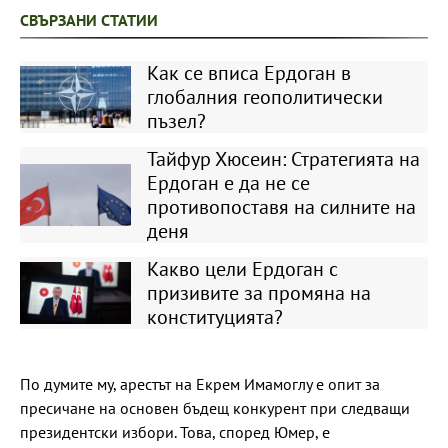
СВЪРЗАНИ СТАТИИ
Как се вписа Ердоган в
глобалния геополитически
пъзел?
Тайфур Хюсеин: Стратегията на
Ердоган е да не се
противопоставя на силните на
деня
Какво цели Ердоган с
призивите за промяна на
конституцията?
По думите му, арестът на Екрем Имамоглу е опит за
пресичане на основен бъдещ конкурент при следващи
президентски избори. Това, според Юмер, е