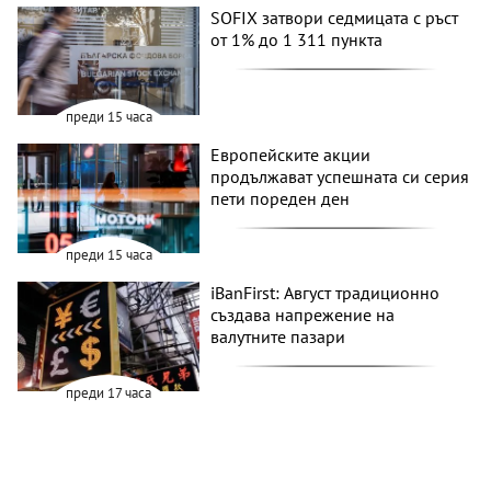
SOFIX затвори седмицата с ръст
от 1% до 1 311 пункта
преди 15 часа
Европейските акции
продължават успешната си серия
пети пореден ден
преди 15 часа
iBanFirst: Август традиционно
създава напрежение на
валутните пазари
преди 17 часа