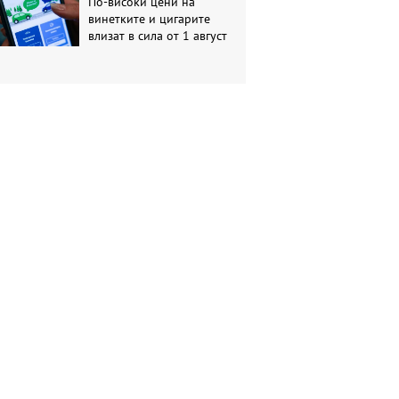
По-високи цени на
винетките и цигарите
влизат в сила от 1 август