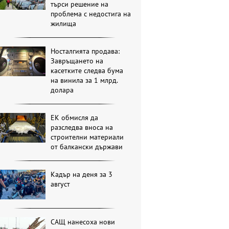
търси решение на
проблема с недостига на
жилища
Носталгията продава:
Завръщането на
касетките следва бума
на винила за 1 млрд.
долара
ЕК обмисля да
разследва вноса на
строителни материали
от балкански държави
Кадър на деня за 3
август
САЩ нанесоха нови