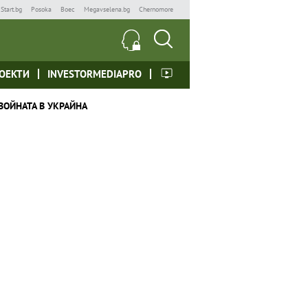
Start.bg
Posoka
Boec
Megavselena.bg
Chernomore
ОЕКТИ
INVESTORMEDIAPRO
ВОЙНАТА В УКРАЙНА