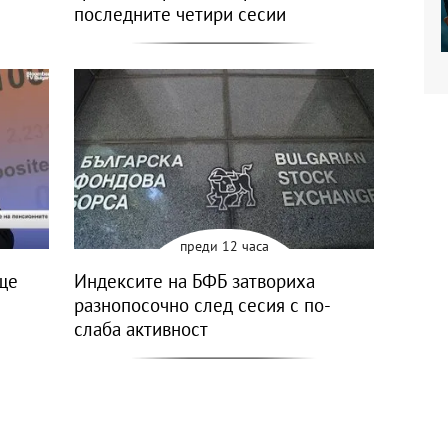
последните четири сесии
преди 12 часа
ще
Индексите на БФБ затвориха
разнопосочно след сесия с по-
слаба активност