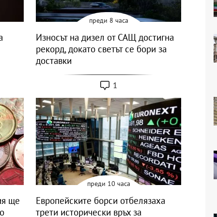
преди 8 часа
a
Износът на дизел от САЩ достигна
рекорд, докато светът се бори за
доставки
1
преди 10 часа
ия ще
Европейските борси отбелязаха
но
трети исторически връх за