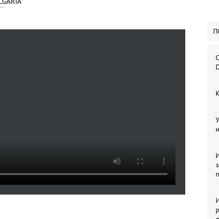
LGARIA
П
С
D
К
У
и
И
И
р