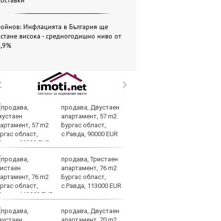
доставки
Войнов: Инфлацията в България ще
стане висока - средногодишно ниво от
5,9%
продава, Двустаен
Ир
апартамент, 57 m2
по
Бургас област,
сп
с.Равда, 90000 EUR
т
Ормузкия проток
продава, Тристаен
Ве
апартамент, 76 m2
на
Бургас област,
на
с.Равда, 113000 EUR
п
ръководството
продава, Двустаен
Си
апартамент, 70 m2
съ