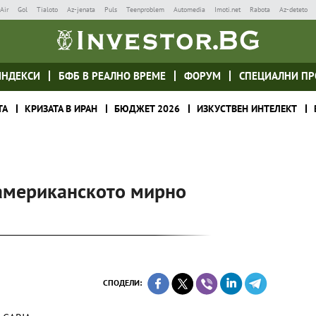
Air
Gol
Tialoto
Az-jenata
Puls
Teenproblem
Automedia
Imoti.net
Rabota
Az-deteto
ИНДЕКСИ
БФБ В РЕАЛНО ВРЕМЕ
ФОРУМ
СПЕЦИАЛНИ ПР
ТА
КРИЗАТА В ИРАН
БЮДЖЕТ 2026
ИЗКУСТВЕН ИНТЕЛЕКТ
 американското мирно
СПОДЕЛИ: