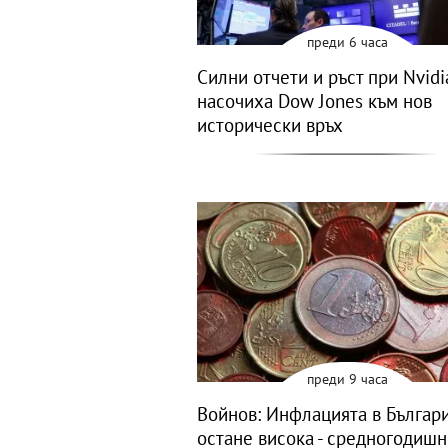
преди 6 часа
Силни отчети и ръст при Nvidi
насочиха Dow Jones към нов
исторически връх
преди 9 часа
Войнов: Инфлацията в Българ
остане висока - средногодиш