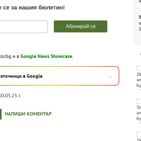
о
tor.bg и в
Google News Showcase
.
Убитият мъж на
→
Младежкия хълм в
източници в Google
Пловдив е от Кричим
30.05.25 г.
Кола се преобърна по
таван на тротоар
НАПИШИ КОМЕНТАР
Това са последните
дни, в които цените ще