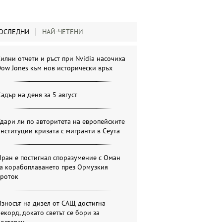
ОСЛЕДНИ
НАЙ-ЧЕТЕНИ
илни отчети и ръст при Nvidia насочиха
ow Jones към нов исторически връх
адър на деня за 5 август
дари ли по авторитета на европейските
нституции кризата с мигранти в Сеута
ран е постигнал споразумение с Оман
за корабоплаването през Ормузкия
проток
зносът на дизел от САЩ достигна
екорд, докато светът се бори за