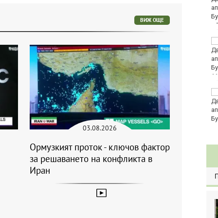
се изписват в лева и в
евро по закон
ВИЖ ОЩЕ
Хванаха за ден 29
шофьори с алкохол
или наркотици
11
Три главни дирекции
поемат дейностите на
Регионалните здравни
инспекции
03.08.2026
Ормузкият проток - ключов фактор
за решаването на конфликта в
Иран