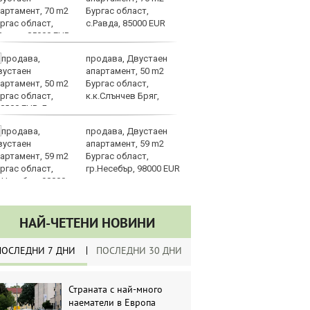
Бургас област,
в 
с.Равда, 85000 EUR
ре
изостават
продава, Двустаен
Ко
апартамент, 50 m2
ки
Бургас област,
за
к.к.Слънчев Бряг,
уб
8000 EUR
продава, Двустаен
Ки
апартамент, 59 m2
м
Бургас област,
ин
гр.Несебър, 98000 EUR
д
НАЙ-ЧЕТЕНИ НОВИНИ
ПОСЛЕДНИ 7 ДНИ
ПОСЛЕДНИ 30 ДНИ
Страната с най-много
наематели в Европа