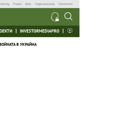
Start.bg
Posoka
Boec
Megavselena.bg
Chernomore
ОЕКТИ
INVESTORMEDIAPRO
ВОЙНАТА В УКРАЙНА