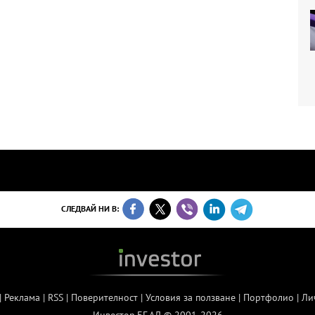
СЛЕДВАЙ НИ В:
|
Реклама
|
RSS
|
Поверителност
|
Условия за ползване
|
Портфолио
|
Ли
Инвестор.БГ АД © 2001-2026