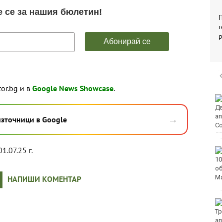
П
г
р
tor.bg и в
Google News Showcase
.
Мачовете и спортът по
ТВ днес (8 август)
→
източници в Google
1.07.25 г.
Виц на деня - 8 август
НАПИШИ КОМЕНТАР
Времето във Варна на
8 август 2026