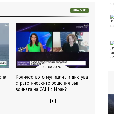
ВИЖ ОЩЕ
След гонка: Задържаха
мъж, у когото са
намерени 460 000 евро
Честваме паметта на
свети Емилиан,
Кизикски епископ
06.08.2026
опа
Количеството муниции ли диктува
стратегическите решения във
войната на САЩ с Иран?