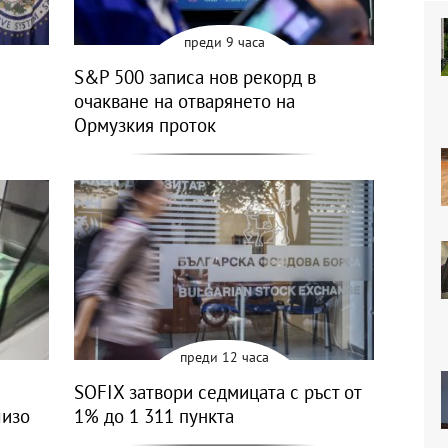
преди 9 часа
S&P 500 записа нов рекорд в
очакване на отварянето на
Ормузкия проток
преди 12 часа
SOFIX затвори седмицата с ръст от
лизо
1% до 1 311 пункта