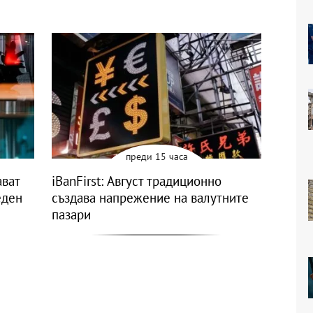
преди 15 часа
ават
iBanFirst: Август традиционно
еден
създава напрежение на валутните
пазари