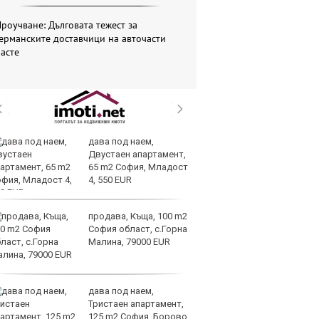
роучване: Дълговата тежест за
ерманските доставчици на авточасти
асте
дава под наем,
За
Двустаен апартамент,
на
65 m2 София, Младост
ус
4, 550 EUR
продава, Къща, 100 m2
И
София област, с.Горна
гр
Малина, 79000 EUR
Ит
ми
дава под наем,
Op
Тристаен апартамент,
ра
125 m2 София, Борово,
м