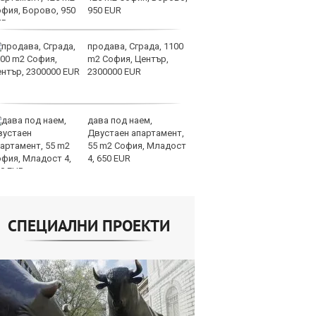
950 EUR
оп
сигурността
продава, Сграда, 1100
До
m2 София, Център,
ни
2300000 EUR
пр
ви
отслабват
дава под наем,
Ук
Двустаен апартамент,
ат
55 m2 София, Младост
та
4, 650 EUR
об
СПЕЦИАЛНИ ПРОЕКТИ