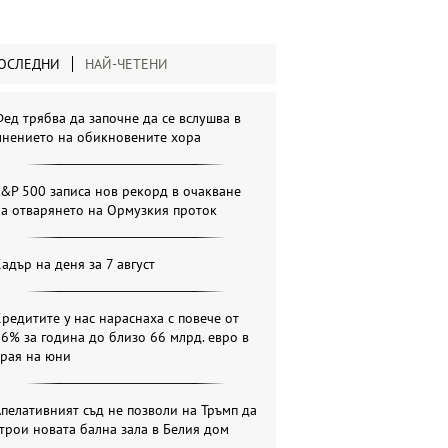
ОСЛЕДНИ
НАЙ-ЧЕТЕНИ
ед трябва да започне да се вслушва в
мнението на обикновените хора
&P 500 записа нов рекорд в очакване
а отварянето на Ормузкия проток
адър на деня за 7 август
редитите у нас нараснаха с повече от
6% за година до близо 66 млрд. евро в
края на юни
пелативният съд не позволи на Тръмп да
трои новата бална зала в Белия дом