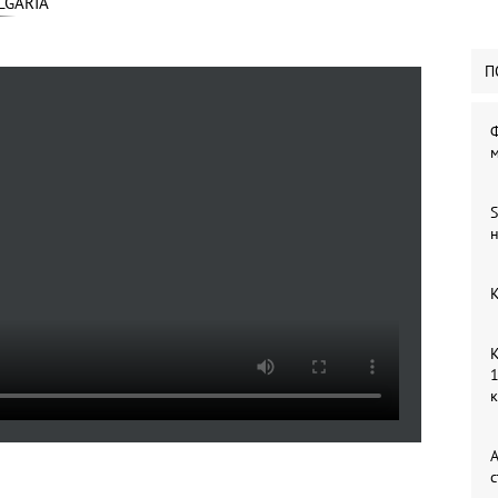
LGARIA
П
Ф
S
н
К
К
1
А
с