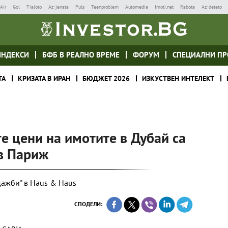
Air
Gol
Tialoto
Az-jenata
Puls
Teenproblem
Automedia
Imoti.net
Rabota
Az-deteto
ИНДЕКСИ
БФБ В РЕАЛНО ВРЕМЕ
ФОРУМ
СПЕЦИАЛНИ ПР
ТА
КРИЗАТА В ИРАН
БЮДЖЕТ 2026
ИЗКУСТВЕН ИНТЕЛЕКТ
е цени на имотите в Дубай са
 в Париж
ажби" в Haus & Haus
СПОДЕЛИ: