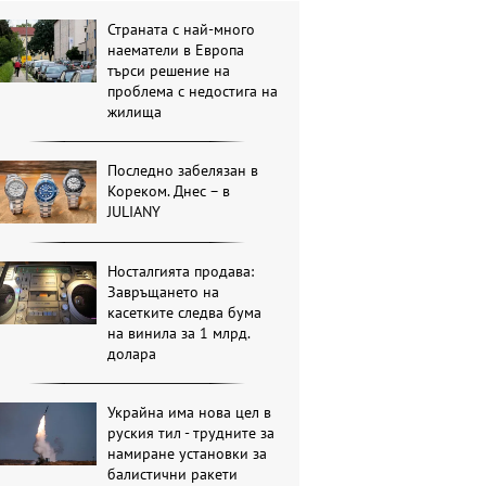
Страната с най-много
наематели в Европа
търси решение на
проблема с недостига на
жилища
Последно забелязан в
Кореком. Днес – в
JULIANY
Носталгията продава:
Завръщането на
касетките следва бума
на винила за 1 млрд.
долара
Украйна има нова цел в
руския тил - трудните за
намиране установки за
балистични ракети