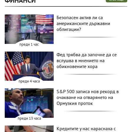
ФИНАНСИ
Безопасен актив ли са
американските държавни
облигации?
преди 1 час
Фед трябва да започне да се
вслушва в мнението на
обикновените хора
преди 4 часа
S&P 500 записа нов рекорд в
очакване на отварянето на
Ормузкия проток
преди 13 часа
Кредитите у нас нараснаха с