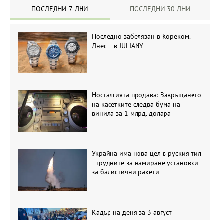
ПОСЛЕДНИ 7 ДНИ
ПОСЛЕДНИ 30 ДНИ
Последно забелязан в Кореком.
Днес – в JULIANY
Носталгията продава: Завръщането
на касетките следва бума на
винила за 1 млрд. долара
Украйна има нова цел в руския тил
- трудните за намиране установки
за балистични ракети
Кадър на деня за 3 август