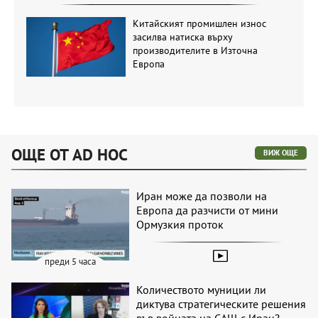
Китайският промишлен износ
засилва натиска върху
производителите в Източна
Европа
ОЩЕ ОТ AD HOC
ВИЖ ОЩЕ
Иран може да позволи на
Европа да разчисти от мини
Ормузкия проток
преди 5 часа
Количеството муниции ли
диктува стратегическите решения
във войната на САЩ с Иран?