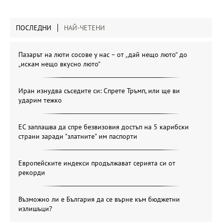
ПОСЛЕДНИ
НАЙ-ЧЕТЕНИ
Пазарът на люти сосове у нас – от „дай нещо люто“ до
„искам нещо вкусно люто“
Иран изнудва съседите си: Спрете Тръмп, или ще ви
ударим тежко
ЕС заплашва да спре безвизовия достъп на 5 карибски
страни заради "златните" им паспорти
Европейските индекси продължават серията си от
рекорди
Възможно ли е България да се върне към бюджетни
излишъци?