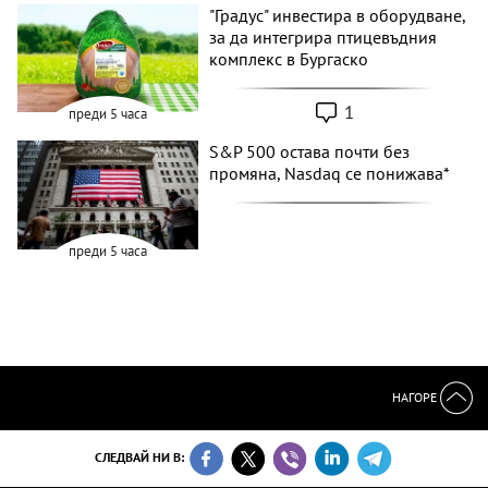
"Градус" инвестира в оборудване,
за да интегрира птицевъдния
комплекс в Бургаско
1
преди 5 часа
S&P 500 остава почти без
промяна, Nasdaq се понижава*
преди 5 часа
НАГОРЕ
СЛЕДВАЙ НИ В: