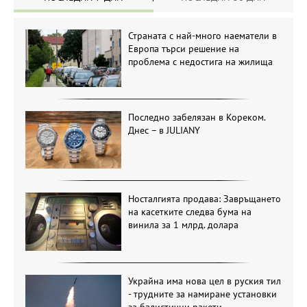
Страната с най-много наематели в
Европа търси решение на
проблема с недостига на жилища
Последно забелязан в Кореком.
Днес – в JULIANY
Носталгията продава: Завръщането
на касетките следва бума на
винила за 1 млрд. долара
Украйна има нова цел в руския тил
- трудните за намиране установки
за балистични ракети