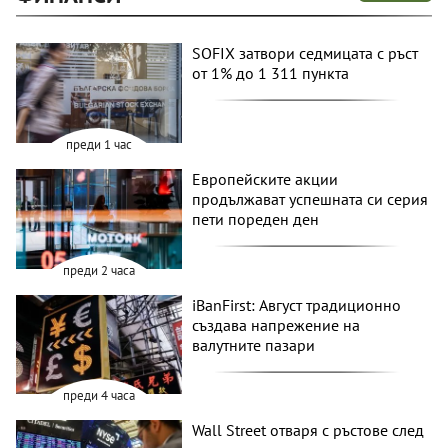
SOFIX затвори седмицата с ръст
от 1% до 1 311 пункта
преди 1 час
Европейските акции
продължават успешната си серия
пети пореден ден
преди 2 часа
iBanFirst: Август традиционно
създава напрежение на
валутните пазари
преди 4 часа
Wall Street отваря с ръстове след