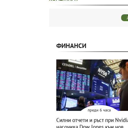
ФИНАНСИ
преди 6 часа
Силни отчети и ръст при Nvidi
насочиха Dow Jones към нов