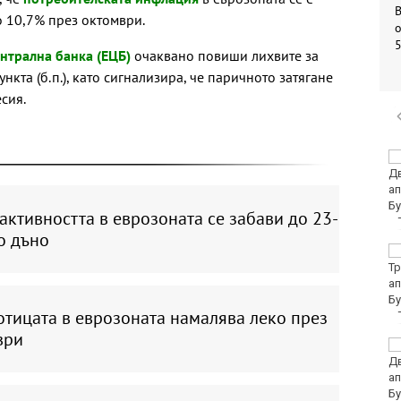
о 10,7% през октомври.
о
нтрална банка (ЕЦБ)
очаквано повиши лихвите за
нкта (б.п.), като сигнализира, че паричното затягане
сия.
Убитият мъж на
Младежкия хълм в
Пловдив е от Кричим
активността в еврозоната се забави до 23-
о дъно
Кола се преобърна по
таван на тротоар
отицата в еврозоната намалява леко през
ври
Това са последните
дни, в които цените ще
се изписват в лева и в
евро по закон