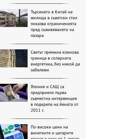
Търсенето в Китай на
жилища в съветски стил
показва ограниченията
пред съживяването на
пазара
Светът премина ключова
граница в соларната
енергетика, без никой да
забележи
Япония и САЩ са
предприели първа
съвместна интервенция
в подкрепа на йената от
2011 г.
По-високи цени на
винетките и цигарите
влизат в сила от 1 август