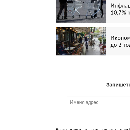
Инфлаци
10,7% 
Икономи
до 2-г
Всяка новина е актив, следете Inves