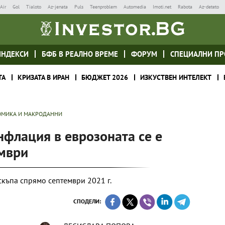
Air
Gol
Tialoto
Az-jenata
Puls
Teenproblem
Automedia
Imoti.net
Rabota
Az-deteto
ИНДЕКСИ
БФБ В РЕАЛНО ВРЕМЕ
ФОРУМ
СПЕЦИАЛНИ ПР
ТА
КРИЗАТА В ИРАН
БЮДЖЕТ 2026
ИЗКУСТВЕН ИНТЕЛЕКТ
МИКА И МАКРОДАННИ
флация в еврозоната се е
ември
скъпа спрямо септември 2021 г.
СПОДЕЛИ: