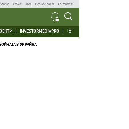
Start.bg
Posoka
Boec
Megavselena.bg
Chernomore
ОЕКТИ
INVESTORMEDIAPRO
ВОЙНАТА В УКРАЙНА