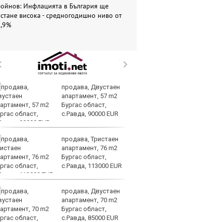
Войнов: Инфлацията в България ще
стане висока - средногодишно ниво от
5,9%
продава, Двустаен
Ве
апартамент, 57 m2
на
Бургас област,
на
с.Равда, 90000 EUR
п
ръководството
продава, Тристаен
Си
апартамент, 76 m2
съ
Бургас област,
в 
с.Равда, 113000 EUR
ре
изостават
продава, Двустаен
Ко
апартамент, 70 m2
ки
Бургас област,
за
с.Равда, 85000 EUR
уб