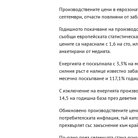
Производствените цени в еврозонат
септември, отчасти повлияни от заб
Годишното покачване на производст
съобщи европейската статистическа 
цените са нараснали с 1,6 на сто, 
анкетирани от медията.
Енергията е поскъпнала с 3,3% на м
силния ръст е налице известно заба
месечно поскъпване и 117,1% годи
С изключение на енергията произво
14,5 на годишна база през деветия 
Обикновено производствените цени
потребителската инфлация, тъй като
прехвърлят със закъснение към кра
По-рано през седмицата стана ясно