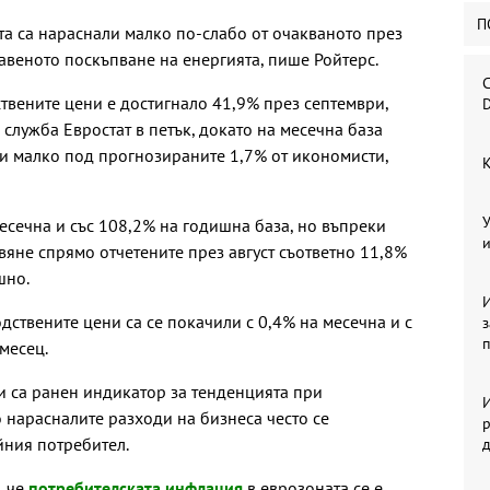
П
а са нараснали малко по-слабо от очакваното през
авеното поскъпване на енергията, пише Ройтерс.
С
вените цени е достигнало 41,9% през септември,
D
служба Евростат в петък, докато на месечна база
или малко под прогнозираните 1,7% от икономисти,
К
У
есечна и със 108,2% на годишна база, но въпреки
и
вяне спрямо отчетените през август съответно 11,8%
шно.
И
дствените цени са се покачили с 0,4% на месечна и с
месец.
 са ранен индикатор за тенденцията при
И
 нарасналите разходи на бизнеса често се
р
йния потребител.
, че
потребителската инфлация
в еврозоната се е