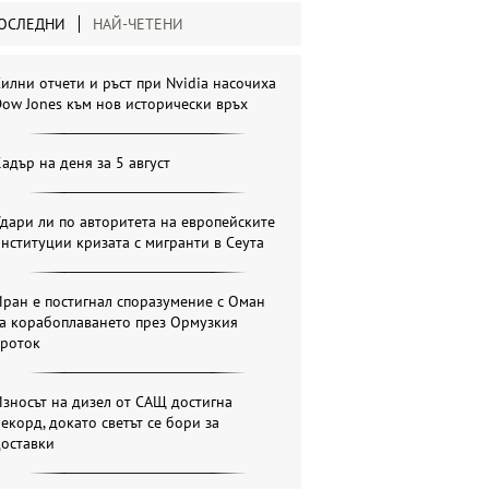
ОСЛЕДНИ
НАЙ-ЧЕТЕНИ
илни отчети и ръст при Nvidia насочиха
ow Jones към нов исторически връх
адър на деня за 5 август
дари ли по авторитета на европейските
нституции кризата с мигранти в Сеута
ран е постигнал споразумение с Оман
за корабоплаването през Ормузкия
проток
зносът на дизел от САЩ достигна
екорд, докато светът се бори за
доставки