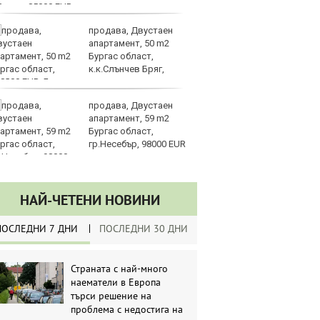
продава, Двустаен
Ки
апартамент, 50 m2
м
Бургас област,
ин
к.к.Слънчев Бряг,
д
8000 EUR
продава, Двустаен
Ка
апартамент, 59 m2
се
Бургас област,
па
гр.Несебър, 98000 EUR
р
НАЙ-ЧЕТЕНИ НОВИНИ
ПОСЛЕДНИ 7 ДНИ
ПОСЛЕДНИ 30 ДНИ
Страната с най-много
наематели в Европа
търси решение на
проблема с недостига на