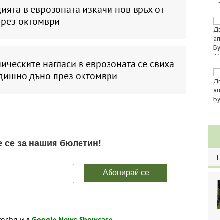
ята в еврозоната изкачи нов връх от
през октомври
Хванаха за ден 29
шофьори с алкохол
или наркотици
11
ческите нагласи в еврозоната се свиха
Три главни дирекции
одишно дъно през октомври
поемат дейностите на
Регионалните здравни
инспекции
tor.bg и в
Google News Showcase
.