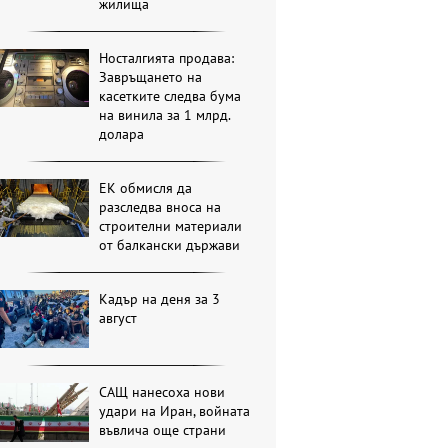
жилища
Носталгията продава:
Завръщането на
касетките следва бума
на винила за 1 млрд.
долара
ЕК обмисля да
разследва вноса на
строителни материали
от балкански държави
Кадър на деня за 3
август
САЩ нанесоха нови
удари на Иран, войната
въвлича още страни