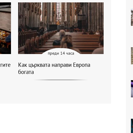
преди 14 часа
угите
Как църквата направи Европа
богата