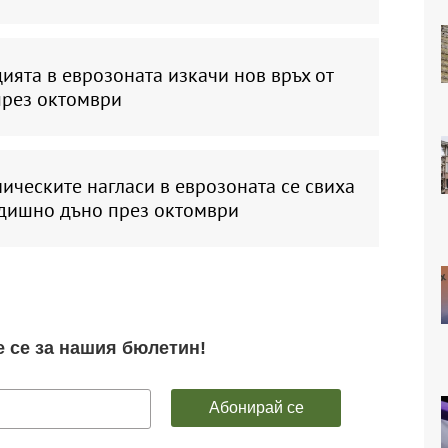
ята в еврозоната изкачи нов връх от
през октомври
ческите нагласи в еврозоната се свиха
одишно дъно през октомври