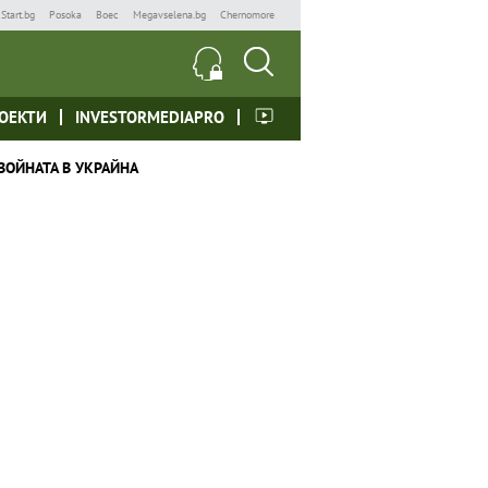
Start.bg
Posoka
Boec
Megavselena.bg
Chernomore
ОЕКТИ
INVESTORMEDIAPRO
ВОЙНАТА В УКРАЙНА