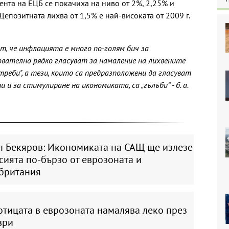
ента на ЕЦБ се покачиха на ниво от 2%, 2,25% и
 Депозитната лихва от 1,5% е най-високата от 2009 г.
, че инфлацията е много по-голям бич за
ователно рядко гласуват за намаление на лихвените
реби", а тези, които са предразположени да гласуват
и за стимулиране на икономиката, са „гълъби“ - б. а.
н Бекяров: Икономиката на САЩ ще излезе
сията по-бързо от еврозоната и
британия
отицата в еврозоната намалява леко през
ври