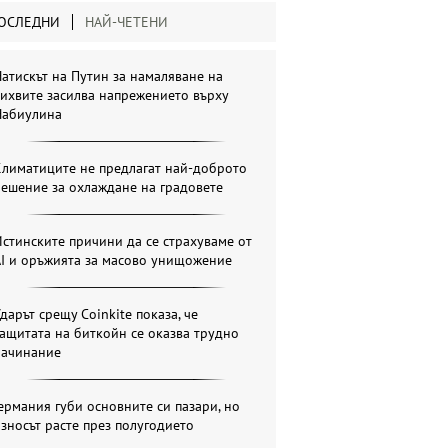
ОСЛЕДНИ
НАЙ-ЧЕТЕНИ
атискът на Путин за намаляване на
ихвите засилва напрежението върху
Набиулина
Климатиците не предлагат най-доброто
ешение за охлаждане на градовете
стинските причини да се страхуваме от
AI и оръжията за масово унищожение
дарът срещу Coinkite показа, че
ащитата на биткойн се оказва трудно
начинание
ермания губи основните си пазари, но
зносът расте през полугодието