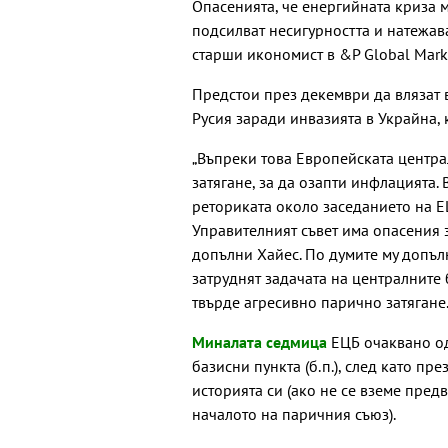
Опасенията, че енергийната криза 
подсилват несигурността и натежав
старши икономист в &P Global Market
Предстои през декември да влязат 
Русия заради инвазията в Украйна, 
„Въпреки това Европейската центра
затягане, за да озапти инфлацията.
реториката около заседанието на Е
Управителният съвет има опасения 
допълни Хайес. По думите му допъ
затруднят задачата на централните 
твърде агресивно парично затягане
Миналата седмица
ЕЦБ очаквано о
базисни пункта (б.п.), след като пр
историята си (ако не се вземе пред
началото на паричния съюз).