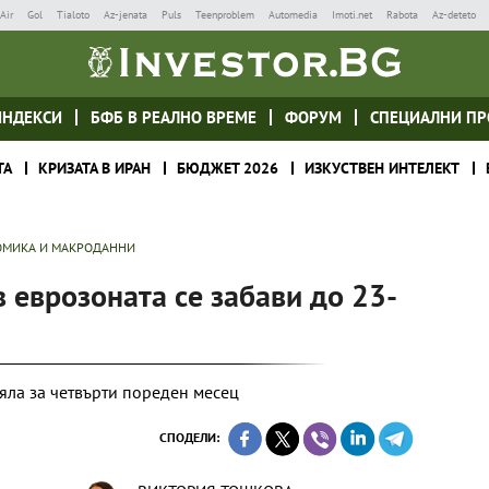
Air
Gol
Tialoto
Az-jenata
Puls
Teenproblem
Automedia
Imoti.net
Rabota
Az-deteto
ИНДЕКСИ
БФБ В РЕАЛНО ВРЕМЕ
ФОРУМ
СПЕЦИАЛНИ ПР
ТА
КРИЗАТА В ИРАН
БЮДЖЕТ 2026
ИЗКУСТВЕН ИНТЕЛЕКТ
МИКА И МАКРОДАННИ
в еврозоната се забави до 23-
яла за четвърти пореден месец
СПОДЕЛИ: