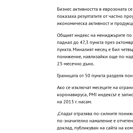
Бизнес активността в еврозоната с
показаха резултатите от частно про
икономическа активност и продукц
Общият индекс на мениджърите по п
паднал до 47,3 пункта през октомвр
пункта. Миналият месец е бил четвъ
понижение, навлизайки още по-над
23-месечно дъно.
Границата от 50 пункта разделя по
Ако се изключат месеците на огра
коронавируса, PMI индексът е запи
на 2013 г. насам.
„Спадът отразява по-силните пониже
по-значително намаление е отчетено
доклад, публикуван на сайта на ком