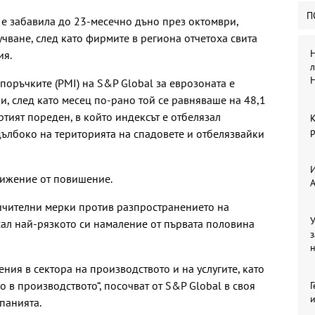
П
е е забавила до 23-месечно дъно през октомври,
учване, след като фирмите в региона отчетоха свита
Н
ия.
л
оръчките (PMI) на S&P Global за еврозоната е
и, след като месец по-рано той се равняваше на 48,1
ртият пореден, в който индексът е отбелязал
р
ълбоко на територията на спадовете и отбелязвайки
И
нижение от повишение.
ничителни мерки против разпространението на
У
сал най-рязкото си намаление от първата половина
з
ния в сектора на производството и на услугите, като
 в производството“, посочват от S&P Global в своя
Г
и
панията.