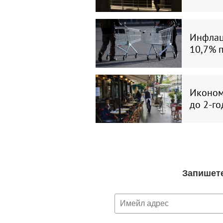
Инфлаци
10,7% 
Икономи
до 2-г