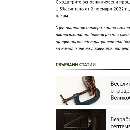
С хода трите основни лихвени проц
1,5%, считано от 2 ноември 2022 г..
насам.
*Централните банкери, които смятат
икономиката от бавния ръст и след
проценти, носят нарицателното "яст
за намаляване на лихвените проценти 
СВЪРЗАНИ СТАТИИ
Весели
от реце
Велико
Безраб
септем