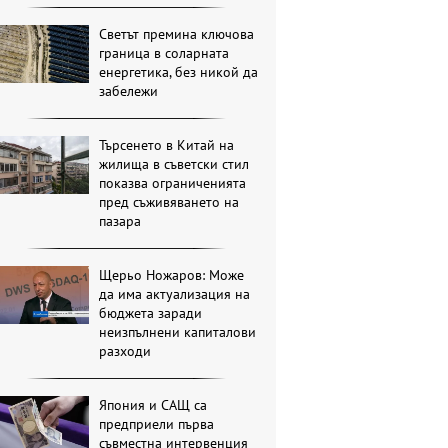
Светът премина ключова
граница в соларната
енергетика, без никой да
забележи
Търсенето в Китай на
жилища в съветски стил
показва ограниченията
пред съживяването на
пазара
Щерьо Ножаров: Може
да има актуализация на
бюджета заради
неизпълнени капиталови
разходи
Япония и САЩ са
предприели първа
съвместна интервенция