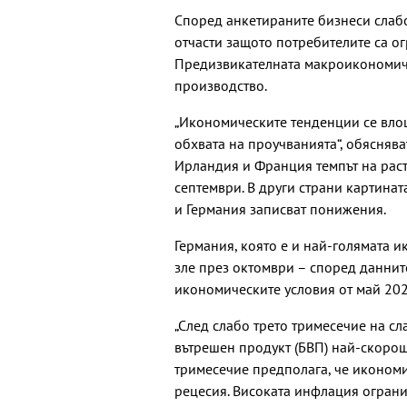
Според анкетираните бизнеси слабо
отчасти защото потребителите са о
Предизвикателната макроикономиче
производство.
„Икономическите тенденции се влош
обхвата на проучванията“, обясняв
Ирландия и Франция темпът на раст
септември. В други страни картинат
и Германия записват понижения.
Германия, която е и най-голямата и
зле през октомври – според даннит
икономическите условия от май 2020
„След слабо трето тримесечие на с
вътрешен продукт (БВП) най-скорош
тримесечие предполага, че икономи
рецесия. Високата инфлация огранич