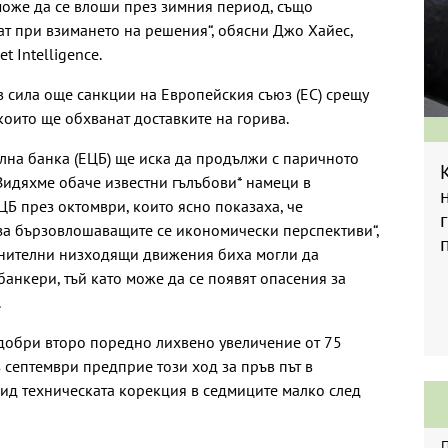
може да се влоши през зимния период, също
ат при взимането на решения“, обясни Джо Хайес,
 Intelligence.
в сила още санкции на Европейския съюз (ЕС) срещу
които ще обхванат доставките на горива.
лна банка (ЕЦБ) ще иска да продължи с паричното
 Видяхме обаче известни гълъбови* намеци в
ЦБ през октомври, които ясно показаха, че
за бързовлошаващите се икономически перспективи“,
лнителни низходящи движения биха могли да
банкери, тъй като може да се появят опасения за
.
добри второ поредно лихвено увеличение от 75
ез септември предприе този ход за пръв път в
вид техническата корекция в седмиците малко след