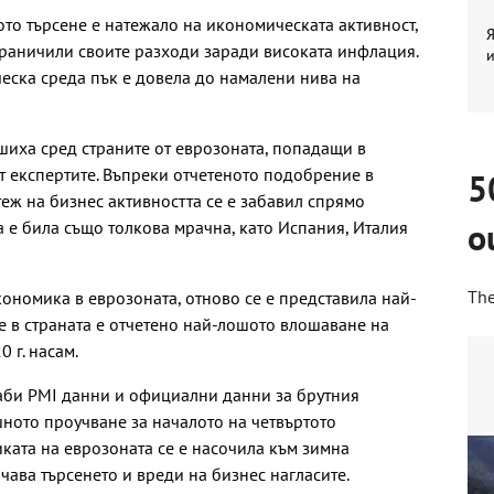
то търсене е натежало на икономическата активност,
Я
граничили своите разходи заради високата инфлация.
и
ска среда пък е довела до намалени нива на
иха сред страните от еврозоната, попадащи в
ат експертите. Въпреки отчетеното подобрение в
5
еж на бизнес активността се е забавил спрямо
o
а е била също толкова мрачна, като Испания, Италия
The
кономика в еврозоната, отново се е представила най-
е в страната е отчетено най-лошото влошаване на
 г. насам.
лаби PMI данни и официални данни за брутния
ното проучване за началото на четвъртото
ката на еврозоната се е насочила към зимна
ава търсенето и вреди на бизнес нагласите.