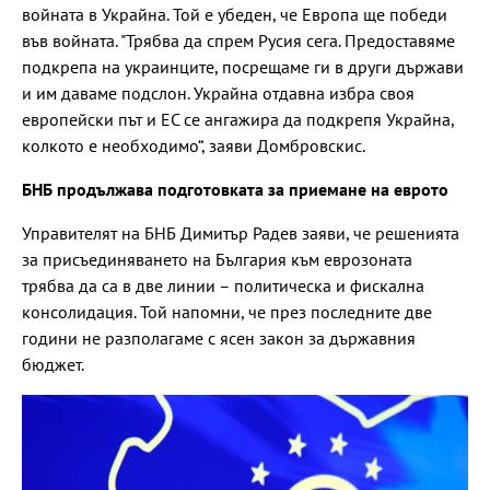
войната в Украйна. Той е убеден, че Европа ще победи
във войната. "Трябва да спрем Русия сега. Предоставяме
подкрепа на украинците, посрещаме ги в други държави
и им даваме подслон. Украйна отдавна избра своя
европейски път и ЕС се ангажира да подкрепя Украйна,
колкото е необходимо“, заяви Домбровскис.
БНБ продължава подготовката за приемане на еврото
Управителят на БНБ Димитър Радев заяви, че решенията
за присъединяването на България към еврозоната
трябва да са в две линии – политическа и фискална
консолидация. Той напомни, че през последните две
години не разполагаме с ясен закон за държавния
бюджет.