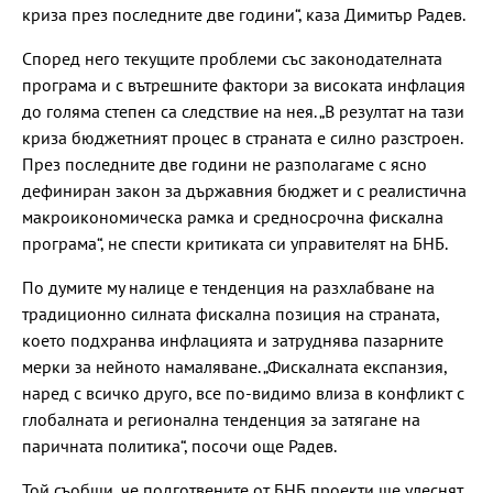
криза през последните две години“, каза Димитър Радев.
Според него текущите проблеми със законодателната
програма и с вътрешните фактори за високата инфлация
до голяма степен са следствие на нея. „В резултат на тази
криза бюджетният процес в страната е силно разстроен.
През последните две години не разполагаме с ясно
дефиниран закон за държавния бюджет и с реалистична
макроикономическа рамка и средносрочна фискална
програма“, не спести критиката си управителят на БНБ.
По думите му налице е тенденция на разхлабване на
традиционно силната фискална позиция на страната,
което подхранва инфлацията и затруднява пазарните
мерки за нейното намаляване. „Фискалната експанзия,
наред с всичко друго, все по-видимо влиза в конфликт с
глобалната и регионална тенденция за затягане на
паричната политика“, посочи още Радев.
Той съобщи, че подготвените от БНБ проекти ще улеснят