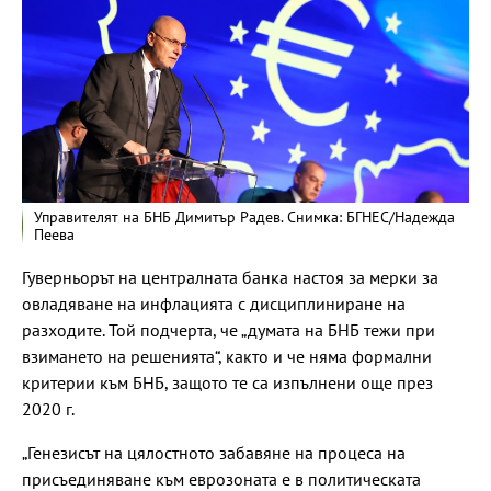
Управителят на БНБ Димитър Радев. Снимка: БГНЕС/Надежда
Пеева
Гуверньорът на централната банка настоя за мерки за
овладяване на инфлацията с дисциплиниране на
разходите. Той подчерта, че „думата на БНБ тежи при
взимането на решенията“, както и че няма формални
критерии към БНБ, защото те са изпълнени още през
2020 г.
„Генезисът на цялостното забавяне на процеса на
присъединяване към еврозоната е в политическата