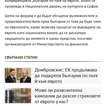
конференцията „България по пътя на еврото“, която се
провежда в Националния дворец на културата в София.
Целта на форума е да бъдат обсъдени възможностите и
предизвикателствата пред България от това да бъде член
на еврозоната, какво включва процесът на въвеждане на
еврото като национална валута, да се дискутира
свършеното до момента и какво предстои, посочват
организаторите от Министерството на финансите.
СВЪРЗАНИ СТАТИИ
Домбровскис: ЕК продължава
да подкрепя България по пътя
ѝ към еврото
Може ли разяснителна
кампания да разсее страховете
от еврото у нас?