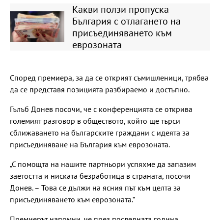
Какви ползи пропуска
България с отлагането на
присъединяването към
еврозоната
Според премиера, за да се открият съмишленици, трябва
да се представя позицията разбираемо и достъпно.
Гълъб Донев посочи, че с конференцията се открива
големият разговор в обществото, който ще търси
сближаването на българските граждани с идеята за
присъединяване на България към еврозоната.
„С помощта на нашите партньори успяхме да запазим
заетостта и ниската безработица в страната, посочи
Донев. – Това се дължи на ясния път към целта за
присъединяването към еврозоната.“
Премиерът напомни, че през последната година