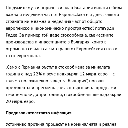
По думите му в исторически план България винаги е била
важна и неделима част от Европа. „Така е и днес, защото
страната ни е важна и неделима част от общото
европейско и икономическо пространство“, потвърди
Радев. За пример той даде стокообмена, съвместните
производства и инвестициите в България, които в
огромната си част са със страни от Европейския съюз и
то от еврозоната.
„Само с Германия ръстът в стокообмена за миналата
година е над 22% и вече надхвърли 12 млрд. евро – с
голямо положително салдо за България“, посочи
президентът и пресметна, че ако търговията продължи с
тези темпове до три години, стокообменът ще надхвърли
20 млрд. евро.
Предизвикателството инфлация
Устойчиво протича процесът на номиналната и реална