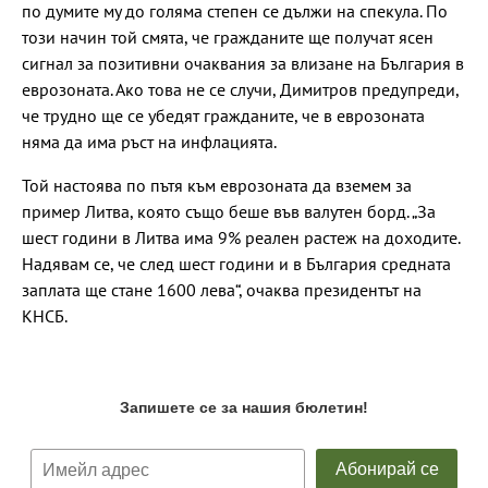
по думите му до голяма степен се дължи на спекула. По
този начин той смята, че гражданите ще получат ясен
сигнал за позитивни очаквания за влизане на България в
еврозоната. Ако това не се случи, Димитров предупреди,
че трудно ще се убедят гражданите, че в еврозоната
няма да има ръст на инфлацията.
Той настоява по пътя към еврозоната да вземем за
пример Литва, която също беше във валутен борд. „За
шест години в Литва има 9% реален растеж на доходите.
Надявам се, че след шест години и в България средната
заплата ще стане 1600 лева“, очаква президентът на
КНСБ.