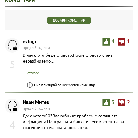
ДОБАВИ КОМЕНТАР
evlogi
4
1
преди 3 години
В началото беше словото.После словото стана
5
неразбираемо...
отговор
Сигнализирай за неуместен коментар
Иван Митев
3
2
преди 3 години
До: onezero007Злокобният проблем е сегашната
4
инфлацията.Централната банка е некомпетентна за
спасение от сегашната инфлация.