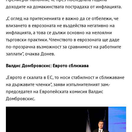
доходите на домакинствата пострадаха от инфлацията.
„С оглед на притесненията е важно да се отбележи, че
влизането в еврозоната не въздейства негативно на
инфлацията, а това се дължи основно на нелоялни
търговски практики. Членството в еврозоната ще даде
по-прозрачна възможност за сравнимост на работните
заплати“, очаква Донев.
Валдис Домбровскис: Еврото сближава
„Еврото е скалата в ЕС, то носи стабилност и сближаване
на държавите членки“, заяви изпълнителният зам.-
председател на Европейската комисия Валдис
Домбровскис.