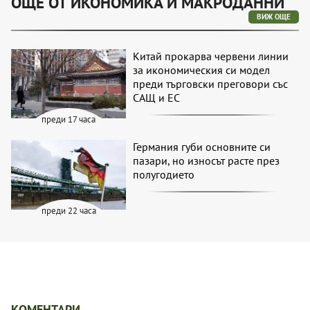
ОЩЕ ОТ ИКОНОМИКА И МАКРОДАННИ
ВИЖ ОЩЕ
Китай прокарва червени линии
за икономическия си модел
преди търговски преговори със
САЩ и ЕС
преди 17 часа
Германия губи основните си
пазари, но износът расте през
полугодието
преди 22 часа
КОМЕНТАРИ