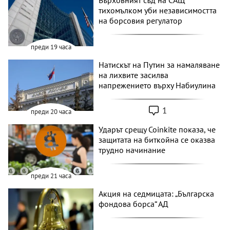
Върховният съд на САЩ
тихомълком уби независимостта
на борсовия регулатор
преди 19 часа
Натискът на Путин за намаляване
на лихвите засилва
напрежението върху Набиулина
1
преди 20 часа
Ударът срещу Coinkite показа, че
защитата на биткойна се оказва
трудно начинание
преди 21 часа
Акция на седмицата: „Българска
фондова борса“ АД