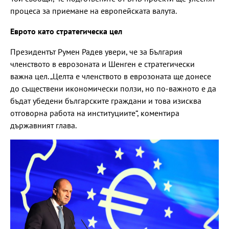
процеса за приемане на европейската валута.
Еврото като стратегическа цел
Президентът Румен Радев увери, че за България
членството в еврозоната и Шенген е стратегически
важна цел. „Целта е членството в еврозоната ще донесе
до съществени икономически ползи, но по-важното е да
бъдат убедени българските граждани и това изисква
отговорна работа на институциите“, коментира
държавният глава.