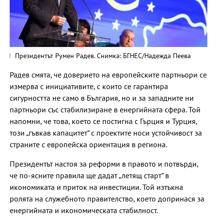
Президентът Румен Радев. Снимка: БГНЕС/Надежда Пеева
Радев смята, че доверието на европейските партньори се
измерва с инициативите, с които се гарантира
сигурността не само в България, но и за западните ни
партньори със стабилизиране в енергийната сфера. Той
напомни, че това, което се постигна с Гърция и Турция,
този „гъвкав капацитет“ с проектите носи устойчивост за
страните с европейска ориентация в региона.
Президентът настоя за реформи в правото и потвърди,
че по-ясните правила ще дадат „летящ старт“ в
икономиката и приток на инвестиции. Той изтъкна
ролята на служебното правителство, което допринася за
енергийната и икономическата стабилност.