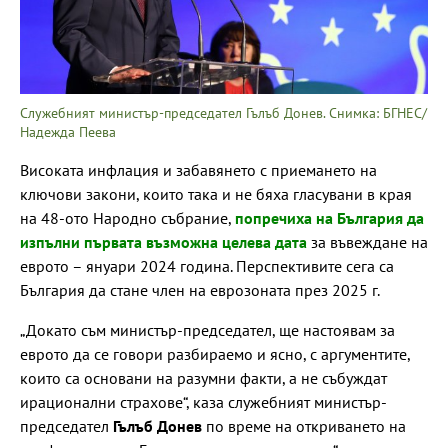
Служебният министър-председател Гълъб Донев. Снимка: БГНЕС/
Надежда Пеева
Високата инфлация и забавянето с приемането на
ключови закони, които така и не бяха гласувани в края
на 48-ото Народно събрание,
попречиха на България да
изпълни първата възможна целева дата
за въвеждане на
еврото – януари 2024 година. Перспективите сега са
България да стане член на еврозоната през 2025 г.
„Докато съм министър-председател, ще настоявам за
еврото да се говори разбираемо и ясно, с аргументите,
които са основани на разумни факти, а не събуждат
ирационални страхове“, каза служебният министър-
председател
Гълъб Донев
по време на откриването на