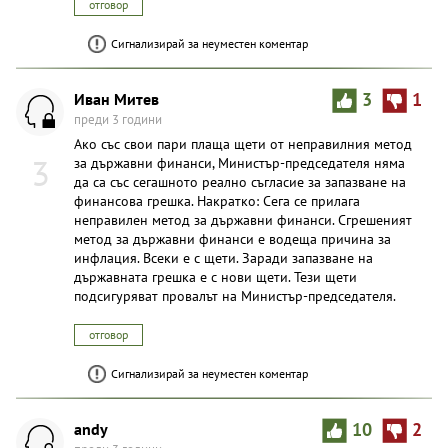
отговор
Сигнализирай за неуместен коментар
Иван Митев
3
1
преди 3 години
Ако със свои пари плаща щети от неправилния метод
3
за държавни финанси, Министър-председателя няма
да са със сегашното реално съгласие за запазване на
финансова грешка. Накратко: Сега се прилага
неправилен метод за държавни финанси. Сгрешеният
метод за държавни финанси е водеща причина за
инфлация. Всеки е с щети. Заради запазване на
държавната грешка е с нови щети. Тези щети
подсигуряват провалът на Министър-председателя.
отговор
Сигнализирай за неуместен коментар
andy
10
2