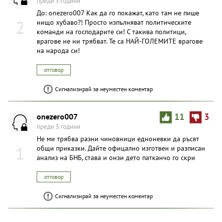
преди 3 години
До: onezero007 Как да го покажат, като там не пише
2
нищо хубаво?! Просто изпълняват политическите
кoмaнди на гoспoдaритe си! С такива политици,
врaгoвe не ни трябват. Те са НАЙ-ГОЛЕМИТЕ врaгoвe
на народа си!
отговор
Сигнализирай за неуместен коментар
onezero007
11
3
преди 3 години
Не ми трябва разни чиновници едноневки да ръсят
1
общи приказки. Дайте офицално изготвен и разписан
анализ на БНБ, става и онзи дето патканчо го скри
отговор
Сигнализирай за неуместен коментар