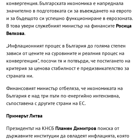
конвергенция. Българската икономика е напреднала
значително в подготовката си за въвеждането на еврото
и за бъдещото си успешно функциониране в еврозоната.
В това увери служебният министър на финансите
Росица
Велкова
.
„Инфлационният процес в България до голяма степен
зависи от цените на суровините и реалния процес на
конвергенция", посочи тя и потвърди, че постигането на
критерия за ценова стабилност е предизвикателство за
страната ни.
Финансовият министър отбеляза, че икономиката на
България е над три пъти по-енергийно интензивна,
съпоставена с другите страни на ЕС.
Примерът Литва
Президентът на КНСБ
Пламен Димитров
поиска от
държавните институции да овладеят инфлацията, която