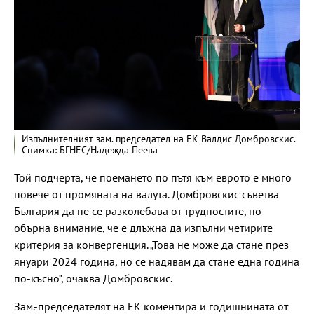
Изпълнителният зам.-председател на ЕК Валдис Домбровскис.
Снимка: БГНЕС/Надежда Пеева
Той подчерта, че поемането по пътя към еврото е много
повече от промяната на валута. Домбровскис съветва
България да не се разколебава от трудностите, но
обърна внимание, че е длъжна да изпълни четирите
критерия за конвергенция. „Това не може да стане през
януари 2024 година, но се надявам да стане една година
по-късно“, очаква Домбровскис.
Зам.-председателят на ЕК коментира и годишнината от