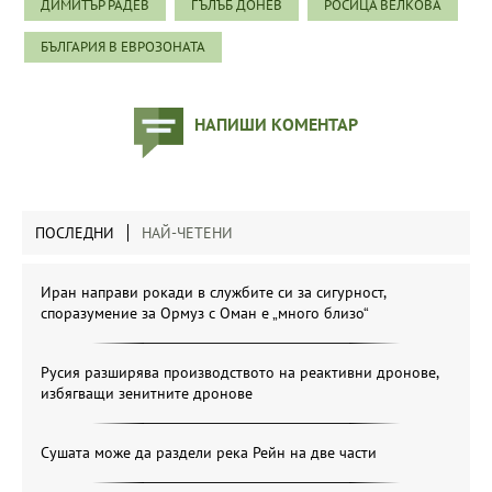
ДИМИТЪР РАДЕВ
ГЪЛЪБ ДОНЕВ
РОСИЦА ВЕЛКОВА
БЪЛГАРИЯ В ЕВРОЗОНАТА
НАПИШИ КОМЕНТАР
ПОСЛЕДНИ
НАЙ-ЧЕТЕНИ
Иран направи рокади в службите си за сигурност,
споразумение за Ормуз с Оман е „много близо“
Русия разширява производството на реактивни дронове,
избягващи зенитните дронове
Сушата може да раздели река Рейн на две части