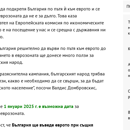
П
а подкрепя България по пътя ѝ към еврото и се
врозоната да не е за дълго. Това каза
Т
ател на Европейската комисия по икономическите
м
 е на посещение у нас и се срещна с държавния ни
о.
България решително да върви по пътя към еврото до
К
ането в еврозоната ще донесе много ползи за
ския народ.
А
о
разяснителна кампания, българският народ трябва
лзи, какво е необходимо да се свърши, за да бъдат
рското население“, посочи Валдис Домбровскис,
р
че
1 януари 2025 г. е възможна дата
за
В
еврозоната.
в
ст, че
България ще въведе еврото при същия