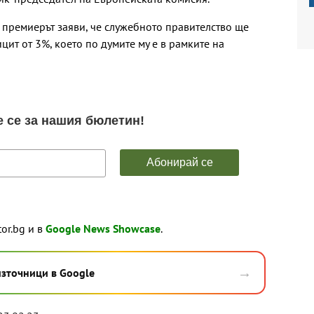
 премиерът заяви, че служебното правителство ще
т от 3%, което по думите му е в рамките на
tor.bg и в
Google News Showcase
.
→
източници в Google