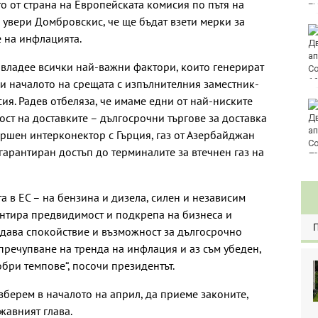
о от страна на Европейската комисия по пътя на
E
 увери Домбровскис, че ще бъдат взети мерки за
Винисиус Жуниор
 на инфлацията.
преподписа с Реал
(Мадрид)
овладее всички най-важни фактори, които генерират
ди началото на срещата с изпълнителния заместник-
ия. Радев отбеляза, че имаме едни от най-ниските
ЦСКА удари с 3:0
ост на доставките – дългосрочни търгове за доставка
Макаби като гост
ършен интерконектор с Гърция, газ от Азербайджан
гарантиран достъп до терминалите за втечнен газ на
80
 в ЕС – на бензина и дизела, силен и независим
рантира предвидимост и подкрепа на бизнеса и
 дава спокойствие и възможност за дългосрочно
пречупване на тренда на инфлация и аз съм убеден,
бри темпове“, посочи президентът.
зберем в началото на април, да приеме законите,
жавният глава.