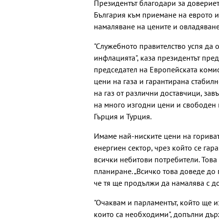
Президентът благодари за довериет
България към приемане на еврото и
намаляване на цените и овладяване
"Служебното правителство успя да 
инфлацията", каза президентът пре
председател на Европейската комис
цени на газа и гарантирана стабилн
на газ от различни доставчици, зав
на много изгодни цени и свободен 
Гърция и Турция.
Имаме най-ниските цени на горивата
енергиен сектор, чрез който се га
всички небитови потребители. Това
планиране. „Всичко това доведе до 
че тя ще продължи да намалява с до
"Очаквам и парламентът, който ще и
които са необходими", допълни дър