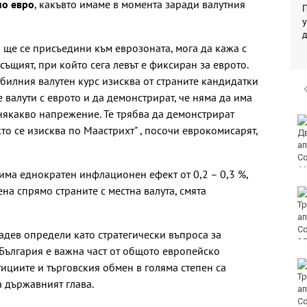
но евро
, какъвто имаме в момента заради валутния
П
у
 ще се присъедини към еврозоната, мога да кажа с
 същият, при който сега левът е фиксиран за еврото.
билния валутен курс изисква от страните кандидатки
 валути с еврото и да демонстрират, че няма да има
някакво напрежение. Те трябва да демонстрират
Времето във Варна на
о се изисква по Маастрихт" , посочи еврокомисарят,
7 август 2026
ма еднократен инфлационен ефект от 0,2 – 0,3 %,
на спрямо страните с местна валута, смята
Времето във Варна на
7 август 2026
адев определи като стратегически въпроса за
"България е важна част от общото европейско
Честваме паметта на
ициите и търговския обмен в голяма степен са
преподобномъченик
а държавният глава.
Дометий