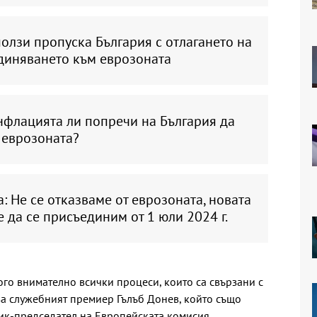
олзи пропуска България с отлагането на
диняването към еврозоната
нфлацията ли попречи на България да
 еврозоната?
: Не се отказваме от еврозоната, новата
е да се присъединим от 1 юли 2024 г.
го внимателно всички процеси, които са свързани с
а служебният премиер Гълъб Донев, който също
ик-председател на Европейската комисия.