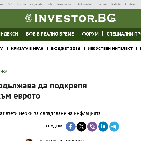
Air
Gol
Tialoto
Az-jenata
Puls
Teenproblem
Automedia
Imoti.net
Rabota
Az-deteto
ИНДЕКСИ
БФБ В РЕАЛНО ВРЕМЕ
ФОРУМ
СПЕЦИАЛНИ ПР
ТА
КРИЗАТА В ИРАН
БЮДЖЕТ 2026
ИЗКУСТВЕН ИНТЕЛЕКТ
ТИКА
одължава да подкрепя
към еврото
дат взети мерки за овладяване на инфлацията
СПОДЕЛИ: