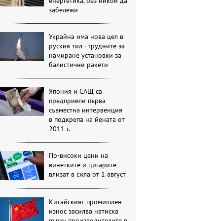
енергетика, без никой да
забележи
Украйна има нова цел в
руския тил - трудните за
намиране установки за
балистични ракети
Япония и САЩ са
предприели първа
съвместна интервенция
в подкрепа на йената от
2011 г.
По-високи цени на
винетките и цигарите
влизат в сила от 1 август
Китайският промишлен
износ засилва натиска
върху производителите в