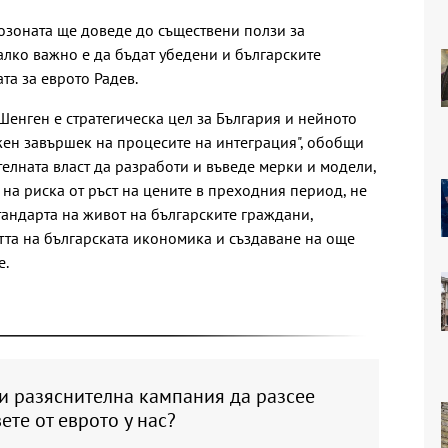
розоната ще доведе до съществени ползи за
алко важно е да бъдат убедени и българските
ата за еврото Радев.
Шенген е стратегическа цел за България и нейното
жен завършек на процесите на интеграция", обобщи
телната власт да разработи и въведе мерки и модели,
на риска от ръст на цените в преходния период, не
тандарта на живот на българските граждани,
та на българската икономика и създаване на още
е.
и разяснителна кампания да разсее
ете от еврото у нас?