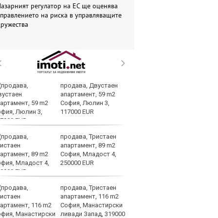
азарният регулатор на ЕС ще оценява
правлението на риска в управляващите
дружества
продава, Двустаен
П
апартамент, 59 m2
сл
София, Люлин 3,
уд
117000 EUR
О
продава, Тристаен
Др
апартамент, 89 m2
г
София, Младост 4,
бе
250000 EUR
за
продава, Тристаен
Ea
апартамент, 116 m2
пр
София, Манастирски
мл
ливади Запад, 319000
ам