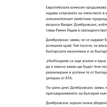
Европейската комисия продължава д
надява отлагането на членството в е
изпълнителният заместник-председ
въпроси Валдис Домбровскис, който
глава Румен Радев в президентствот
Домбровскис заяви, че се надяват 
успешния край. Той посочи, че влиз
българската икономика и за българ
„Необходими са още усилия и една 
да е наясно какви ще бъдат тези по
реализирани и усетени те от бълга
цитиран от БТА.
По-рано днес Домбровскис заяви, 
присъединяването на България към 
Домбровскис изрази пълна убедено