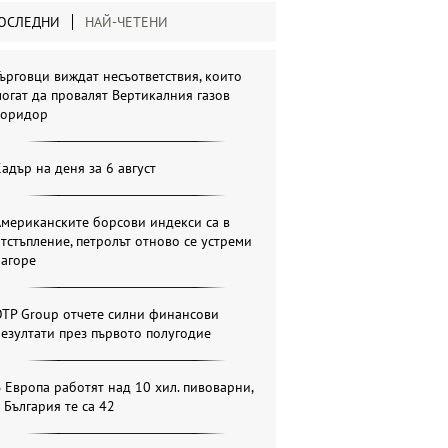
ОСЛЕДНИ
НАЙ-ЧЕТЕНИ
ърговци виждат несъответствия, които
огат да провалят Вертикалния газов
коридор
адър на деня за 6 август
мериканските борсови индекси са в
тстъпление, петролът отново се устреми
нагоре
OTP Group отчете силни финансови
езултати през първото полугодие
 Европа работят над 10 хил. пивоварни,
 България те са 42