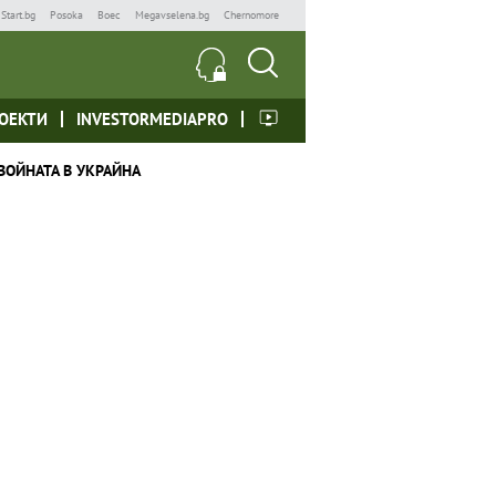
Start.bg
Posoka
Boec
Megavselena.bg
Chernomore
ОЕКТИ
INVESTORMEDIAPRO
ВОЙНАТА В УКРАЙНА