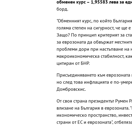
обменен курс – 1,95583 лева за ед
борд.
"Обменният курс, по който България
голяма степен на сигурност, че ще е
Защо? По принцип критерият за ста
за еврозоната да обвържат местните
проблеми дори при настъпване на 
макроикономическа стабилност, какт
цитиран от БНР.
Присъединяването към еврозоната и
но след това инфлацията е по-умере
Домбровскис.
От своя страна президентът Румен Р
влизане на България в еврозоната. 
икономическо пространство, инвест
страни от ЕС и еврозоната", отбеляз