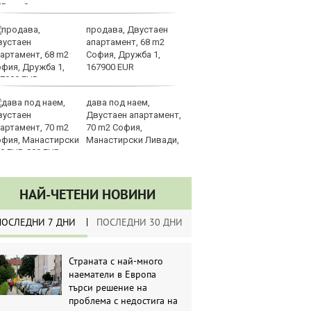
UR
Global
продава, Двустаен
Me
апартамент, 68 m2
пл
София, Дружба 1,
за
167900 EUR
на
дава под наем,
Ир
Двустаен апартамент,
на
70 m2 София,
Из
Манастирски Ливади,
О
0 EUR
НАЙ-ЧЕТЕНИ НОВИНИ
ПОСЛЕДНИ 7 ДНИ
ПОСЛЕДНИ 30 ДНИ
Страната с най-много
наематели в Европа
търси решение на
проблема с недостига на