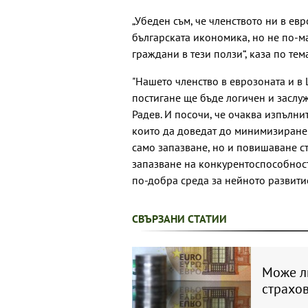
„Убеден съм, че членството ни в ев
българската икономика, но не по-м
граждани в тези ползи“, каза по тем
"Нашето членство в еврозоната и в 
постигане ще бъде логичен и заслу
Радев. И посочи, че очаква изпълни
които да доведат до минимизиране 
само запазване, но и повишаване с
запазване на конкурентоспособност
по-добра среда за нейното развити
СВЪРЗАНИ СТАТИИ
Може л
страхов