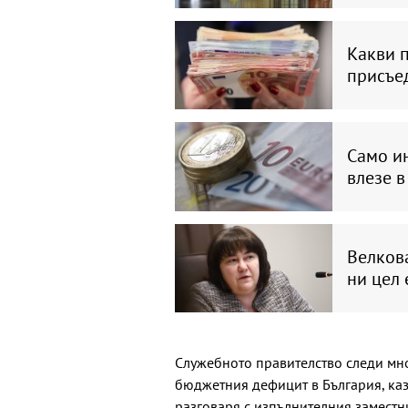
Какви п
присъе
Само и
влезе в
Велкова
ни цел 
Служебното правителство следи мно
бюджетния дефицит в България, каз
разговаря с изпълнителния заместн